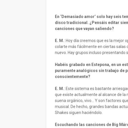
En ‘Demasiado amor’ solo hay seis te
disco tradicional. ¿Pensáis editar sie
canciones que vayan saliendo?
E. M.
: Hoy día creemos que es la mejor o
colarte más fácilmente en ciertas salas 
nuevo. Hay grupos incluso presentando si
Habéis grabado en Estepona, en un es
puramente analógicos sin trabajo de p
conscientemente?
E. M.
: Este sistema es bastante arriesga
que existe actualmente al alcance de la 
suena orgánico, vivo… Y son factores q
musical. De hecho, grandes bandas act
Shakes siguen haciéndolo.
Escuchando las canciones de Big Márqu