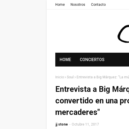
Home
Nosotros
Contacto
HOME
CONCIERTOS
Inicio
Soul
Entrevista a Big Márquez: "La m
Entrevista a Big Már
convertido en una pr
mercaderes"
jj stone
-
Octubre 11, 2017