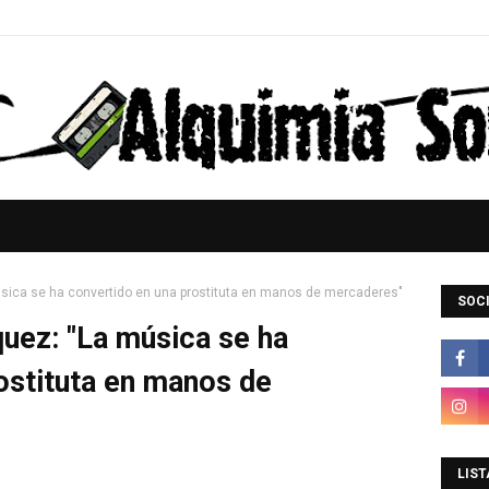
úsica se ha convertido en una prostituta en manos de mercaderes"
SOCI
quez: "La música se ha
ostituta en manos de
LIST