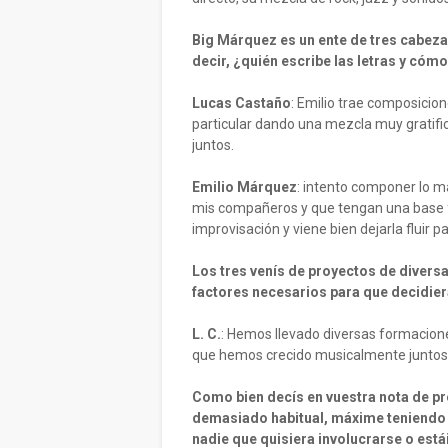
Big Márquez es un ente de tres cabeza
decir, ¿quién escribe las letras y cóm
Lucas Castaño
: Emilio trae composicio
particular dando una mezcla muy gratif
juntos.
Emilio Márquez
: intento componer lo má
mis compañeros y que tengan una base f
improvisación y viene bien dejarla fluir p
Los tres venís de proyectos de divers
factores necesarios para que decidier
L. C.
: Hemos llevado diversas formacione
que hemos crecido musicalmente juntos 
Como bien decís en vuestra nota de pre
demasiado habitual, máxime teniendo 
nadie que quisiera involucrarse o está