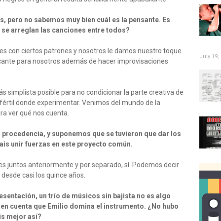
s, pero no sabemos muy bien cuál es la pensante. Es
o se arreglan las canciones entre todos?
nes con ciertos patrones y nosotros le damos nuestro toque
July 19,
icante para nosotros además de hacer improvisaciones
s simplista posible para no condicionar la parte creativa de
értil donde experimentar. Venimos del mundo de la
ara ver qué nos cuenta.
a procedencia, y suponemos que se tuvieron que dar los
ais unir fuerzas en este proyecto común.
s juntos anteriormente y por separado, sí. Podemos decir
desde casi los quince años.
sentación, un trío de músicos sin bajista no es algo
en cuenta que Emilio domina el instrumento. ¿No hubo
is mejor así?