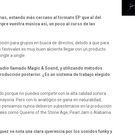
mas, estando más cercano al formato EP que al del
mpre vuestra música así, un poco al curso de las
pción para grupos en busca de directos, debido a que para
o festivales es muy buen aliciente llegar con un producto
ngle a single.
tudio llamado Magic & Sound, y utilizando métodos
roducción posterior. ¿Es un sistema de trabajo elegido
do porque no puedes competir con la alta calidad sonora
mayoría. Pero con lo analógico se gana en naturalidad,
ue pensamos nunca debieron subestimarse en la producción
uales como Queens of the Stone Age, Pearl Jam o Alabama
ez se nota una clara querencia por los sonidos funky y