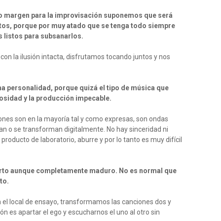
ndo margen para la improvisación suponemos que será
ctos, porque por muy atado que se tenga todo siempre
s listos para subsanarlos.
on la ilusión intacta, disfrutamos tocando juntos y nos
a personalidad, porque quizá el tipo de música que
losidad y la producción impecable.
iones son en la mayoría tal y como expresas, son ondas
an o se transforman digitalmente. No hay sinceridad ni
roducto de laboratorio, aburre y por lo tanto es muy difícil
corto aunque completamente maduro. No es normal que
to.
el local de ensayo, transformamos las canciones dos y
ón es apartar el ego y escucharnos el uno al otro sin