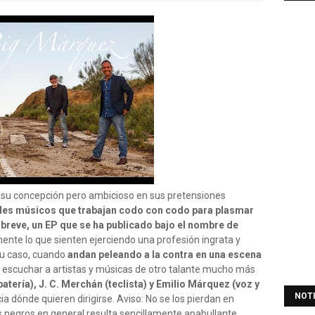
 su concepción pero ambicioso en sus pretensiones
des músicos que trabajan codo con codo para plasmar
 breve, un EP que se ha publicado bajo el nombre de
mente lo que sienten ejerciendo una profesión ingrata y
su caso, cuando
andan peleando a la contra en una escena
escuchar a artistas y músicas de otro talante mucho más
atería), J. C. Merchán (teclista) y Emilio Márquez (voz y
NOT
 dónde quieren dirigirse. Aviso: No se los pierdan en
os negros en general resulta sencillamente apabullante.