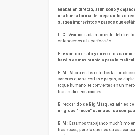
Grabar en directo, al unísono y deja
una buena forma de preparar los dire
surgen imprevistos y parece que estái
L. C.
: Vivimos cada momento del directo c
entendemos a la perfección.
Ese sonido crudo y directo os da much
hacéis es más propicia para la meticu
E. M.
: Ahora en los estudios las producc
sonoras que se cortan y pegan, se duplic
toque humano, te conviertes en un mero p
transmitir sensaciones.
El recorrido de Big Márquez aún es 
un grupo “nuevo” suene así de compac
E. M.
: Estamos trabajando muchísimo en 
tres veces, pero lo que nos da esa conexi