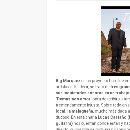
Big Márquez
es un proyecto humilde en
artísticas. Es decir, se trata de
tres gran
sus inquietudes sonoras en un trabajo
‘Demasiado amor’
para describir justa
tremendamente injusta. Sobre todo en 
local, la malagueña
, mucho más dada a 
dudoso. En esta charla
Lucas Castaño (b
guitarra)
nos cuentan dónde están y hacia
directo, su mezcla de rock, jazz y sonid