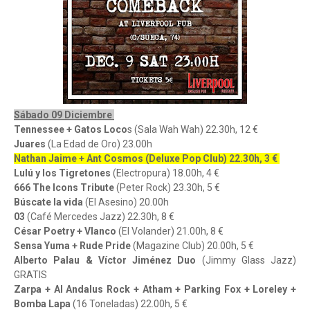
Sábado 09 Diciembre
Tennessee + Gatos Loco
s (Sala Wah Wah) 22.30h, 12 €
Juares
(La Edad de Oro) 23.00h
Nathan Jaime + Ant Cosmos (Deluxe Pop Club) 22.30h, 3 €
Lulú y los Tigretones
(Electropura) 18.00h, 4 €
666 The Icons Tribute
(Peter Rock) 23.30h, 5 €
Búscate la vida
(El Asesino) 20.00h
03
(Café Mercedes Jazz) 22.30h, 8 €
César Poetry + Vlanco
(El Volander) 21.00h, 8 €
Sensa Yuma + Rude Pride
(Magazine Club) 20.00h, 5 €
Alberto Palau & Víctor Jiménez Duo
(Jimmy Glass Jazz)
GRATIS
Zarpa + Al Andalus Rock + Atham + Parking Fox + Loreley +
Bomba Lapa
(16 Toneladas) 22.00h, 5 €