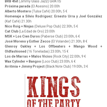
BRB 4tet
(Jimmy Glass Jazz) GRATIS
Próxima parada
(El Asesino) 20.00h
Alberto Montero
(Tulsa Café) 20.00h, 5 €
Homenaje a Silvio Rodríguez: Ernesto Urra y Joel González
(Kaf Café) 21.30h
Nico Roig + Ninjas
(Deluxe Pop Club) 22.30h, 5 €
Cat Club
(La Edad de Oro) 23.00h
MSK + Los Cien Duros
(Paberse Club) 23.00h, 6 €
José Moreno y Esther Zecco
(El Volander) 21.30h, 8 €
Glenroy Oakley + Los Offbeaters + Mango Wood +
Oldfashioned
(16 Toneladas) 23.00h, 15 €
Los de Marras + Malos Vicios
(Rock City) 22.00h, 9 €
Wax Cylinder + Bangoo
(Loco Club) 23.00h, 6 €
Arritmia + Jimmy Project
(Black Note Club) 19.00h, 3 €