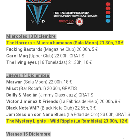
Miércoles 13 Diciembre
The Horrors + Mueran humanos (Sala Moon) 21.30h, 20 €
Fucking Bastards
(Magazine Club) 20.00h, 5 €
Carol Mag
(Upper Club) 22.00h, GRATIS
The living eyes
(16 Toneladas) 21.30h, 10 €
Jueves 14 Diciembre
Marwan
(Sala Moon) 22.00h, 18 €
Misst
(Bar Rocafull) 20.30h, GRATIS
Bailly & Macián
(Jimmy Glass Jazz) GRATIS
Víctor Jiménez & Friends
(La Fábrica de Hielo) 20.00h, 8 €
Black Note VMP
(Black Note Club) 22.55h, 3 €
Jam Session con Nano Blues
(La Edad de Oro) 23.00h, GRATIS
The Mystery Lights + Wild Ripple (La Rambleta) 23.00h, 12 €
Viernes 15 Diciembre