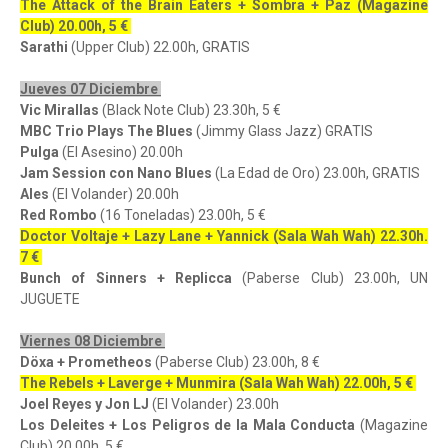
The Attack of the Brain Eaters + Sombra + Paz (Magazine
Club) 20.00h, 5 €
Sarathi
(Upper Club) 22.00h, GRATIS
Jueves 07 Diciembre
Vic Mirallas
(Black Note Club) 23.30h, 5 €
MBC Trio Plays The Blues
(Jimmy Glass Jazz) GRATIS
Pulga
(El Asesino) 20.00h
Jam Session con Nano Blues
(La Edad de Oro) 23.00h, GRATIS
Ales
(El Volander) 20.00h
Red Rombo
(16 Toneladas) 23.00h, 5 €
Doctor Voltaje + Lazy Lane + Yannick (Sala Wah Wah) 22.30h.
7 €
Bunch of Sinners + Replicca
(Paberse Club) 23.00h, UN
JUGUETE
Viernes 08 Diciembre
Döxa + Prometheos
(Paberse Club) 23.00h, 8 €
The Rebels + Laverge + Munmira (Sala Wah Wah) 22.00h, 5 €
Joel Reyes y Jon LJ
(El Volander) 23.00h
Los Deleites + Los Peligros de la Mala Conducta
(Magazine
Club) 20.00h, 5 €