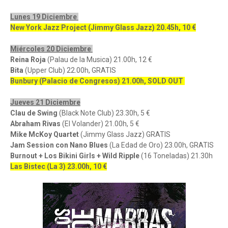
Lunes 19 Diciembre
New York Jazz Project (Jimmy Glass Jazz) 20.45h, 10 €
Miércoles 20 Diciembre
Reina Roja
(Palau de la Musica) 21.00h, 12 €
Bita
(Upper Club) 22.00h, GRATIS
Bunbury (Palacio de Congresos) 21.00h, SOLD OUT
Jueves 21 Diciembre
Clau de Swing
(Black Note Club) 23.30h, 5 €
Abraham Rivas
(El Volander) 21.00h, 5 €
Mike McKoy Quartet
(Jimmy Glass Jazz) GRATIS
Jam Session con Nano Blues
(La Edad de Oro) 23.00h, GRATIS
Burnout + Los Bikini Girls + Wild Ripple
(16 Toneladas) 21.30h
Las Bistec (La 3) 23.00h, 10 €