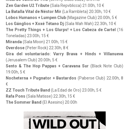
Zen Garden U2 Tribute
(Sala Repvblicca) 21.00h, 10 €
La Batalla Vital de Néstor Mir
(La Rambleta) 20.30h, 10 €
Lobos Humanos + Lumpen Club
(Magazine Club) 20.00h, 5 €
Los Gánglios + Xoxé Tétano Dj
(Sala Wah Wah) 22.30h, 10 €
The Pretty Things + Los Glurps! + Los Cabeza de Cartel
(16
Toneladas) 23.00h, 15 €
Miranda
(Sala Moon) 21.00h, 15 €
Overdose
(Peter Rock) 22.30h, 8 €
Gira del voluntariado: Varry Brava + Hinds + Villanueva
(Jerusalem Club) 20.00h, 5 €
Sento & The Hop Pappas + Caravana Sur
(Black Note Club)
19.00h, 5 €
Nocheterna + Pugnator + Bastardos
(Paberse Club) 22.00h, 8
€
ZZ Touch Tribute Band
(La Edad de Oro) 23.00h, 5 €
Rafa Pons
(Sala Matisse) 22.30h, 15 €
The Sommer Band
(El Asesino) 20.00h