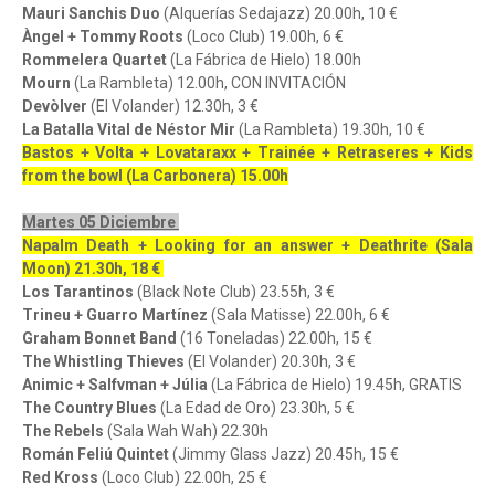
Mauri Sanchis Duo
(Alquerías Sedajazz) 20.00h, 10 €
Àngel + Tommy Roots
(Loco Club) 19.00h, 6 €
Rommelera Quartet
(La Fábrica de Hielo) 18.00h
Mourn
(La Rambleta) 12.00h, CON INVITACIÓN
Devòlver
(El Volander) 12.30h, 3 €
La Batalla Vital de Néstor Mir
(La Rambleta) 19.30h, 10 €
Bastos + Volta + Lovataraxx + Trainée + Retraseres + Kids
from the bowl (La Carbonera) 15.00h
Martes 05 Diciembre
Napalm Death + Looking for an answer + Deathrite (Sala
Moon) 21.30h, 18 €
Los Tarantinos
(Black Note Club) 23.55h, 3 €
Trineu + Guarro Martínez
(Sala Matisse) 22.00h, 6 €
Graham Bonnet Band
(16 Toneladas) 22.00h, 15 €
The Whistling Thieves
(El Volander) 20.30h, 3 €
Animic + Salfvman + Júlia
(La Fábrica de Hielo) 19.45h, GRATIS
The Country Blues
(La Edad de Oro) 23.30h, 5 €
The Rebels
(Sala Wah Wah) 22.30h
Román Feliú Quintet
(Jimmy Glass Jazz) 20.45h, 15 €
Red Kross
(Loco Club) 22.00h, 25 €