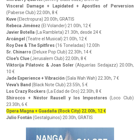
Visceral Damage + Lapidated + Apostles of Perversion
(Paberse Club) 22.00h, 8 €
Kuve
(Electropura) 20.00h, GRATIS
Rebeca Jiménez
(El Volander) 21.00h, 12 €
Javier Botella
(La Rambleta) 21.30h, desde 24 €
Arcángel
(Teatre el Musical) 21.00h, 12 €
Roy Dee & The Spitfires
(16 Toneladas) 12.00h
Sr. Chinarro
(Deluxe Pop Club) 22.30h, 14 €
Cloe's Clue
(Jerusalem Club) 22.00h, 8 €
Viktorija Pilatovic & Joan Soler
(Alquerías Sedajazz) 20.00h,
10 €
Jade Experience + Vibración
(Sala Wah Wah) 22.30h, 7 €
Veva's Band
(Black Note Club) 23.55h, 5 €
Los Crazy Rockers
(La Edad de Oro) 22.30h, 8 €
Shirocco + Néstor Rausell y los Impostores
(Loco Club)
23.30h, 6 €
Opera Magna + Guadaña (Rock City) 22.00h, 12 €
Julio Fontán
(Gestalguinos) 20.30h, GRATIS