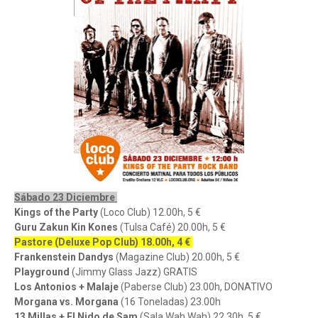
Sábado 23 Diciembre
Kings of the Party
(Loco Club) 12.00h, 5 €
Guru Zakun Kin Kones
(Tulsa Café) 20.00h, 5 €
Pastore (Deluxe Pop Club) 18.00h, 4 €
Frankenstein Dandys
(Magazine Club) 20.00h, 5 €
Playground
(Jimmy Glass Jazz) GRATIS
Los Antonios + Malaje
(Paberse Club) 23.00h, DONATIVO
Morgana vs. Morgana
(16 Toneladas) 23.00h
13 Millas + El Nido de Sam
(Sala Wah Wah) 22.30h, 5 €