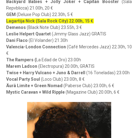
Backyard Babies + Jolly Joker + Capitán Booster
(Sala
Repvblicca) 21.00h, 20 €
GEM
(Deluxe Pop Club) 22.30h, 5 €
Lagartija Nick (Sala Rock City) 22.00h, 15 €
Demenos
(Black Note Club) 23.55h, 3 €
Leslie Helpert Quartet
(Jimmy Glass Jazz) GRATIS
Dani Flaco
(El Volander) 21.30h
Valencia-London Connection
(Café Mercedes Jazz) 22.30h, 10
€
The Rampers (
La Edad de Oro) 23.00h
Marem Ladson
(Electropura) 20.00h, GRATIS
Twise + Harry Vulcano + Juno & Darrell
(16 Toneladas) 23.00h
Vocal Party Soul
(Loco Club) 23.00h, 8 €
Äurä Limite + Green Nomad
(Paberse Club) 23.00h, 6 €
Mystic Caravan + Wild Ripple
(Magazine Club) 20.00h, 6 €