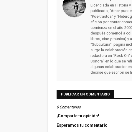
Licenciada en Historia 
publicado, "Amar puede 
"Poe-trastos" y "Heterog
afición por contar cosa
comienza en el año 2000 
después comencé a colab
libros, cine y música) y 
"Subcultura", página inc
surge la colaboración c
redactora en "Rock On" 
Sonora" en lo que se ref
algunas colaboraciones
decirse que escribir se 
PUBLICAR UN COMENTARIO
0 Comentarios
¡Comparte tu opinión!
Esperamos tu comentario