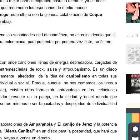
 su mejor obra discográfica hasta la fecha. Y ya es decir.
s que recorrieron los escenarios de medio mundo,
uego
, este último con la gloriosa colaboración de
Coque
umbia).
eno las sonoridades de Latinoamérica, no es coincidencia que el
July 19,
ira colombiana, para presentar por primera vez este,
su
último
 con once canciones llenas de energía depredadora, cargadas de
s entremezcladas de rock, salsa y afrocubanismo
.
Es un
disco
ricamente alrededor de la idea del
canibalismo
en todas sus
individual o social. Porque, aunque no nos comamos los unos a
ace), existen otras formas de antropofagia en las relaciones
lador presente en la pareja, en la ciudad y en el mundo que
osotros mismos o ser fagocitados y despojados de individualidad
olaboraciones de
Amparanoia
y
El canijo de Jerez
y la potencia
a “
Alerta Can
í
bal
”
en un disco para la posteridad, que hará que
o vayas a verlos en directo.