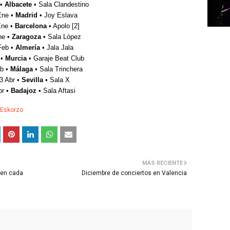
 •
Albacete
• Sala Clandestino
Ene •
Madrid
• Joy Eslava
ne •
Barcelona
• Apolo [2]
ne •
Zaragoza
• Sala López
Feb •
Almería
• Jala Jala
 •
Murcia
• Garaje Beat Club
b •
Málaga
• Sala Trinchera
3 Abr •
Sevilla
• Sala X
br •
Badajoz
• Sala Aftasi
Eskorzo
MÁS RECIENTE
 en cada
Diciembre de conciertos en Valencia