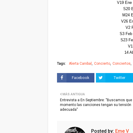
V19 Ene
S20 
M24 E
V26 E
V2 
S3 Feb
S23 Fe
V1
14 A
Tags:
Alerta Canibal
Concierto
Conciertos
Facebook
Twitter
MÁS ANTIGUA
Entrevista a En Septiembre: "Buscamos que
momento las canciones tengan su tensión
adecuada"
Posted by:
Eme V