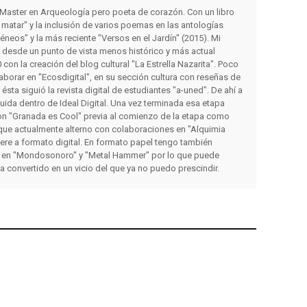
y Master en Arqueología pero poeta de corazón. Con un libro
matar" y la inclusión de varios poemas en las antologías
éneos" y la más reciente "Versos en el Jardín" (2015). Mi
s desde un punto de vista menos histórico y más actual
con la creación del blog cultural "La Estrella Nazarita". Poco
orar en "Ecosdigital", en su sección cultura con reseñas de
a ésta siguió la revista digital de estudiantes "a-uned". De ahí a
luida dentro de Ideal Digital. Una vez terminada esa etapa
on "Granada es Cool" previa al comienzo de la etapa como
que actualmente alterno con colaboraciones en "Alquimia
iere a formato digital. En formato papel tengo también
 en "Mondosonoro" y "Metal Hammer" por lo que puede
ha convertido en un vicio del que ya no puedo prescindir.