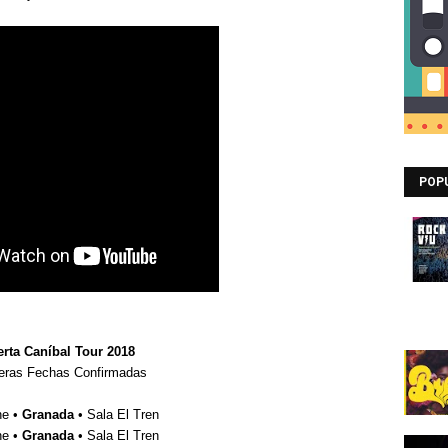
POP
erta Caníbal Tour 2018
eras Fechas Confirmadas
ne •
Granada
• Sala El Tren
ne •
Granada
• Sala El Tren