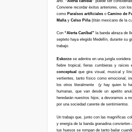
año.
“Alerta caníbal”
puede ser considerada
Conviene recordar éxitos anteriores, con lo
como
Paraísos artificiales
o
Camino de F
Malla
y
Celso Piña
(titán mexicano de la c
Con
“
Alerta Can
í
bal
”
la banda abraza de ll
septeto haya elegido Medellín, durante su g
trabajo.
Eskorzo
se adentra en una jungla sonidera
fiebre tropical, fieras cumbieras y raíce
conceptual
que gira visual, musical y lí
vertientes, tanto físico como emocional, 
los otros literalmente (y hay quien lo h
humanas
,
que van desde
un apetito anu
heredarán nuestros hijos; a devorarnos a n
por una sociedad carente de sentimientos.
Un trabajo que, junto con las magníficas c
y energía de la banda granadina convierten 
tus huesos se rompan de tanto bailar cuand