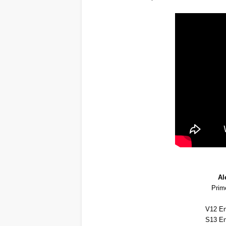
Al
Prim
V12 E
S13 E