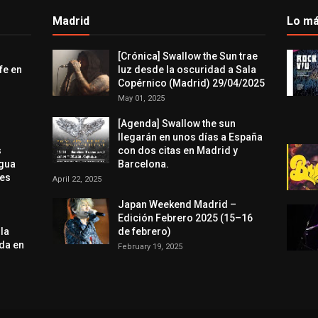
Madrid
Lo má
[Crónica] Swallow the Sun trae
fe en
luz desde la oscuridad a Sala
Copérnico (Madrid) 29/04/2025
May 01, 2025
[Agenda] Swallow the sun
llegarán en unos días a España
s
con dos citas en Madrid y
agua
Barcelona.
res
April 22, 2025
Japan Weekend Madrid –
Edición Febrero 2025 (15–16
 la
de febrero)
da en
February 19, 2025