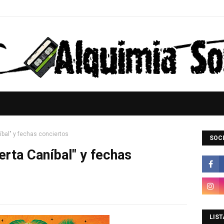
íbal" y fechas conciertos
SOCI
erta Caníbal" y fechas
LIST