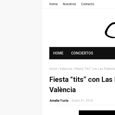
Home
Nosotros
Contacto
HOME
CONCIERTOS
Inicio
Valencia
Fiesta “tits” con Las Robert
Fiesta “tits” con La
València
Amalia Yusta
-
Enero 31, 2018