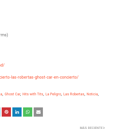
Arms)
/
nd/
ierto-las-robertas-ghost-car-en-concierto/
ta
Ghost Car
Hits with Tits
La Peligro
Las Robertas
Noticia
MÁS RECIENTE