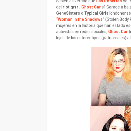
Si bien es verdad que
Las Robertas
no “m
del
riot grrrl
,
Ghost Car
sí. Garage a ba
GeneSisters
o
Typical Girls
londonense
“Woman in the Shadows”
(Stolen Body R
mujeres en la historia que han estado es
activistas en redes sociales,
Ghost Car
t
lejos de los estereotipos (patriarcales)