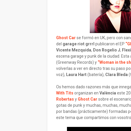
Ghost Car
se formó en UK, pero con sang
del
garage riot grrrl
publicaron el EP
“G
Vicente Mezquida
,
Don Rogelio J
,
Flex
escena garage y punk de la ciudad. Esta
(Greenway Records) y
“Woman in the s
volverlas a ver en directo tras su paso po
voz),
Laura Hart
(batería),
Clara Bleda
(
Os hemos dado razones más que innegabl
With Tits
organizan en
València
este 20
Robertas
y
Ghost Car
sobre el escenari
gotas de punk y muchas, muchas, mucha
por bandas (prácticamente) formadas por
este tema que compartimos con vosotros, 