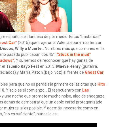
re española e irlandesa de por medio. Estas “bastardas”
host Car”
(2015) que trajeron a València para masterizar:
iDiscos
,
Willy a Muerte
… Nombres más que comunes en la
 año pasado publicaban dos 45”,
“Stuck in the mud”
hadows”
. Y sí, hemos de reconocer que hay ganas de
r el
Trueno Rayo Fest
en 2015.
Maeve Henry
(guitarra,
teclados) y
María Paton
(bajo, voz) al frente de
Ghost Car
.
es para que no os perdáis la primera de las citas que
Hits
18. Y solo es el comienzo… El reencuentro con
Las
o y una noche que promete mucho noise, algo de shoegaze,
s ganas de demostrar que un doble cartel protagonizado
 mujeres, sí es posible. Y además, necesario: como en
“no es suficiente”, nunca lo es.