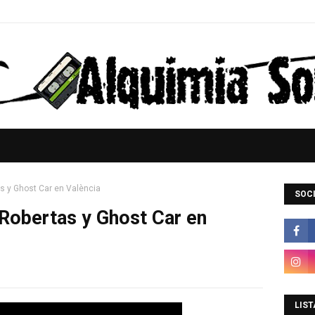
as y Ghost Car en València
SOCI
s Robertas y Ghost Car en
LIST