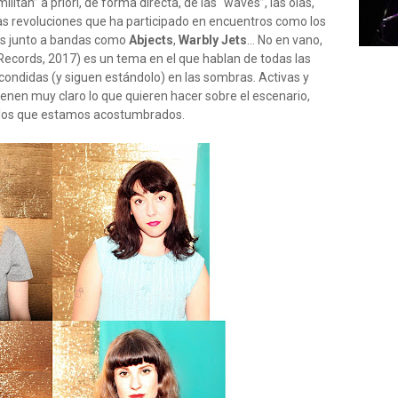
ilitan” a priori, de forma directa, de las “waves”, las olas,
jas revoluciones que ha participado en encuentros como los
s junto a bandas como
Abjects
,
Warbly Jets
… No en vano,
ecords, 2017) es un tema en el que hablan de todas las
condidas (y siguen estándolo) en las sombras. Activas y
ienen muy claro lo que quieren hacer sobre el escenario,
 a los que estamos acostumbrados.