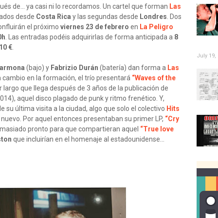
és de… ya casi ni lo recordamos. Un cartel que forman
Las
egados desde
Costa Rica
y las segundas desde
Londres
. Dos
onfluirán el próximo
viernes 23 de febrero
en
La Peligro
0h
. Las entradas podéis adquirirlas de forma anticipada a
8
10 €
.
July 19,
Carmona
(bajo) y
Fabrizio Durán
(batería) dan forma a
Las
n cambio en la formación, el trío presentará
“Waves of the
r largo que llega después de 3 años de la publicación de
014), aquel disco plagado de punk y ritmo frenético. Y,
 su última visita a la ciudad, algo que solo el colectivo
Hits
 nuevo. Por aquel entonces presentaban su primer LP,
“Cry
Demasiado pronto para que compartieran aquel
“True love
ston
que incluirían en el homenaje al estadounidense…