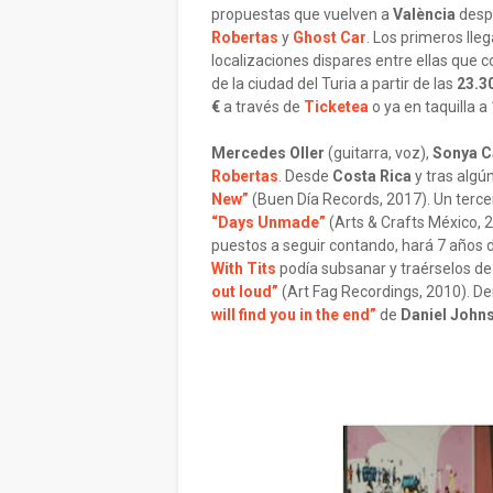
propuestas que vuelven a
València
despu
Robertas
y
Ghost Car
. Los primeros ll
localizaciones dispares entre ellas que c
de la ciudad del Turia a partir de las
23.3
€
a través de
Ticketea
o ya en taquilla a
Mercedes Oller
(guitarra, voz),
Sonya 
Robertas
. Desde
Costa Rica
y tras algú
New”
(Buen Día Records, 2017). Un terce
“Days Unmade”
(Arts & Crafts México, 2
puestos a seguir contando, hará 7 años de
With Tits
podía subsanar y traérselos de
out loud”
(Art Fag Recordings, 2010). 
will find you in the end”
de
Daniel John