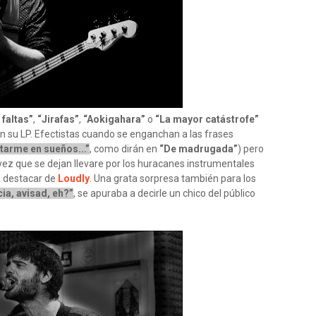
 faltas”
,
“Jirafas”
,
“Aokigahara”
o
“La mayor catástrofe”
n su LP. Efectistas cuando se enganchan a las frases
rtarme en sueños...”
, como dirán en
“De madrugada”
) pero
ez que se dejan llevare por los huracanes instrumentales
a destacar de
Loudly
. Una grata sorpresa también para los
ia, avisad, eh?”
, se apuraba a decirle un chico del público