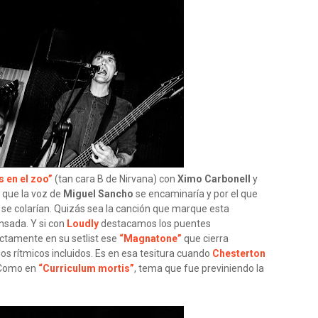
 en el zoo”
(tan cara B de Nirvana) con
Ximo Carbonell
y
 que la voz de
Miguel Sancho
se encaminaría y por el que
se colarían. Quizás sea la canción que marque esta
nsada. Y si con
Loudly
destacamos los puentes
rectamente en su setlist ese
“Magnatone”
que cierra
os rítmicos incluidos. Es en esa tesitura cuando
Chesterton
. Como en
“Curriculum mortis”
, tema que fue previniendo la