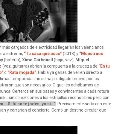
ás cargados de electricidad llegarían los valencianos
ara estrenar,
“Tu casa qué asco”
(2018) y
“Monstruos
ay
(batería),
Ximo Carbonell
(bajo, voz),
Miguel
o
(voz, guitarra) abrían la compuerta a la crudeza de
“En tu
o”
o
“Rata mojada”
. Había ya ganas de ver en directo a
últimas temporadas no se ha prodigado mucho por los
ostraron que son necesarios. O que les echábamos de
nunca. Certeros en sus bases y convincentes a cada rotura
unk... sin concesiones a los estribillos reconocibles pero con
n... Si tú no te jodes, yo sí...”
. Precisamente sería con este
ían y cerrarían el concierto. Como un destino circular que