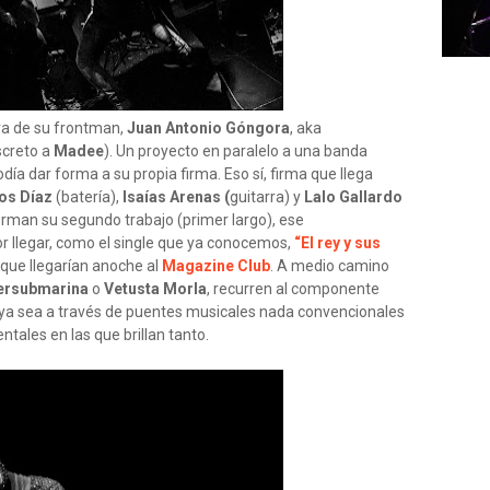
ura de su frontman,
Juan Antonio Góngora
, aka
screto a
Madee
). Un proyecto en paralelo a una banda
odía dar forma a su propia firma. Eso sí, firma que llega
os Díaz
(batería),
Isaías Arenas (
guitarra) y
Lalo Gallardo
orman su segundo trabajo (primer largo), ese
r llegar, como el single que ya conocemos,
“El rey y sus
 que llegarían anoche al
Magazine Club
. A medio camino
ersubmarina
o
Vetusta Morla
, recurren al componente
 ya sea a través de puentes musicales nada convencionales
tales en las que brillan tanto.