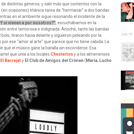
 de distintos géneros, y salir más que contentos con la
a (en ocasiones) titánica tarea de “hermanar” a dos bandas
entras en el ambiente sigue resonando el incidente de la
¿Y si vienen a por nosotros?”
, escuchábamos en la
ción entre temorosa e indignada. Anoche, tanto las bandas
July 19,
bolo, tiraron hacia delante y siguieron peleando por la
 y por ese “amor al arte” que parece que no tiene cabida. La
de que el músico gane la batalla sin esconderse. Esa
artel que unía a los locales
Chesterton
y a los almerienses
,
El Barrejat
y
El Club de Amigos del Crímen
(
María
,
Lucho