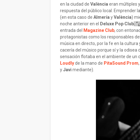
en la ciudad de
València
eran múltiples y
respuesta del público local. Emprender l
(en esta caso de
Almería
y
València
) mi
noche anterior en el
Deluxe Pop Club
. “
entrada del
Magazine Club
, con entona
protagonistas como los responsables del 
música en directo, por la fe en la cultura
cacería del músico porque sí y la odisea 
sensación flotaba en el ambiente de un c
Loudly
de la mano de
PitaSound Prom
y
Javi
mediante).