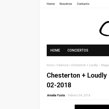
Home
Nosotros
Contacto
HOME
CONCIERTOS
Inicio
Valencia
Chesterton + Loudly – Maga
Chesterton + Loudly 
02-2018
Amalia Yusta
-
Febrero 04, 2018