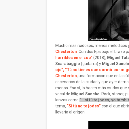
Mucho más ruidosos, menos melódicos y m
Chesterton
. Con dos Eps bajo el brazo p
horribles en el zoo”
(2018),
Miguel Tat
Scarabaggio
(guitarra) y
Miguel Sanch
ojo”,
“Tú no tienes que dormir conmig
Chesterton
, una formación que en las 
escenarios de la ciudad y que ayer dem
menos. Eso sí, lo hacen más crudos que 
vocal de
Miguel Sancho
. Rock, stoner, p
lanzas como
“...si tú te jodes, yo tambié
tema,
“Si tú no te jodes”
con el que abrir
llevaría al origen.