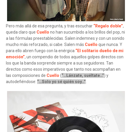
Pero más allá de esa pregunta, y tras escuchar
“Regalo doble”
,
queda claro que
Cuello
no han sucumbido a los brillos del pop, ni
a las fórmulas preestablecidas. Salen indemnes y con un sonido
mucho más reforzado, si cabe. Salen más
Cuello
que nunca. Y
para ello abren fuego con la enérgica
“El solitario dueño de mi
emoción”
, un compendio de todos aquellos golpes directos con
los que la banda sorprende siempre a sus seguidores. Tan
directos como esos imperativos que tanto nos acompañan en
las composiciones de
Cuello
(
“…Lánzate, suéltate…”
) y
autodefiéndose:
“…Solo yo sé quién soy…”
.