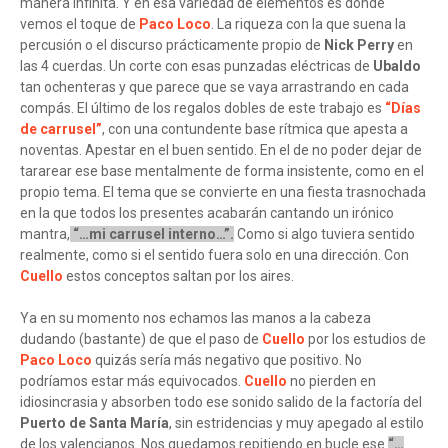
manera infinita. Y en esa variedad de elementos es donde
vemos el toque de
Paco Loco
. La riqueza con la que suena la
percusión o el discurso prácticamente propio de
Nick Perry
en
las 4 cuerdas. Un corte con esas punzadas eléctricas de
Ubaldo
tan ochenteras y que parece que se vaya arrastrando en cada
compás. El último de los regalos dobles de este trabajo es
“Días
de carrusel”
, con una contundente base rítmica que apesta a
noventas. Apestar en el buen sentido. En el de no poder dejar de
tararear ese base mentalmente de forma insistente, como en el
propio tema. El tema que se convierte en una fiesta trasnochada
en la que todos los presentes acabarán cantando un irónico
mantra,
“…mi carrusel interno…”.
Como si algo tuviera sentido
realmente, como si el sentido fuera solo en una dirección. Con
Cuello
estos conceptos saltan por los aires.
Ya en su momento nos echamos las manos a la cabeza
dudando (bastante) de que el paso de
Cuello
por los estudios de
Paco Loco
quizás sería más negativo que positivo. No
podríamos estar más equivocados.
Cuello
no pierden en
idiosincrasia y absorben todo ese sonido salido de la factoría del
Puerto de Santa María
, sin estridencias y muy apegado al estilo
de los valencianos. Nos quedamos repitiendo en bucle ese
“…