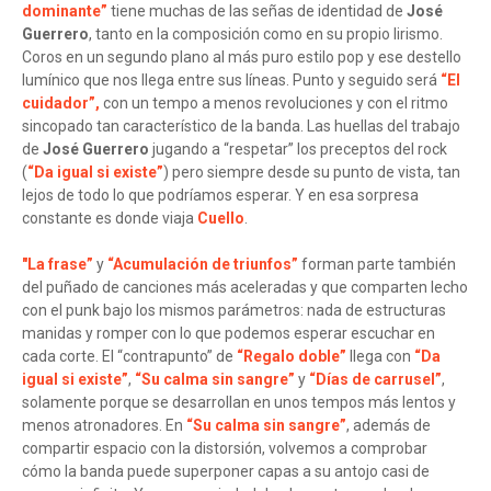
dominante”
tiene muchas de las señas de identidad de
José
Guerrero
, tanto en la composición como en su propio lirismo.
Coros en un segundo plano al más puro estilo pop y ese destello
lumínico que nos llega entre sus líneas. Punto y seguido será
“El
cuidador”,
con un tempo a menos revoluciones y con el ritmo
sincopado tan característico de la banda. Las huellas del trabajo
de
José Guerrero
jugando a “respetar” los preceptos del rock
(
“Da igual si existe”
) pero siempre desde su punto de vista, tan
lejos de todo lo que podríamos esperar. Y en esa sorpresa
constante es donde viaja
Cuello
.
"La frase”
y
“Acumulación de triunfos”
forman parte también
del puñado de canciones más aceleradas y que comparten lecho
con el punk bajo los mismos parámetros: nada de estructuras
manidas y romper con lo que podemos esperar escuchar en
cada corte. El “contrapunto” de
“Regalo doble”
llega con
“Da
igual si existe”
,
“Su calma sin sangre”
y
“Días de carrusel”
,
solamente porque se desarrollan en unos tempos más lentos y
menos atronadores. En
“Su calma sin sangre”
, además de
compartir espacio con la distorsión, volvemos a comprobar
cómo la banda puede superponer capas a su antojo casi de