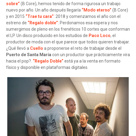
sobre”
(B Core), hemos tenido de forma rigurosa un trabajo
nuevo por año. Un año después llegaría
“Modo eterno”
(B Core)
y en 2015
“Trae tu cara”
. 2018 y comenzamos el año con el
estreno de
“Regalo doble”
. Perdonamos esa espera y nos
sumergimos de pleno en los frenéticos 10 cortes que conforman
el LP. Un disco producido en los estudios de
Paco Loco
, el
productor de moda con el que parece que todos quieren trabajar.
¿Qué llevó a
Cuello
a proponerse el reto de trabajar desde el
Puerto de Santa María
con un productor que prácticamente vira
hacia el pop?.
“Regalo Doble”
está ya a la venta en formato
físico y disponible en plataformas digitales.