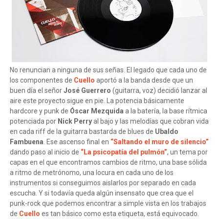
No renuncian a ninguna de sus señas. El legado que cada uno de
los componentes de
Cuello
aportó a la banda desde que un
buen día el señor
José Guerrero
(guitarra, voz) decidió lanzar al
aire este proyecto sigue en pie. La potencia básicamente
hardcore y punk de
Óscar Mezquida
a la batería, la base rítmica
potenciada por
Nick Perry
al bajo y las melodías que cobran vida
en cada riff de la guitarra bastarda de blues de
Ubaldo
Fambuena
. Ese ascenso final en
“Saltando el muro de silencio”
dando paso al inicio de
“La psicopatía del pulmón”
, un tema por
capas en el que encontramos cambios de ritmo, una base sólida
a ritmo de metrónomo, una locura en cada uno de los
instrumentos si conseguimos aislarlos por separado en cada
escucha. Y si todavía queda algún insensato que crea que el
punk-rock que podemos encontrar a simple vista en los trabajos
de
Cuello
es tan básico como esta etiqueta, está equivocado.