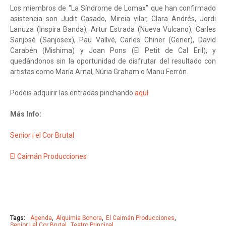
Los miembros de “La Síndrome de Lomax” que han confirmado
asistencia son Judit Casado, Mireia vilar, Clara Andrés, Jordi
Lanuza (Inspira Banda), Artur Estrada (Nueva Vulcano), Carles
Sanjosé (Sanjosex), Pau Vallvé, Carles Chiner (Gener), David
Carabén (Mishima) y Joan Pons (El Petit de Cal Eril), y
quedándonos sin la oportunidad de disfrutar del resultado con
artistas como María Arnal, Núria Graham o Manu Ferrón.
Podéis adquirir las entradas pinchando
aquí
.
Más Info:
Senior i el Cor Brutal
El Caimán Producciones
Tags:
Agenda
Alquimia Sonora
El Caimán Producciones
Senior i el Cor Brutal
Teatro Principal