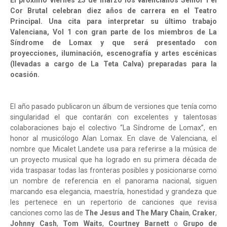
El próximo viernes 23 de marzo los valencianos Senior i el
Cor Brutal celebran diez años de carrera en el Teatro
Principal. Una cita para interpretar su último trabajo
Valenciana, Vol 1 con gran parte de los miembros de La
Síndrome de Lomax y que será presentado con
proyecciones, iluminación, escenografía y artes escénicas
(llevadas a cargo de La Teta Calva) preparadas para la
ocasión.
El año pasado publicaron un álbum de versiones que tenía como
singularidad el que contarán con excelentes y talentosas
colaboraciones bajo el colectivo “La Síndrome de Lomax”, en
honor al musicólogo Alan Lomax. En clave de Valenciana, el
nombre que Micalet Landete usa para referirse a la música de
un proyecto musical que ha logrado en su primera década de
vida traspasar todas las fronteras posibles y posicionarse como
un nombre de referencia en el panorama nacional, siguen
marcando esa elegancia, maestría, honestidad y grandeza que
les pertenece en un repertorio de canciones que revisa
canciones como las de
The Jesus and The Mary Chain
,
Craker
,
Johnny Cash
,
Tom Waits
,
Courtney Barnett
o
Grupo de