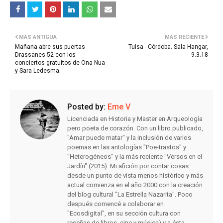
MÁS ANTIGUA
MÁS RECIENTE
Mañana abre sus puertas
Tulsa - Córdoba. Sala Hangar,
Drassanes 52 con los
9.3.18
conciertos gratuitos de Ona Nua
y Sara Ledesma.
Posted by:
Eme V
Licenciada en Historia y Master en Arqueología
pero poeta de corazón. Con un libro publicado,
"Amar puede matar" y la inclusión de varios
poemas en las antologías "Poe-trastos" y
"Heterogéneos" y la más reciente "Versos en el
Jardín" (2015). Mi afición por contar cosas
desde un punto de vista menos histórico y más
actual comienza en el año 2000 con la creación
del blog cultural "La Estrella Nazarita". Poco
después comencé a colaborar en
"Ecosdigital", en su sección cultura con
reseñas de libros, cine y música) y a ésta