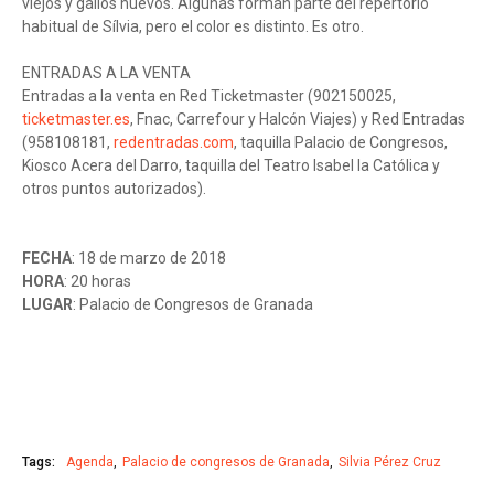
viejos y gallos nuevos. Algunas forman parte del repertorio
habitual de Sílvia, pero el color es distinto. Es otro.
ENTRADAS A LA VENTA
Entradas a la venta en Red Ticketmaster (902150025,
ticketmaster.es
, Fnac, Carrefour y Halcón Viajes) y Red Entradas
(958108181,
redentradas.com
, taquilla Palacio de Congresos,
Kiosco Acera del Darro, taquilla del Teatro Isabel la Católica y
otros puntos autorizados).
FECHA
: 18 de marzo de 2018
HORA
: 20 horas
LUGAR
: Palacio de Congresos de Granada
Tags:
Agenda
Palacio de congresos de Granada
Silvia Pérez Cruz