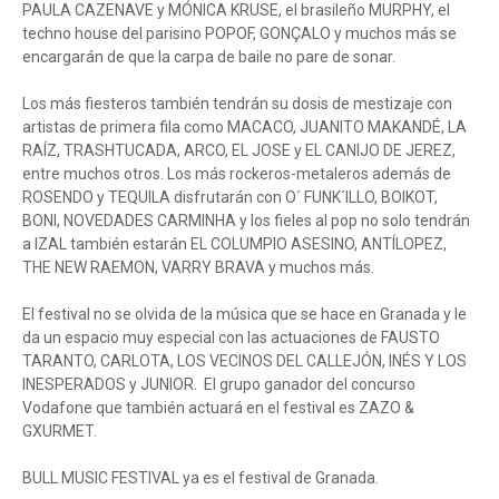
PAULA CAZENAVE y MÓNICA KRUSE, el brasileño MURPHY, el
techno house del parisino POPOF, GONÇALO y muchos más se
encargarán de que la carpa de baile no pare de sonar.
Los más fiesteros también tendrán su dosis de mestizaje con
artistas de primera fila como MACACO, JUANITO MAKANDÉ, LA
RAÍZ, TRASHTUCADA, ARCO, EL JOSE y EL CANIJO DE JEREZ,
entre muchos otros. Los más rockeros-metaleros además de
ROSENDO y TEQUILA disfrutarán con O´ FUNK´ILLO, BOIKOT,
BONI, NOVEDADES CARMINHA y los fieles al pop no solo tendrán
a IZAL también estarán EL COLUMPIO ASESINO, ANTÍLOPEZ,
THE NEW RAEMON, VARRY BRAVA y muchos más.
El festival no se olvida de la música que se hace en Granada y le
da un espacio muy especial con las actuaciones de FAUSTO
TARANTO, CARLOTA, LOS VECINOS DEL CALLEJÓN, INÉS Y LOS
INESPERADOS y JUNIOR. El grupo ganador del concurso
Vodafone que también actuará en el festival es ZAZO &
GXURMET.
BULL MUSIC FESTIVAL ya es el festival de Granada.