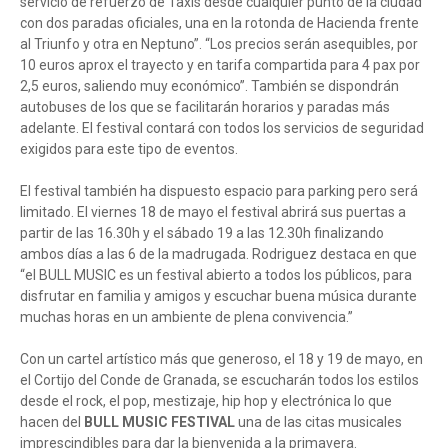
servicio de refuerzo de Taxis desde cualquier punto de la ciudad
con dos paradas oficiales, una en la rotonda de Hacienda frente
al Triunfo y otra en Neptuno”. “Los precios serán asequibles, por
10 euros aprox el trayecto y en tarifa compartida para 4 pax por
2,5 euros, saliendo muy económico”. También se dispondrán
autobuses de los que se facilitarán horarios y paradas más
adelante. El festival contará con todos los servicios de seguridad
exigidos para este tipo de eventos.
El festival también ha dispuesto espacio para parking pero será
limitado. El viernes 18 de mayo el festival abrirá sus puertas a
partir de las 16.30h y el sábado 19 a las 12.30h finalizando
ambos días a las 6 de la madrugada. Rodriguez destaca en que
“el BULL MUSIC es un festival abierto a todos los públicos, para
disfrutar en familia y amigos y escuchar buena música durante
muchas horas en un ambiente de plena convivencia.”
Con un cartel artístico más que generoso, el 18 y 19 de mayo, en
el Cortijo del Conde de Granada, se escucharán todos los estilos
desde el rock, el pop, mestizaje, hip hop y electrónica lo que
hacen del
BULL MUSIC FESTIVAL
una de las citas musicales
imprescindibles para dar la bienvenida a la primavera.