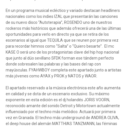
En un programa musical ecléctico y variado destacan headliners
nacionales como los indies IZAL que presentarán las canciones
de su nuevo disco “Autoterapia”, ROSENDO uno de nuestros
rockeros más históricos que además ofrecerá una de las últimas
oportunidades para verlo en directo ya que se retira de los
escenarios al igual que TEQUILA que se reunen por primera vez
para recordar himnos como “Salta” o “Quiero besarte”. El mc
KASE O será uno de los protagonistas clave del hip hop nacional
que junto al dúo sevillano SFDK forman ese tándem perfecto
donde sobresalen las palabras y las bases del rap con
mayúsculas. FYAHWBOY completa este apartado junto a artistas
más jóvenes como AYAX y PROK y NATOS y WAOR.
El apartado reservado a la música electrónica este año aumenta
en calidad y se dota de un escenario exclusivo. Su máximo
exponente en esta edición es el dj holandés JORIS VOORN,
reconocido amante del sonido Detroit y Motortown actualmente
influenciado por el techno más melódico. Actuará por primera
vez en Granada. El techno más underground de ANDREA OLIVA,
el deep house del alemán MATTHIAS TANZMANN, las féminas