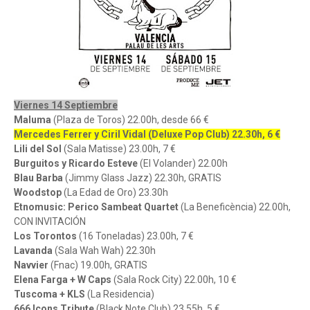
Viernes 14 Septiembre
Maluma
(Plaza de Toros) 22.00h, desde 66 €
Mercedes Ferrer y Ciril Vidal (Deluxe Pop Club) 22.30h, 6 €
Lili del Sol
(Sala Matisse) 23.00h, 7 €
Burguitos y Ricardo Esteve
(El Volander) 22.00h
Blau Barba
(Jimmy Glass Jazz) 22.30h, GRATIS
Woodstop
(La Edad de Oro) 23.30h
Etnomusic: Perico Sambeat Quartet
(La Beneficència) 22.00h,
CON INVITACIÓN
Los Torontos
(16 Toneladas) 23.00h, 7 €
Lavanda
(Sala Wah Wah) 22.30h
Navvier
(Fnac) 19.00h, GRATIS
Elena Farga + W Caps
(Sala Rock City) 22.00h, 10 €
Tuscoma + KLS
(La Residencia)
666 Icons Tribute
(Black Note Club) 23.55h, 5 €