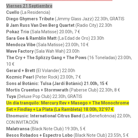
Viernes 21 Septiembre
Cuello
(La Residencia)
Diego Ghymers Tribute
(Jimmy Glass Jazz) 22.30h, GRATIS
B Jam Russ Van Den Berg Quartet
(Radio City) 22.30h
Pokaz Trio
(Sala Matisse) 20.00h, 7 €
Sara Gee & Ramblin Matt
(La Edad de Oro) 23.30h
Mendoza Vibe
(Sala Matisse) 23.00h, 10 €
Wave Factory
(Sala Wah Wah) 23.00h
The Cry + The Splizzy Gang + The Pows
(16 Toneladas) 23.00h,
10 €
Gerard + Brett
(El Volander) 22.00h
Kozmic Pearl
(Peter Rock) 23.00h, 7 €
Sons al Botànic: Tulsa (Jardí Botànic) 21.00h, 15 €
Mortis Cruentus + Stormwrath
(Paberse Club) 22.30h, 8 €
Tuya
(Deluxe Pop Club) 22.30h, GRATIS
Un día tranquilo: Mercury Rev + Masego + The Monochrome
Set + Findlay + La Plata (La Rambleta) 18.00h, 32’97 €
Etnomusic: International Citrus Band
(La Beneficència) 22.00h,
CON INVITACIÓN
Malatransa
(Black Note Club) 19.30h, 5 €
Besos Robados + Espectro Lobo
(Black Note Club) 23.55h, 5 €