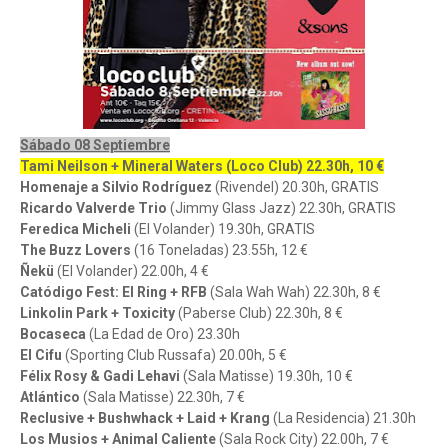
Sábado 08 Septiembre
Tami Neilson + Mineral Waters (Loco Club) 22.30h, 10 €
Homenaje a Silvio Rodríguez
(Rivendel) 20.30h, GRATIS
Ricardo Valverde Trio
(Jimmy Glass Jazz) 22.30h, GRATIS
Feredica Micheli
(El Volander) 19.30h, GRATIS
The Buzz Lovers
(16 Toneladas) 23.55h, 12 €
Ñekü
(El Volander) 22.00h, 4 €
Catódigo Fest: El Ring + RFB
(Sala Wah Wah) 22.30h, 8 €
Linkolin Park + Toxicity
(Paberse Club) 22.30h, 8 €
Bocaseca
(La Edad de Oro) 23.30h
El Cifu
(Sporting Club Russafa) 20.00h, 5 €
Félix Rosy & Gadi Lehavi
(Sala Matisse) 19.30h, 10 €
Atlántico
(Sala Matisse) 22.30h, 7 €
Reclusive + Bushwhack + Laid + Krang
(La Residencia) 21.30h
Los Musios + Animal Caliente
(Sala Rock City) 22.00h, 7 €