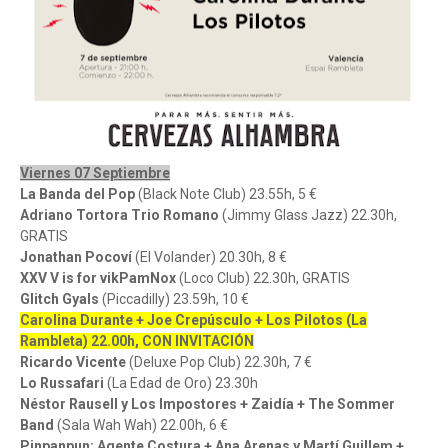
Viernes 07 Septiembre
La Banda del Pop
(Black Note Club) 23.55h, 5 €
Adriano Tortora Trio Romano
(Jimmy Glass Jazz) 22.30h,
GRATIS
Jonathan Pocoví
(El Volander) 20.30h, 8 €
XXV V is for vikPamNox
(Loco Club) 22.30h, GRATIS
Glitch Gyals
(Piccadilly) 23.59h, 10 €
Carolina Durante + Joe Crepúsculo + Los Pilotos (La
Rambleta) 22.00h, CON INVITACIÓN
Ricardo Vicente
(Deluxe Pop Club) 22.30h, 7 €
Lo Russafari
(La Edad de Oro) 23.30h
Néstor Rausell y Los Impostores + Zaidía + The Sommer
Band
(Sala Wah Wah) 22.00h, 6 €
Pinpanpun: Agente Costura + Ana Arenas y Martí Guillem +