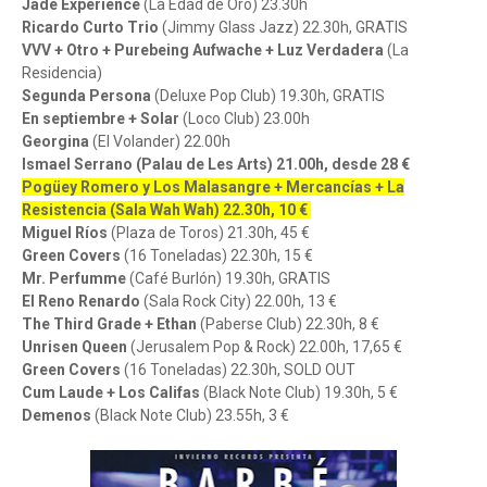
Jade Experience
(La Edad de Oro) 23.30h
Ricardo Curto Trio
(Jimmy Glass Jazz) 22.30h, GRATIS
VVV + Otro + Purebeing Aufwache + Luz Verdadera
(La
Residencia)
Segunda Persona
(Deluxe Pop Club) 19.30h, GRATIS
En septiembre + Solar
(Loco Club) 23.00h
Georgina
(El Volander) 22.00h
Ismael Serrano (Palau de Les Arts) 21.00h, desde 28 €
Pogüey Romero y Los Malasangre + Mercancías + La
Resistencia (Sala Wah Wah) 22.30h, 10 €
Miguel Ríos
(Plaza de Toros) 21.30h, 45 €
Green Covers
(16 Toneladas) 22.30h, 15 €
Mr. Perfumme
(Café Burlón) 19.30h, GRATIS
El Reno Renardo
(Sala Rock City) 22.00h, 13 €
The Third Grade + Ethan
(Paberse Club) 22.30h, 8 €
Unrisen Queen
(Jerusalem Pop & Rock) 22.00h, 17,65 €
Green Covers
(16 Toneladas) 22.30h, SOLD OUT
Cum Laude + Los Califas
(Black Note Club) 19.30h, 5 €
Demenos
(Black Note Club) 23.55h, 3 €