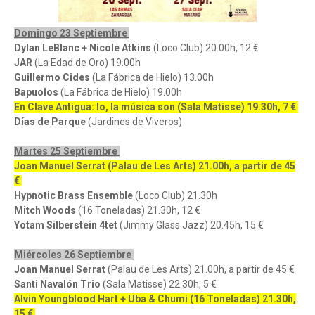
Domingo 23 Septiembre
Dylan LeBlanc + Nicole Atkins
(Loco Club) 20.00h, 12 €
JAR
(La Edad de Oro) 19.00h
Guillermo Cides
(La Fábrica de Hielo) 13.00h
Bapuolos
(La Fábrica de Hielo) 19.00h
En Clave Antigua: Io, la música son (Sala Matisse) 19.30h, 7 €
Días de Parque
(Jardines de Viveros)
Martes 25 Septiembre
Joan Manuel Serrat (Palau de Les Arts) 21.00h, a partir de 45
€
Hypnotic Brass Ensemble
(Loco Club) 21.30h
Mitch Woods
(16 Toneladas) 21.30h, 12 €
Yotam Silberstein 4tet
(Jimmy Glass Jazz) 20.45h, 15 €
Miércoles 26 Septiembre
Joan Manuel Serrat
(Palau de Les Arts) 21.00h, a partir de 45 €
Santi Navalón Trio
(Sala Matisse) 22.30h, 5 €
Alvin Youngblood Hart + Uba & Chumi (16 Toneladas) 21.30h,
15 €