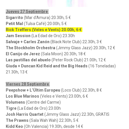
Jueves 27 Septiembre
Sigarrito
(Mar d'Amura) 20.30h, 5 €
Petit Mal
(Tulsa Café) 20.00h, 5 €
Rick Treffers (Veles e Vents) 20.00h, 6 €
Jam Session
(La Edad de Oro) 23.30h
Salvaje + Carles Zanón
(Black Note Club) 22.30h, 3 €
The Stockholm Orchestra
(Jimmy Glass Jazz) 20.30h, 12 €
El Canijo de Jerez
(Sala Moon) 20.30h, 18 €
Las pastillas del abuelo
(Peter Rock Club) 21.00h, 12 €
Giuda + Duncan Kid Reid and the Big Heads
(16 Toneladas)
21.30h, 13 €
Viernes 28 Septiembre
Peepshow + L’Últim Europeu
(Loco Club) 22.30h, 8 €
Los Blue Marinos
(Veles e Vents) 23.00h, 6 €
Volumens
(Centre del Carme)
Tigre
(La Edad de Oro) 23.00h
Josh Harris Quartet
(Jimmy Glass Jazz) 22.30h, GRATIS
The Prawns
(Sala Wah Wah) 22.30h, 5 €
Kidd Keo
(Oh Valencia) 19.30h, desde 14 €