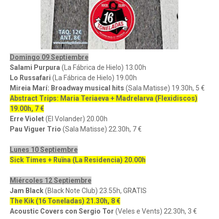
Domingo 09 Septiembre
Salami Purpura
(La Fábrica de Hielo) 13.00h
Lo Russafari
(La Fábrica de Hielo) 19.00h
Mireia Marí: Broadway musical hits
(Sala Matisse) 19.30h, 5 €
Abstract Trips: Maria Teriaeva + Madrelarva (Flexidiscos)
19.00h, 7 €
Erre Violet
(El Volander) 20.00h
Pau Viguer Trio
(Sala Matisse) 22.30h, 7 €
Lunes 10 Septiembre
Sick Times + Ruïna (La Residencia) 20.00h
Miércoles 12 Septiembre
Jam Black
(Black Note Club) 23.55h, GRATIS
The Kik (16 Toneladas) 21.30h, 8 €
Acoustic Covers con Sergio Tor
(Veles e Vents) 22.30h, 3 €