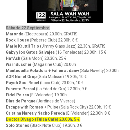
Sábado 22 Septiembre
Maronda
(Electropura) 20.00h, GRATIS
Rock House
(Paberse Club) 22.30h, 8 €
Marie Kruttli Trio
(Jimmy Glass Jazz) 22.30h, GRATIS
Gaby y los Gatos Salvajes
(16 Toneladas) 23.00h, 15 €
Ha*Ash
(Sala Moon) 20.30h, 25 €
Warnduscher
(Magazine Club) 20.00h
Mantequilla Voladora + Fallen at danw
(Sala Novelty) 20.00h
AGR Nonet Grup
(Sala Matisse) 19.30h, 10 €
Payoh Soul Rebel
(Loco Club) 23.00h, 10 €
Funesto Percal
(La Edad de Oro) 22.30h, 9 €
Fidel Pairen
(El Volander) 19.30h
Días de Parque
(Jardines de Viveros)
Escape with Romeo + Pülse
(Sala Rock City) 22.00h, 19 €
Cristina Narea y Nacho Pereda
(El Volander) 22.30h, 8 €
Doctor Divago (Tulsa Café) 20.00h, 5 €
Solo Stones
(Black Note Club) 19.30h, 3 €