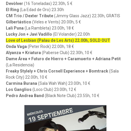
Devòlver
(16 Toneladas) 22.30h, 5 €
El Ring
(La Edad de Oro) 23.30h
CM Trio / Dexter Tribute
(Jimmy Glass Jazz) 22.30h, GRATIS
Gilbertástico
(Veles e Vents) 20.00h, 5 €
Lali Puna
(La Rambleta) 23.00h, 18 €
Lucky Jon + Javi Vadillo
(El Volander) 22.00h
Love of Lesbian (Palau de Les Arts) 22.00h, SOLD OUT
Onda Vaga
(Peter Rock) 22.00h, 18 €
Alyanza + Kriatura
(Paberse Club) 22.30h, 10 €
Dame Área + Futuro de Hierro + Caramuerto + Adriana Petit
(La Residencia)
Freaky Stylely + Chris Cornell Experience + Bomtrack
(Sala
Rock City) 22.00h, 10 €
Carmina Burana
(Sala Wah Wah) 23.00h, 10 €
Los Ganglios
(Loco Club) 23.00h, 12 €
Pedro Andrea Band
(Black Note Club) 23.55h, 10 €