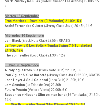
Mark Pulido y las Bilas
(Hotel Balneario Las Arenas) 19.00h, 15
€
Martes 18 Septiembre
Fran Martínez + Rovalher (El Volander) 21.00h, 5 €
André Fernandes Quintet
(Jimmy Glass Jazz) 20.45h, 14 €
Miércoles 19 Septiembre
Jam Black
(Black Note Club) 23.55h, GRATIS
Jeffrey Lewis & Los Bolts + Tumba Swing (16 Toneladas)
21.30h, 12 €
The Bonnevilles
(Loco Club) 21.30h, 12 €
Jueves 20 Septiembre
A Polylogue from Sila
(Black Note Club) 22.30h, 3 €
Pau Viguer & Xuxo Barberá
(Jimmy Glass Jazz) 22.30h, GRATIS
Josh Hoyer & Soul Colossal
(Loco Club) 21.30h, 10 €
Jam Session
(La Edad de Oro) 23.30h
Futuro Peatón
(Veles e Vents) 22.00h, 6 €
Subsonics + Hipbone Slim on man band
(16 Toneladas) 21.30h,
12 €
Jim War Brou + Àlex Seguí (Mar D'Amura) 20.30h, 5 €