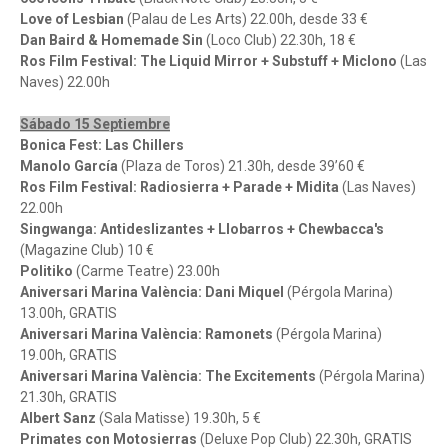
Love of Lesbian
(Palau de Les Arts) 22.00h, desde 33 €
Dan Baird & Homemade Sin
(Loco Club) 22.30h, 18 €
Ros Film Festival: The Liquid Mirror + Substuff + Miclono
(Las
Naves) 22.00h
Sábado 15 Septiembre
Bonica Fest: Las Chillers
Manolo García
(Plaza de Toros) 21.30h, desde 39’60 €
Ros Film Festival: Radiosierra + Parade + Midita
(Las Naves)
22.00h
Singwanga: Antideslizantes + Llobarros + Chewbacca's
(Magazine Club) 10 €
Politiko
(Carme Teatre) 23.00h
Aniversari Marina València: Dani Miquel
(Pérgola Marina)
13.00h, GRATIS
Aniversari Marina València: Ramonets
(Pérgola Marina)
19.00h, GRATIS
Aniversari Marina València: The Excitements
(Pérgola Marina)
21.30h, GRATIS
Albert Sanz
(Sala Matisse) 19.30h, 5 €
Primates con Motosierras
(Deluxe Pop Club) 22.30h, GRATIS