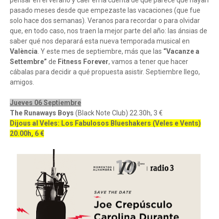
pensar en el verano y caer en la cuenta de que parece que hayan
pasado meses desde que empezaste las vacaciones (que fue
solo hace dos semanas). Veranos para recordar o para olvidar
que, en todo caso, nos traen la mejor parte del año: las ánsias de
saber qué nos deparará esta nueva temporada musical en
València
. Y este mes de septiembre, más que las
“Vacanze a
Settembre”
de
Fitness Forever
, vamos a tener que hacer
cábalas para decidir a qué propuesta asistir. Septiembre llego,
amigos.
Jueves 06 Septiembre
The Runaways Boys
(Black Note Club) 22.30h, 3 €
Dijous al Veles: Los Fabulosos Blueshakers (Veles e Vents)
20.00h, 6 €