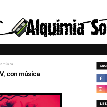
con música
SOCI
PV, con música
LIST