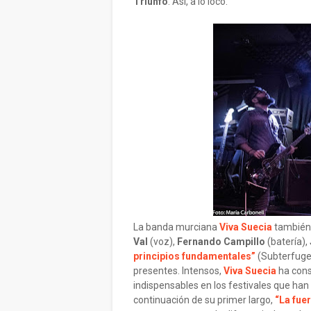
Triunfo
. Así, a lo loco.
La banda murciana
Viva Suecia
también 
Val
(voz),
Fernando Campillo
(batería),
principios fundamentales”
(Subterfuge
presentes. Intensos,
Viva Suecia
ha cons
indispensables en los festivales que han
continuación de su primer largo,
“La fue