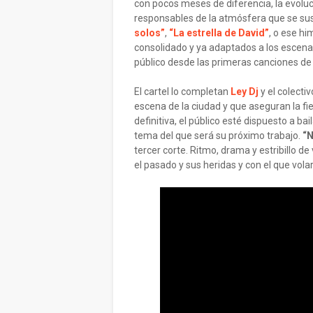
con pocos meses de diferencia, la evolu
responsables de la atmósfera que se sus
solos”
,
“La estrella de David”
, o ese h
consolidado y ya adaptados a los escena
público desde las primeras canciones de s
El cartel lo completan
Ley Dj
y el colecti
escena de la ciudad y que aseguran la fies
definitiva, el público esté dispuesto a ba
tema del que será su próximo trabajo.
“N
tercer corte. Ritmo, drama y estribillo d
el pasado y sus heridas y con el que vola