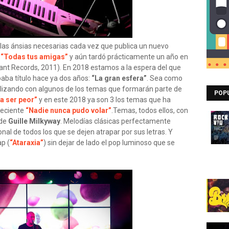
las ánsias necesarias cada vez que publica un nuevo
e
“Todas tus amigas”
y aún tardó prácticamente un año en
ant Records, 2011). En 2018 estamos a la espera del que
paba título hace ya dos años:
“La gran esfera”
. Sea como
uilizando con algunos de los temas que formarán parte de
POP
a ser peor”
y en este 2018 ya son 3 los temas que ha
reciente
“Nadie nunca pudo volar”
.Temas, todos ellos, con
 de
Guille Milkyway
. Melodías clásicas perfectamente
nal de todos los que se dejen atrapar por sus letras. Y
ap (
“Ataraxia”
) sin dejar de lado el pop luminoso que se