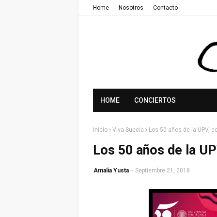
Home
Nosotros
Contacto
HOME
CONCIERTOS
Inicio
Viva Suecia
Los 50 años de la UPV, 
Los 50 años de la U
Amalia Yusta
-
Septiembre 21, 2018