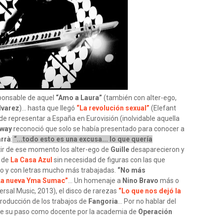
esponsable de aquel
“Amo a Laura”
(también con alter-ego,
lvarez
)... hasta que llegó
“La revolución sexual”
(Elefant
 de representar a España en Eurovisión (inolvidable aquella
yway
reconoció que solo se había presentado para conocer a
arrà
:
“...todo esto es una excusa... lo que quería
rtir de ese momento los alter-ego de
Guille
desaparecieron y
o de
La Casa Azul
sin necesidad de figuras con las que
o y con letras mucho más trabajadas.
“No más
La nueva Yma Sumac”
... Un homenaje a
Nino Bravo
más o
ersal Music, 2013), el disco de rarezas
“Lo que nos dejó la
producción de los trabajos de
Fangoria
... Por no hablar del
e su paso como docente por la academia de
Operación