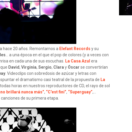
a hace 20 años. Remontarnos a
Elefant Records
y su
des
... a una época en el que el pop de colores (y a veces con
onrisa en cada una de sus escuchas.
La Casa Azul
era
a que
David
,
Virginia
,
Sergio
,
Clara
y
Óscar
se convertirían
way
. Videoclips con sobredosis de azúcar y letras con
puntar el dramatismo casi teatral de la propuesta de
La
odas horas en nuestros reproductores de CD, el rayo de sol
l no brillará nunca más”
,
“C'est fini”
,
“Superguay”
,...
s canciones de su primera etapa.