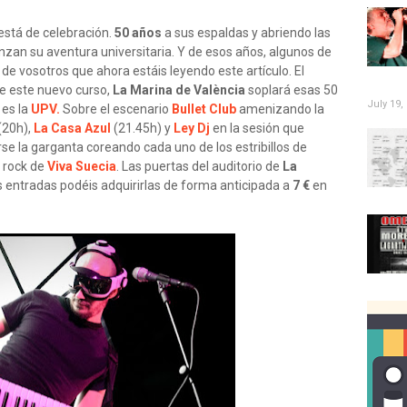
está de celebración.
50 años
a sus espaldas y abriendo las
zan su aventura universitaria. Y de esos años, algunos de
de vosotros que ahora estáis leyendo este artículo. El
e este nuevo curso,
La Marina de València
soplará esas 50
July 19,
 es la
UPV.
Sobre el escenario
Bullet Club
amenizando la
(20h),
La Casa Azul
(21.45h) y
Ley Dj
en la sesión que
rse la garganta coreando cada uno de los estribillos de
l rock de
Viva Suecia
. Las puertas del auditorio de
La
s entradas podéis adquirirlas de forma anticipada a
7 €
en