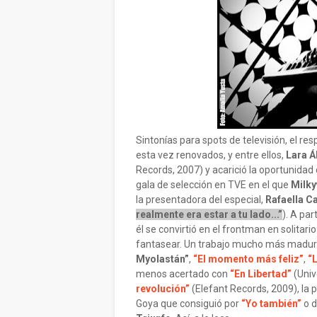
Sintonías para spots de televisión, el r
esta vez renovados, y entre ellos,
Lara Á
Records, 2007) y acarició la oportunidad
gala de selección en TVE en el que
Milk
la presentadora del especial,
Rafaella C
realmente era estar a tu lado...”
). A pa
él se convirtió en el frontman en solitari
fantasear. Un trabajo mucho más madur
Myolastán”
,
“El momento más feliz”
,
“
menos acertado con
“En Libertad”
(Univ
revolución”
(Elefant Records, 2009), la 
Goya que consiguió por
“Yo también”
o d