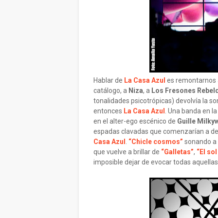
Hablar de
La Casa Azul
es remontarnos 
catálogo, a
Niza
, a
Los Fresones Rebel
tonalidades psicotrópicas) devolvía la s
entonces
La Casa Azul
. Una banda en l
en el alter-ego escénico de
Guille Milky
espadas clavadas que comenzarían a des
Casa Azul
.
“Chicle cosmos”
sonando a t
que vuelve a brillar de
“Galletas”
,
“El so
imposible dejar de evocar todas aquella