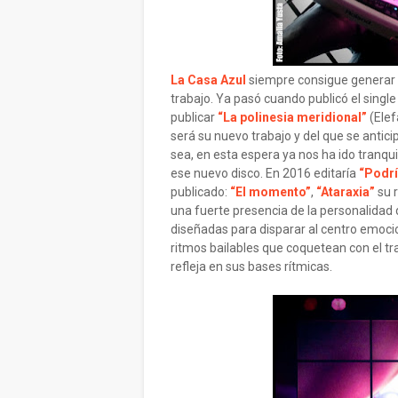
La Casa Azul
siempre consigue generar 
trabajo. Ya pasó cuando publicó el singl
publicar
“La polinesia meridional”
(Elef
será su nuevo trabajo y del que se antici
sea, en esta espera ya nos ha ido tranq
ese nuevo disco. En 2016 editaría
“Podrí
publicado:
“El momento”
,
“Ataraxia”
su 
una fuerte presencia de la personalidad
diseñadas para disparar al centro emocio
ritmos bailables que coquetean con el tr
refleja en sus bases rítmicas.