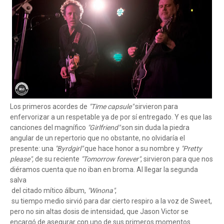
Los primeros acordes de
"Time capsule"
sirvieron para
enfervorizar a un respetable ya de por sí entregado. Y es que las
canciones del magnífico
"Girlfriend"
son sin duda la piedra
angular de un repertorio que no obstante, no olvidaría el
presente: una
"Byrdgirl"
que hace honor a su nombre y
"Pretty
please",
de su reciente
"Tomorrow forever"
, sirvieron para que nos
diéramos cuenta que no iban en broma. Al llegar la segunda
salva
del citado mítico álbum,
"Winona"
,
su tiempo medio sirvió para dar cierto respiro a la voz de Sweet,
pero no sin altas dosis de intensidad, que Jason Victor se
encargó de asegurar con uno de sus primeros momentos