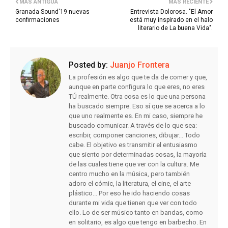
MÁS ANTIGUA
MÁS RECIENTE
Granada Sound'19 nuevas
Entrevista Dolorosa. "El Amor
confirmaciones
está muy inspirado en el halo
literario de La buena Vida".
Posted by:
Juanjo Frontera
La profesión es algo que te da de comer y que,
aunque en parte configura lo que eres, no eres
TÚ realmente. Otra cosa es lo que una persona
ha buscado siempre. Eso sí que se acerca a lo
que uno realmente es. En mi caso, siempre he
buscado comunicar. A través de lo que sea:
escribir, componer canciones, dibujar... Todo
cabe. El objetivo es transmitir el entusiasmo
que siento por determinadas cosas, la mayoría
de las cuales tiene que ver con la cultura. Me
centro mucho en la música, pero también
adoro el cómic, la literatura, el cine, el arte
plástico... Por eso he ido haciendo cosas
durante mi vida que tienen que ver con todo
ello. Lo de ser músico tanto en bandas, como
en solitario, es algo que tengo en barbecho. En