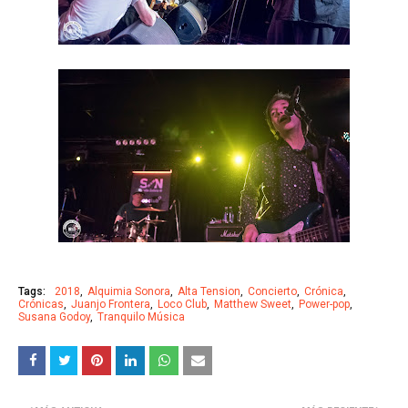
Tags:
2018
Alquimia Sonora
Alta Tension
Concierto
Crónica
Crónicas
Juanjo Frontera
Loco Club
Matthew Sweet
Power-pop
Susana Godoy
Tranquilo Música