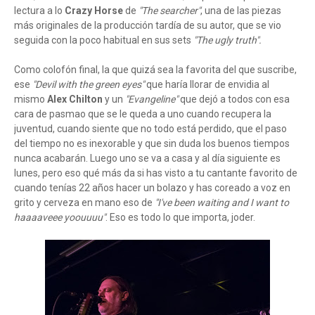
lectura a lo
Crazy Horse
de
"The searcher"
, una de las piezas
más originales de la producción tardía de su autor, que se vio
seguida con la poco habitual en sus sets
"The ugly truth".
Como colofón final, la que quizá sea la favorita del que suscribe,
ese
"Devil with the green eyes"
que haría llorar de envidia al
mismo
Alex Chilton
y un
"Evangeline"
que dejó a todos con esa
cara de pasmao que se le queda a uno cuando recupera la
juventud, cuando siente que no todo está perdido, que el paso
del tiempo no es inexorable y que sin duda los buenos tiempos
nunca acabarán. Luego uno se va a casa y al día siguiente es
lunes, pero eso qué más da si has visto a tu cantante favorito de
cuando tenías 22 años hacer un bolazo y has coreado a voz en
grito y cerveza en mano eso de
"I've been waiting and I want to
haaaaveee yoouuuu"
. Eso es todo lo que importa, joder.