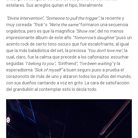
estelares. Sus arreglos quitan el hipo, literalmente.
"Divine intervention"
,
"Someone to pull the trigger"
, la reciente y
muy coreada
"Trick"
o
"We're the same"
formaron una secuencia
orgiástica, pero es que la magnífica
"Show me"
, del no menos
impresionante álbum de este año
"Tomorrow's daughter"
puso un
acento rock de cierto tono oscuro que fue escalofriante, al igual
que la más baladística del set, la preciosa
"You don't love me"
, la
cual, claro, fue la calma que precede a los cañonazos: escuchar
seguidas
"I belong to you"
,
"Girlfriend"
,
"I've been waiting"
y la
esperadísima
"Sick of myself"
a buen seguro puso a prueba el
corazoncito de más de uno y alzaron todos los puños del mundo,
con sus dueños cantando a voz en grito. La cara de satisfacción
del grandullón al contemplar esto lo decía todo.