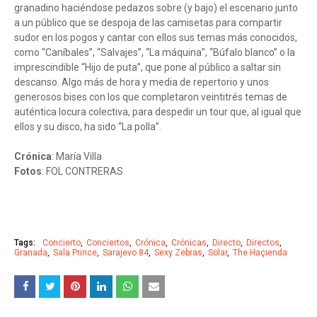
granadino haciéndose pedazos sobre (y bajo) el escenario junto
a un público que se despoja de las camisetas para compartir
sudor en los pogos y cantar con ellos sus temas más conocidos,
como “Caníbales”, “Salvajes”, “La máquina”, “Búfalo blanco” o la
imprescindible “Hijo de puta”, que pone al público a saltar sin
descanso. Algo más de hora y media de repertorio y unos
generosos bises con los que completaron veintitrés temas de
auténtica locura colectiva, para despedir un tour que, al igual que
ellos y su disco, ha sido “La polla”.
Crónica
: María Villa
Fotos
: FOL CONTRERAS
Tags:
Concierto
Conciertos
Crónica
Crónicas
Directo
Directos
Granada
Sala Prince
Sarajevo 84
Sexy Zebras
Sölar
The Haçienda