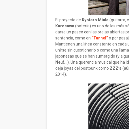
El proyecto de
Kyotaro Miula
(guitarra, 
Kurosawa
(batería) es uno de los más s
darse un paseo con las orejas abiertas po
sentencia, como en
“Tunnel”
o por pasaj
Mantienen una línea constante en cada 
unirse sin cuestionarlo o como una lla
japonesas que se han sumergido (y algun
Neu!
,…). Una querencia musical que ha 
deja joyas del postpunk como
ZZZ’s
(aú
2014).