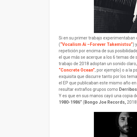
Si en su primer trabajo experimentaban 
(
“Vocalism Ai –Forever Takemistsu”
) 
repetición por encima de sus posibilidade
el que más se acerque a los 6 temas de s
trabajo de 2018 adoptan un sonido claro,
“Concrete Ocean”
, por ejemplo) o a la p
exquisita que discurre tanto por los te
el EP que publicaban este mismo año e
resultar extraños grupos como
Derribos
Y es que en sus manos cayó una copia de
1980-1986”
(
Bongo Joe Records,
2018)