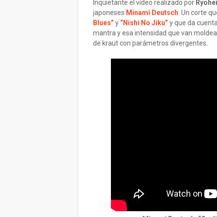
Inquietante el vídeo realizado por
Ryohe
japoneses
Minami Deutsch
. Un corte q
Blues”
y
“Nishi No Jiku”
y que da cuenta
mantra y esa intensidad que van moldeand
de kraut con parámetros divergentes.