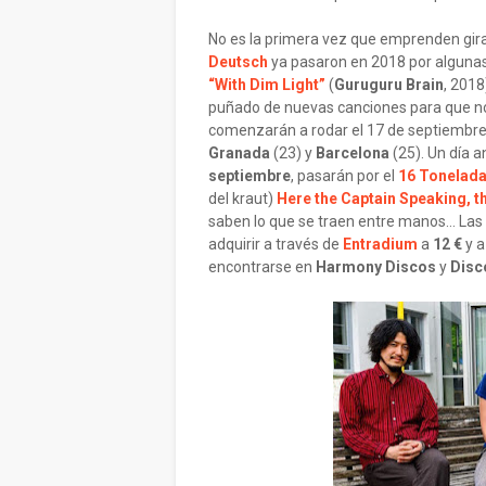
No es la primera vez que emprenden gira 
Deutsch
ya pasaron en 2018 por algunas
“With Dim Light”
(
Guruguru Brain
, 2018
puñado de nuevas canciones para que no
comenzarán a rodar el 17 de septiembr
Granada
(23) y
Barcelona
(25). Un día a
septiembre
, pasarán por el
16 Tonelad
del kraut)
Here the Captain Speaking, t
saben lo que se traen entre manos… Las
adquirir a través de
Entradium
a
12 €
y a
encontrarse en
Harmony Discos
y
Disc