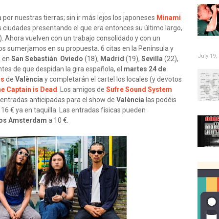
por nuestras tierras; sin ir más lejos los japoneses
Minami
 ciudades presentando el que era entonces su último largo,
). Ahora vuelven con un trabajo consolidado y con un
s sumerjamos en su propuesta. 6 citas en la Península y
July 19,
e en
San Sebastián
.
Oviedo
(18),
Madrid
(19),
Sevilla
(22),
ntes de que despidan la gira española, el
martes 24 de
as
de
València
y completarán el cartel los locales (y devotos
he Captain is Dead
. Los amigos de
Sufre Sound System
 entradas anticipadas para el show de
València
las podéis
 16 € ya en taquilla. Las entradas físicas pueden
os Amsterdam
a 10 €.