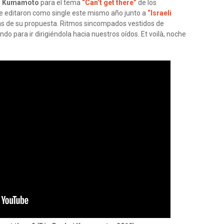
i Kumamoto
para el tema
“Can’t get there”
de los
ue editaron como single este mismo año junto a
“Israeli
s de su propuesta. Ritmos sincompados vestidos de
o para ir dirigiéndola hacia nuestros oídos. Et voilà, noche