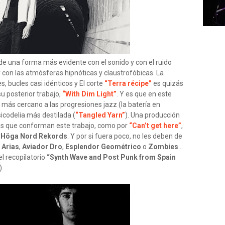
de una forma más evidente con el sonido y con el ruido
y con las atmósferas hipnóticas y claustrofóbicas. La
s, bucles casi idénticos y El corte
“Terra récipe”
es quizás
u posterior trabajo,
“With Dim Light”
. Y es que en este
 más cercano a las progresiones jazz (la batería en
sicodelia más destilada (
“Tangled Yarn”
). Una producción
mas que conforman este trabajo, como por
“Can’t get here”
,
n
Höga Nord Rekords
. Y por si fuera poco, no les deben de
 Arias
,
Aviador Dro
,
Esplendor Geométrico
o
Zombies
…
l recopilatorio
“Synth Wave and Post Punk from Spain
.