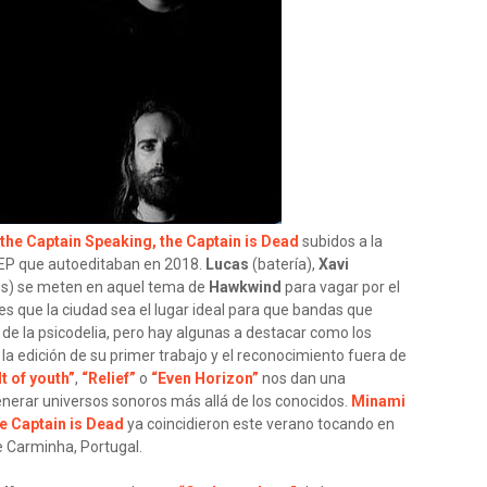
the Captain Speaking, the Captain is Dead
subidos a la
 EP que autoeditaban en 2018.
Lucas
(batería),
Xavi
es) se meten en aquel tema de
Hawkwind
para vagar por el
 es que la ciudad sea el lugar ideal para que bandas que
 o de la psicodelia, pero hay algunas a destacar como los
a edición de su primer trabajo y el reconocimiento fuera de
t of youth”
,
“Relief”
o
“Even Horizon”
nos dan una
enerar universos sonoros más allá de los conocidos.
Minami
e Captain is Dead
ya coincidieron este verano tocando en
 Carminha, Portugal.