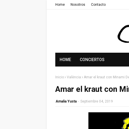
Home
Nosotros
Contacto
HOME
CONCIERTOS
Inicio
València
Amar el kraut con Minami De
Amar el kraut con Mi
Amalia Yusta
-
Septiembre 04, 2019