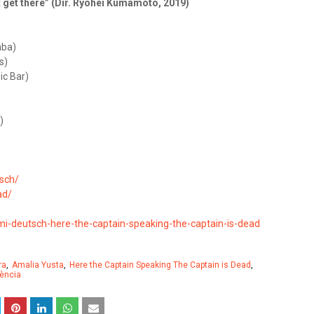
 get there” (Dir. Ryohei Kumamoto, 2019)
:
aba)
s)
ic Bar)
)
tsch/
ad/
i-deutsch-here-the-captain-speaking-the-captain-is-dead
ra
Amalia Yusta
Here the Captain Speaking The Captain is Dead
ència