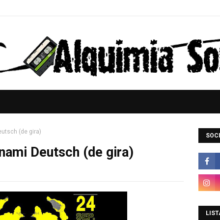
utsch (de gira)
SOCI
nami Deutsch (de gira)
LIST