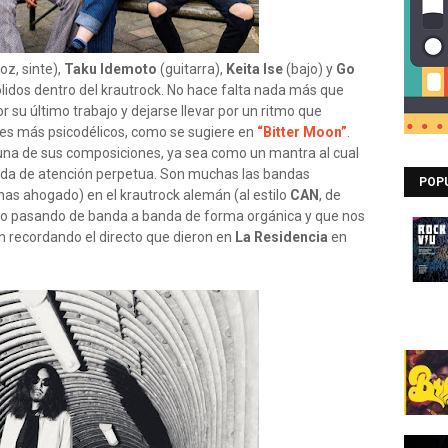
voz, sinte),
Taku Idemoto
(guitarra),
Keita Ise
(bajo) y
Go
ólidos dentro del krautrock. No hace falta nada más que
r su último trabajo y dejarse llevar por un ritmo que
es más psicodélicos, como se sugiere en
“Bitter Moon”
.
una de sus composiciones, ya sea como un mantra al cual
mada de atención perpetua. Son muchas las bandas
POP
as ahogado) en el krautrock alemán (al estilo
CAN
, de
ido pasando de banda a banda de forma orgánica y que nos
n recordando el directo que dieron en
La Residencia
en