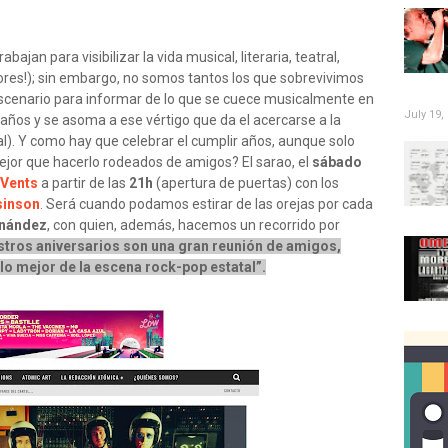
ajan para visibilizar la vida musical, literaria, teatral,
ores!); sin embargo, no somos tantos los que sobrevivimos
escenario para informar de lo que se cuece musicalmente en
July 19,
años y se asoma a ese vértigo que da el acercarse a la
l). Y como hay que celebrar el cumplir años, aunque solo
ejor que hacerlo rodeados de amigos? El sarao, el
sábado
 Vents
a partir de las
21h
(apertura de puertas) con los
sinson
. Será cuando podamos estirar de las orejas por cada
rnández
, con quien, además, hacemos un recorrido por
tros aniversarios son una gran reunión de amigos,
 lo mejor de la escena rock-pop estatal”.