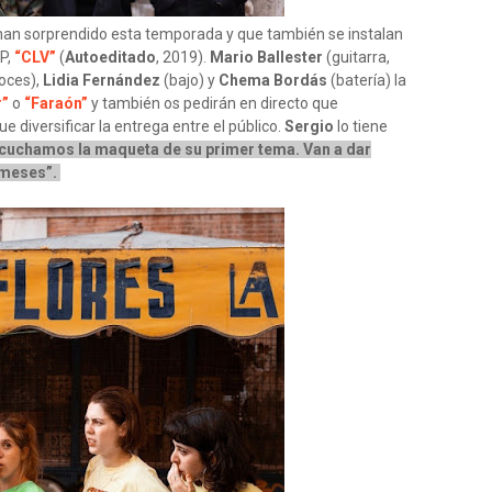
han sorprendido esta temporada y que también se instalan
EP,
“CLV”
(
Autoeditado
, 2019).
Mario Ballester
(guitarra,
voces),
Lidia Fernández
(bajo) y
Chema Bordás
(batería) la
r”
o
“Faraón”
y también os pedirán en directo que
 diversificar la entrega entre el público.
Sergio
lo tiene
escuchamos la maqueta de su primer tema. Van a dar
 meses”.