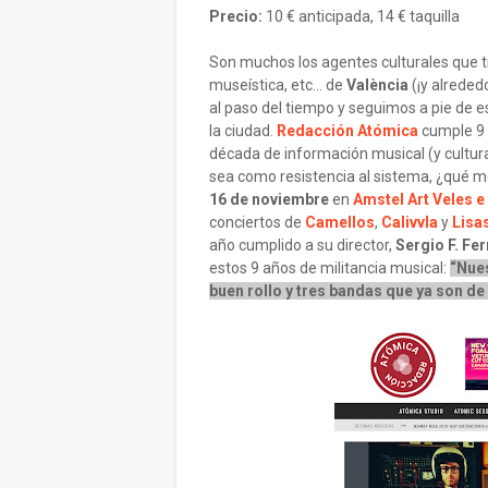
Precio:
10 € anticipada, 14 € taquilla
Son muchos los agentes culturales que trab
museística, etc… de
València
(¡y alreded
al paso del tiempo y seguimos a pie de 
la ciudad.
Redacción Atómica
cumple 9 
década de información musical (y cultura
sea como resistencia al sistema, ¿qué m
16 de noviembre
en
Amstel Art Veles e
conciertos de
Camellos
,
Calivvla
y
Lisa
año cumplido a su director,
Sergio F. Fe
estos 9 años de militancia musical:
“Nues
buen rollo y tres bandas que ya son de