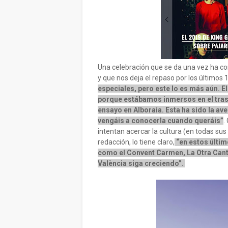
Una celebración que se da una vez ha c
y que nos deja el repaso por los últimos
especiales, pero este lo es más aún. 
porque estábamos inmersos en el trasl
ensayo en Alboraia. Esta ha sido la a
vengáis a conocerla cuando queráis”
.
intentan acercar la cultura (en todas sus 
redacción, lo tiene claro,
“en estos últi
como el Convent Carmen, La Otra Canti
València siga creciendo”.