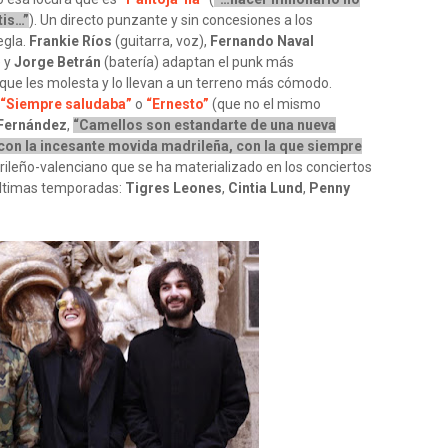
tis…”
). Un directo punzante y sin concesiones a los
egla.
Frankie Ríos
(guitarra, voz),
Fernando Naval
) y
Jorge Betrán
(batería) adaptan el punk más
o que les molesta y lo llevan a un terreno más cómodo.
“Siempre saludaba”
o
“Ernesto”
(que no el mismo
 Fernández
,
“Camellos son estandarte de una nueva
con la incesante movida madrileña, con la que siempre
ileño-valenciano que se ha materializado en los conciertos
 últimas temporadas:
Tigres Leones
,
Cintia Lund
,
Penny