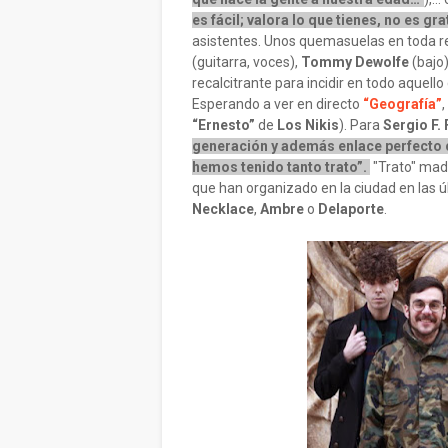
es fácil; valora lo que tienes, no es gra
asistentes. Unos quemasuelas en toda r
(guitarra, voces),
Tommy Dewolfe
(bajo
recalcitrante para incidir en todo aquell
Esperando a ver en directo
“Geografía”
,
“Ernesto”
de
Los Nikis
). Para
Sergio F.
generación y además enlace perfecto 
hemos tenido tanto trato”.
"Trato" madr
que han organizado en la ciudad en las
Necklace
,
Ambre
o
Delaporte
.