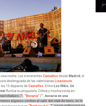
rá esa noche. Los irreverentes
Camellos
desde
Madrid
, el
scura deslenguada de las valencianas
Lisasinson
.
n los 15 disparos de
Camellos
. Entre
Los Nikis
,
Un
otal
fluctúa su propuesta. Crítica y mucha ironía en
 marichalazo…”
),
“Becaria”
(
“…becaria en una
mos algunos coches al salir del club de tenis, es lo
 o esa locura que es
“Pantoja-ha”
(
“…nacer millonario no