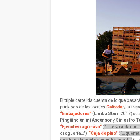
El triple cartel da cuenta de lo que pasa
punk pop de los locales
Calivvla
y la fre
“Embajadores”
(
Limbo Starr
, 2017) so
Pingüino en mi Ascensor
y
Siniestro T
“Ejecutivo agresivo”
(
“… te va a dar un
droguería…”
),
“Caja de pino”
(
“…quemare
que hace la gente a nuestra edad…”
),…