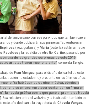
cartel del aniversario con ese punk-pop que tan bien cae en
bajando y donde publicarán sus primeras “adventures in
 Espinosa
(voz, guitarra) y
María
(batería) están a medio
es Rebeldes
y la rebeldía de otro tío,
Cariño
, pasando por
nson una de las grandes sorpresas de este 2019.
atro artistas tienen mucho talento”
, comenta
Sergio
.
rabajo de
Fran Mengual
para el diseño del cartel de este
la ilustración ha estado muy presente en los últimos años.
 mucho. Ya hablábamos de cine, música, cómics y
, por ello es un enorme placer contar con su firma en
o”, la novela gráfica con la que ganó el premio de Novela
”
. Esa relación entre el webzine y la ilustración también se
s este año dedican a la trayectoria de
Chavela Vargas.