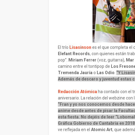
El trío
Lisasinson
es el que completa el 
Elefant Records
, con quienes están tra
pop”.
Miriam Ferrer
(voz, guitarra),
Mar
camino entre el tontipop de
Los Freson
Tremenda Jauría
o
Las Odio
.
“Y Lisasi
Además de descaro y juventud estas cu
Redacción Atómica
ha contado con el t
aniversario. La relación del webzine con 
“Fran y yo nos conocemos desde hace
anime desde antes de pisar la Facultad
esta fiesta. No dejéis de leer “Lobomal
Gráfica Gobierno de Cantabria en 2018
ve reflejada en el
Atomic Art
, que ademá