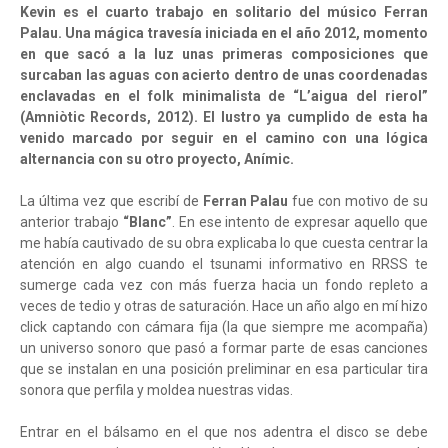
Kevin es el cuarto trabajo en solitario del músico Ferran
Palau. Una mágica travesía iniciada en el año 2012, momento
en que sacó a la luz unas primeras composiciones que
surcaban las aguas con acierto dentro de unas coordenadas
enclavadas en el folk minimalista de “L’aigua del rierol”
(Amniòtic Records, 2012). El lustro ya cumplido de esta ha
venido marcado por seguir en el camino con una lógica
alternancia con su otro proyecto, Anímic.
La última vez que escribí de
Ferran Palau
fue con motivo de su
anterior trabajo
“Blanc”
. En ese intento de expresar aquello que
me había cautivado de su obra explicaba lo que cuesta centrar la
atención en algo cuando el tsunami informativo en RRSS te
sumerge cada vez con más fuerza hacia un fondo repleto a
veces de tedio y otras de saturación. Hace un año algo en mí hizo
click captando con cámara fija (la que siempre me acompaña)
un universo sonoro que pasó a formar parte de esas canciones
que se instalan en una posición preliminar en esa particular tira
sonora que perfila y moldea nuestras vidas.
Entrar en el bálsamo en el que nos adentra el disco se debe