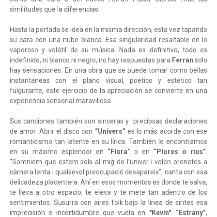
similitudes que la diferencias.
Hasta la portada se idea en la misma dirección, esta vez tapando
su cara con una nube blanca. Esa singularidad resaltable en lo
vaporoso y volátil de su música. Nada es definitivo, todo es
indefinido, ni blanco ni negro, no hay respuestas para
Ferran
solo
hay sensaciones. En una obra que se puede tomar como bellas
instantáneas con el plano visual, poético y estético tan
fulgurante, este ejercicio de la apreciación se convierte en una
experiencia sensorial maravillosa.
Sus canciones también son sinceras y preciosas declaraciones
de amor. Abrir el disco con
“Univers”
es lo más acorde con ese
romanticismo tan latente en su lírica. También lo encontramos
en su máximo esplendor en
“Flora”
o en
“Plores o rius”
.
“Somniem que estem sols al mig de l’univer i volen orenetes a
càmera lenta i qualsevol preocupació desapareix”, canta con esa
delicadeza placentera. Ahí en esos momentos es donde te salva,
te lleva a otro espacio, te eleva y te mete tan adentro de los
sentimientos. Susurra con aires folk bajo la línea de sintes esa
imprecisión e incertidumbre que vuela en
"Kevin"
.
“Estrany”
,