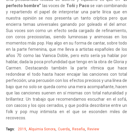
perfecto hombre”
las voces de
Toñi
y
Paco
se van combinando
y repartiendo el papel de interpretar una parte lírica que en
nuestra opinión se nos presenta un tanto críptica pero que
encierra temas universales ganando por goleado el del amor.
Sus voces son como un efecto seda cargado de refinamiento,
con coros preciosistas, siendo luminosas y animosas en los
momentos más pop. Hay algo en su forma de cantar, sobre todo
en la parte femenina, que me lleva a artistas españoles de los
años 70 como las Vainica Doble, pero esto sería ya hablar por
hablar, dada la poca profundidad que tengo en la obra de Gloria y
Carmen. Destacando también la parte rítmica que hace
redondear el todo hasta hacer encajar las canciones con total
perfección; una percusión con los efectos precisos y una línea de
bajo que no solo se queda como una mera acompañante, hacen
que las canciones suenen en sí mismas con total naturalidad y
brillantez. Un trabajo que recomendamos escuchar en el sofá,
con cascos y los ojos cerrados, y que podría describirse entre un
folk y pop muy intimista en el que se esconden miles de
recovecos.
Tags:
2019
Alquimia Sonora
Cuerda
Reseña
Review