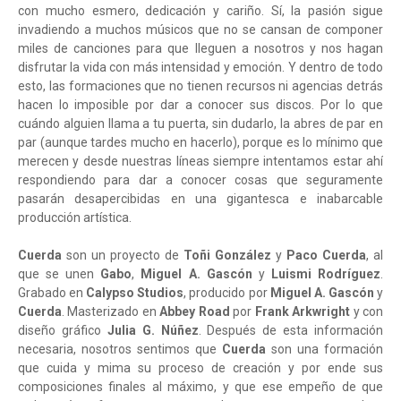
con mucho esmero, dedicación y cariño. Sí, la pasión sigue
invadiendo a muchos músicos que no se cansan de componer
miles de canciones para que lleguen a nosotros y nos hagan
disfrutar la vida con más intensidad y emoción. Y dentro de todo
esto, las formaciones que no tienen recursos ni agencias detrás
hacen lo imposible por dar a conocer sus discos. Por lo que
cuándo alguien llama a tu puerta, sin dudarlo, la abres de par en
par (aunque tardes mucho en hacerlo), porque es lo mínimo que
merecen y desde nuestras líneas siempre intentamos estar ahí
respondiendo para dar a conocer cosas que seguramente
pasarán desapercibidas en una gigantesca e inabarcable
producción artística.
Cuerda
son un proyecto de
Toñi González
y
Paco Cuerda
, al
que se unen
Gabo
,
Miguel A. Gascón
y
Luismi Rodríguez
.
Grabado en
Calypso Studios
, producido por
Miguel A. Gascón
y
Cuerda
. Masterizado en
Abbey Road
por
Frank Arkwright
y con
diseño gráfico
Julia G. Núñez
. Después de esta información
necesaria, nosotros sentimos que
Cuerda
son una formación
que cuida y mima su proceso de creación y por ende sus
composiciones finales al máximo, y que ese empeño de que