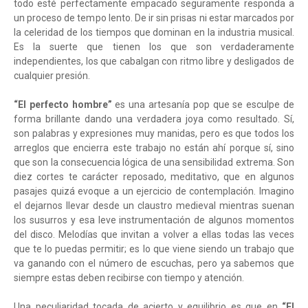
todo esté perfectamente empacado seguramente responda a
un proceso de tempo lento. De ir sin prisas ni estar marcados por
la celeridad de los tiempos que dominan en la industria musical.
Es la suerte que tienen los que son verdaderamente
independientes, los que cabalgan con ritmo libre y desligados de
cualquier presión.
“El perfecto hombre”
es una artesanía pop que se esculpe de
forma brillante dando una verdadera joya como resultado. Sí,
son palabras y expresiones muy manidas, pero es que todos los
arreglos que encierra este trabajo no están ahí porque sí, sino
que son la consecuencia lógica de una sensibilidad extrema. Son
diez cortes te carácter reposado, meditativo, que en algunos
pasajes quizá evoque a un ejercicio de contemplación. Imagino
el dejarnos llevar desde un claustro medieval mientras suenan
los susurros y esa leve instrumentación de algunos momentos
del disco. Melodías que invitan a volver a ellas todas las veces
que te lo puedas permitir; es lo que viene siendo un trabajo que
va ganando con el número de escuchas, pero ya sabemos que
siempre estas deben recibirse con tiempo y atención.
Una peculiaridad tocada de acierto y equilibrio es que en
“El