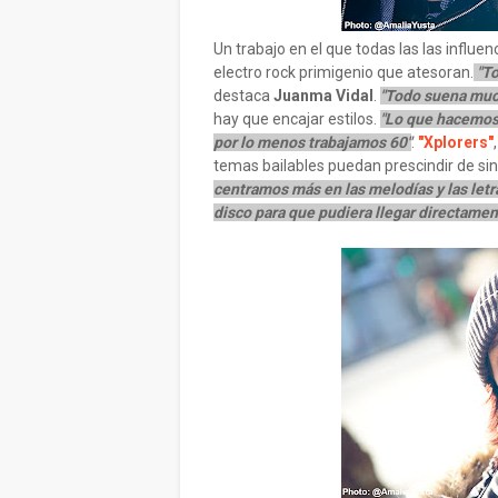
Un trabajo en el que todas las las influe
electro rock primigenio que atesoran.
"To
destaca
Juanma Vidal
.
"Todo suena much
hay que encajar estilos.
"Lo que hacemos 
por lo menos trabajamos 60"
.
"Xplorers"
temas bailables puedan prescindir de sin
centramos más en las melodías y las let
disco para que pudiera llegar directamen