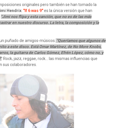
omposiciones originales pero también se han tomado la
imi Hendrix
.
"If 6 was 9"
es la única versión que han
.
"Jimi nos flipa y esta canción, que no es de las más
astrar en nuestro discurso. La letra, la composición y la
un puñado de amigos-músicos.
"Queríamos que algunos de
nito a este disco. Está Omar Martínez, de No More Knobs,
rros, la guitarra de Carlos Gómez, Efrén López, cómo no, y
"
. Rock, jazz, reggae, rock... las mismas influencias que
n sus colaboradores.