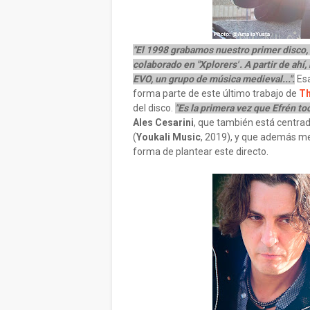
"El 1998 grabamos nuestro primer disco,
colaborado en "Xplorers"
. A partir de ah
EVO, un grupo de música medieval...".
Esa
forma parte de este último trabajo de
Th
del disco.
"Es la primera vez que Efrén toc
Ales Cesarini
, que también está centrad
(
Youkali Music
, 2019), y que además me
forma de plantear este directo.