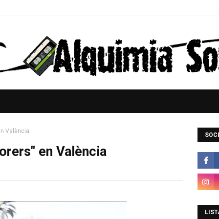
en València
SOCI
orers" en València
LIST