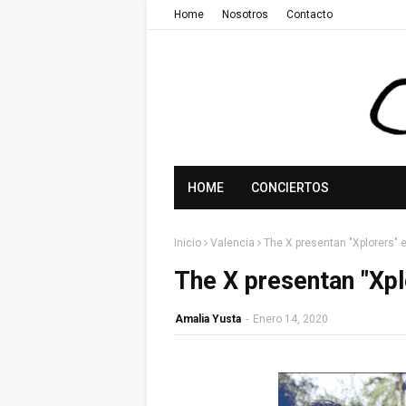
Home
Nosotros
Contacto
HOME
CONCIERTOS
Inicio
Valencia
The X presentan "Xplorers" 
The X presentan "Xpl
Amalia Yusta
-
Enero 14, 2020