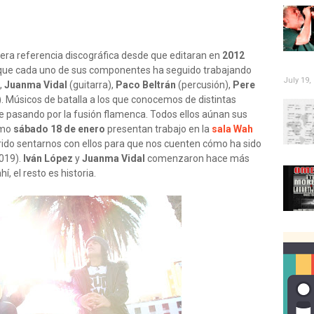
era referencia discográfica desde que editaran en
2012
s que cada uno de sus componentes ha seguido trabajando
July 19,
,
Juanma Vidal
(guitarra),
Paco Beltrán
(percusión),
Pere
). Músicos de batalla a los que conocemos de distintas
ae pasando por la fusión flamenca. Todos ellos aúnan sus
imo
sábado 18 de enero
presentan trabajo en la
sala Wah
rido sentarnos con ellos para que nos cuenten cómo ha sido
019).
Iván López
y
Juanma Vidal
comenzaron hace más
ahí, el resto es historia.