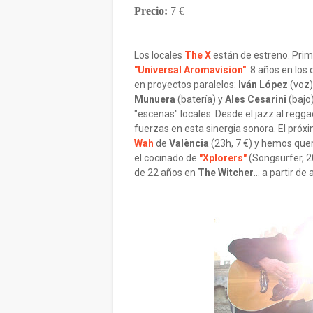
Precio:
7 €
Los locales
The X
están de estreno. Prim
"Universal Aromavision"
. 8 años en lo
en proyectos paralelos:
Iván López
(voz)
Munuera
(batería) y
Ales Cesarini
(bajo
"escenas" locales. Desde el jazz al regg
fuerzas en esta sinergia sonora. El próx
Wah
de
València
(23h, 7 €) y hemos que
el cocinado de
"Xplorers"
(Songsurfer, 2
de 22 años en
The Witcher
... a partir de 