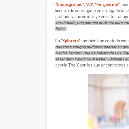
"Underground"
,
"All"
,
"Forgive me"
... c
licencia de sumergirse en en legado de
J
grabado y que se incluye en este trabajo
versionada, nos parecía perfecta para enc
lírica".
En
"Xplorers"
también han contado con 
nuestros amigos pudieran aportar su gra
Nacho Tamarit, que es bajista de Los Ziga
el tandem Payoh Soul Rebel y Missal Fall
destila The X son las que encontramos e