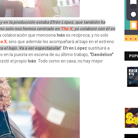
 y en la producción estaba Efrén López, que también ha
í, no solo nos hemos centrado en
The X
; yo colaboro con él en
 colaboración que menciona
Iván
es recíproca, y no solo
e X
, sino que además les acompañará al bajo en el estreno
a el bajo. Va a ser espectacular"
.
Efrén López
sustituirá a
o en la puesta en escena de su último trabajo,
"Dandelion"
POP
zcló el propio
Iván
. Todo como en casa; no hay mejor