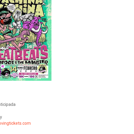
nticipada
ny
ingtickets.com