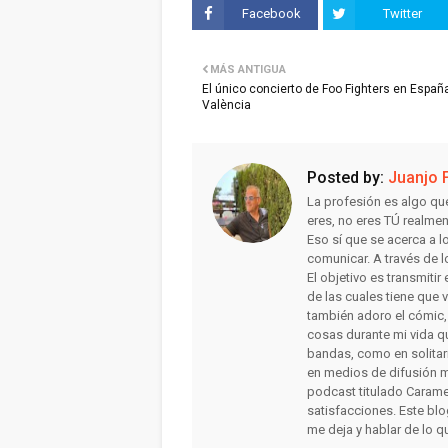
Facebook
Twitter
MÁS ANTIGUA
El único concierto de Foo Fighters en Españ
València
Posted by:
Juanjo 
La profesión es algo qu
eres, no eres TÚ realme
Eso sí que se acerca a 
comunicar. A través de l
El objetivo es transmiti
de las cuales tiene que 
también adoro el cómic, la
cosas durante mi vida qu
bandas, como en solitar
en medios de difusión m
podcast titulado Carame
satisfacciones. Este bl
me deja y hablar de lo