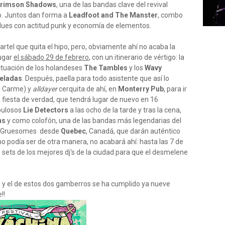
rimson Shadows
, una de las bandas clave del revival
do. Juntos dan forma a
Leadfoot and The Manster
, combo
lues con actitud punk y economía de elementos.
tel que quita el hipo, pero, obviamente ahí no acaba la
lugar
el sábado 29 de febrero
, con un itinerario de vértigo: la
ctuación de los holandeses
The Tambles
y los
Wavy
eladas
. Después, paella para todo asistente que así lo
l Carme) y
alldayer
cerquita de ahí, en
Monterry Pub
, para ir
 fiesta de verdad, que tendrá lugar de nuevo en 16
abulosos
Lie Detectors
a las ocho de la tarde y tras la cena,
ns
y como colofón, una de las bandas más legendarias del
es Gruesomes desde
Quebec
, Canadá, que darán auténtico
no podía ser de otra manera, no acabará ahí: hasta las 7 de
sets de los mejores dj's de la ciudad para que el desmelene
n y el de estos dos gamberros se ha cumplido ya nueve
!!