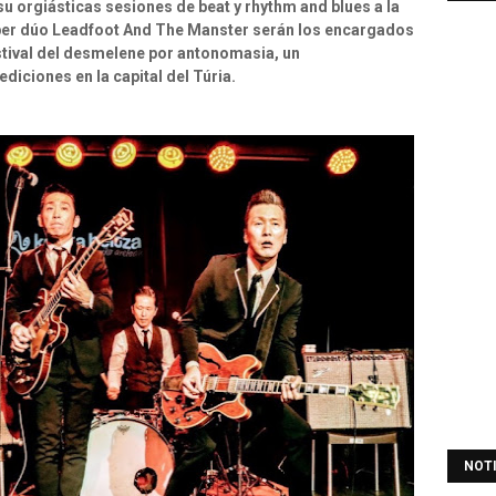
u orgiásticas sesiones de beat y rhythm and blues a la
uper dúo Leadfoot And The Manster serán los encargados
festival del desmelene por antonomasia, un
iciones en la capital del Túria.
NOT