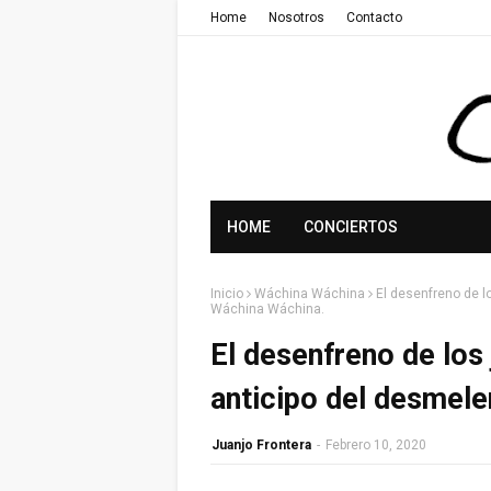
Home
Nosotros
Contacto
HOME
CONCIERTOS
Inicio
Wáchina Wáchina
El desenfreno de l
Wáchina Wáchina.
El desenfreno de los
anticipo del desmele
Juanjo Frontera
-
Febrero 10, 2020