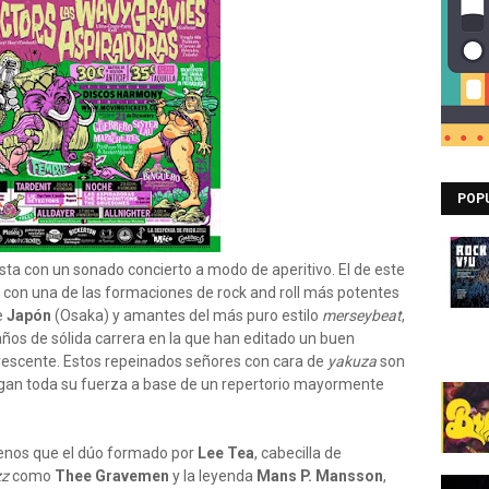
POP
sta con un sonado concierto a modo de aperitivo. El de este
con una de las formaciones de rock and roll más potentes
e
Japón
(Osaka) y amantes del más puro estilo
merseybeat
,
años de sólida carrera en la que han editado un buen
vescente. Estos repeinados señores con cara de
yakuza
son
iegan toda su fuerza a base de un repertorio mayormente
menos que el dúo formado por
Lee Tea
, cabecilla de
zz
como
Thee Gravemen
y la leyenda
Mans P. Mansson
,