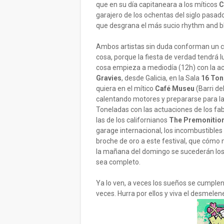
que en su día capitaneara a los míticos
C
garajero de los ochentas del siglo pasa
que desgrana el más sucio rhythm and b
Ambos artistas sin duda conforman un car
cosa, porque la fiesta de verdad tendrá 
cosa empieza a mediodía (12h) con la a
Gravies
, desde Galicia, en la Sala
16 Ton
quiera en el mítico
Café Museu
(Barri de
calentando motores y prepararse para la
Toneladas con las actuaciones de los f
las de los californianos
The Premonitio
garage internacional, los incombustibl
broche de oro a este festival, que cómo 
la mañana del domingo se sucederán los 
sea completo.
Ya lo ven, a veces los sueños se cumple
veces. Hurra por ellos y viva el desmelene