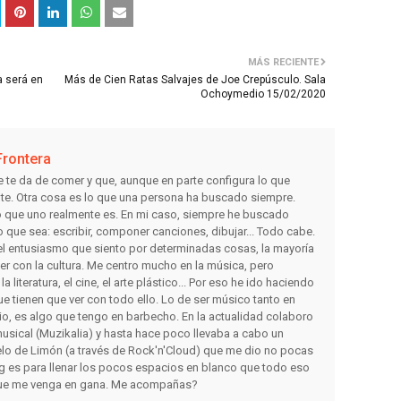
MÁS RECIENTE
a será en
Más de Cien Ratas Salvajes de Joe Crepúsculo. Sala
Ochoymedio 15/02/2020
Frontera
e te da de comer y que, aunque en parte configura lo que
nte. Otra cosa es lo que una persona ha buscado siempre.
lo que uno realmente es. En mi caso, siempre he buscado
o que sea: escribir, componer canciones, dibujar... Todo cabe.
r el entusiasmo que siento por determinadas cosas, la mayoría
ver con la cultura. Me centro mucho en la música, pero
 literatura, el cine, el arte plástico... Por eso he ido haciendo
e tienen que ver con todo ello. Lo de ser músico tanto en
io, es algo que tengo en barbecho. En la actualidad colaboro
usical (Muzikalia) y hasta hace poco llevaba a cabo un
lo de Limón (a través de Rock'n'Cloud) que me dio no pocas
og es para llenar los pocos espacios en blanco que todo eso
 que me venga en gana. Me acompañas?