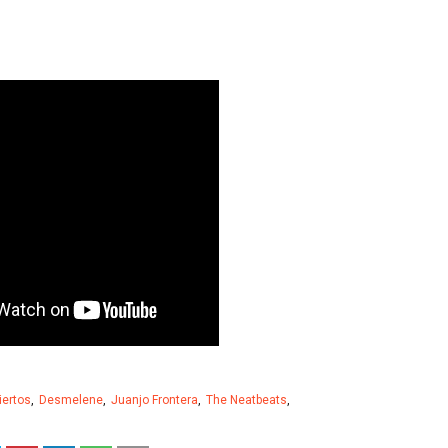
iertos
Desmelene
Juanjo Frontera
The Neatbeats