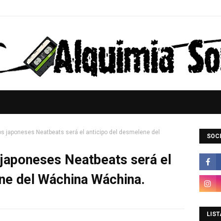
os japoneses Neatbeats será el anticipo del desmelene del
SOCI
 japoneses Neatbeats será el
ne del Wáchina Wáchina.
LIST