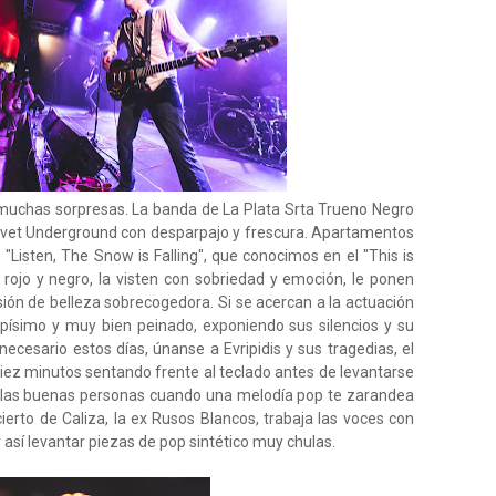
 muchas sorpresas. La banda de La Plata Srta Trueno Negro
lvet Underground con desparpajo y frescura. Apartamentos
Listen, The Snow is Falling", que conocimos en el "This is
 rojo y negro, la visten con sobriedad y emoción, le ponen
ón de belleza sobrecogedora. Si se acercan a la actuación
apísimo y muy bien peinado, exponiendo sus silencios y su
necesario estos días, únanse a Evripidis y sus tragedias, el
iez minutos sentando frente al teclado antes de levantarse
n las buenas personas cuando una melodía pop te zarandea
erto de Caliza, la ex Rusos Blancos, trabaja las voces con
así levantar piezas de pop sintético muy chulas.