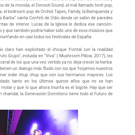
de la movida, el Donosti Sound, el mal llamado tonti pop,
ta, el bedroom pop de Orchid Tapes, Family, la Bienquerida y
ta Barba" canta Confeti de Odio desde un salón de paredes
as de interior. Lucas de la Iglesia le dedica ese canción-
o y que también podría haber sido uno de esos músicos que
riunfando en casi todos los festivales de España.
claro han explicitado el choque frontal con la realidad
uto Grupo", incluida en "Viva" ( Mushroom Pillow, 2017), los
ral de los que una vez vertido ya no deja crecer la hierba.
tienen un dialogo más fluido con los que forjamos nuestros
primer indie chup chup que con sus hermanos mayores. Los
dado tanto en los últimos quince años que no se han
molar y que lo que ahora triunfa es el bigote. Hay que ser
 chandal; la Generación Dormitorio tiene todo el Futuro de