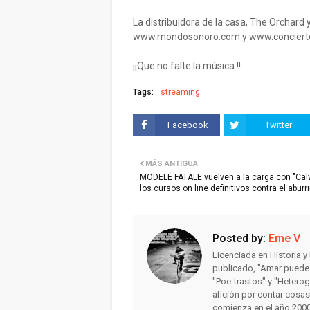
La distribuidora de la casa, The Orchard
www.mondosonoro.com y www.conciertos
¡¡Que no falte la música !!
Tags:
streaming
Facebook
Twitter
MÁS ANTIGUA
MODELÉ FATALE vuelven a la carga con "Cal
los cursos on line definitivos contra el aburr
Posted by:
Eme V
Licenciada en Historia 
publicado, "Amar puede 
"Poe-trastos" y "Heterog
afición por contar cosa
comienza en el año 2000 