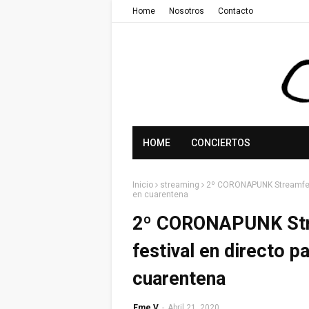
Home
Nosotros
Contacto
HOME
CONCIERTOS
Inicio
streaming
2º CORONAPUNK Streamfest, 
en cuarentena
2º CORONAPUNK Strea
festival en directo p
cuarentena
Eme V
-
Abril 21, 2020