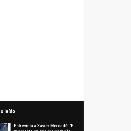
s leído
Entrevista a Xavier Mercadé: "El