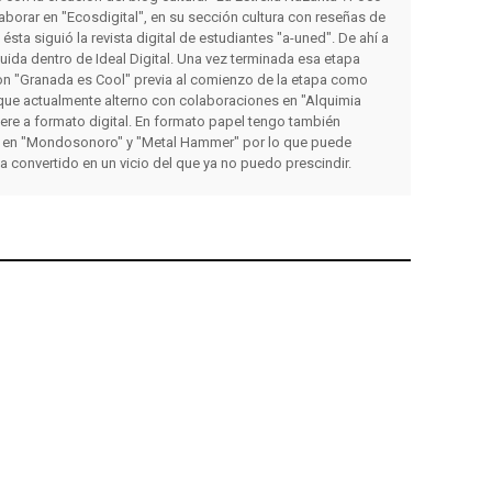
orar en "Ecosdigital", en su sección cultura con reseñas de
a ésta siguió la revista digital de estudiantes "a-uned". De ahí a
luida dentro de Ideal Digital. Una vez terminada esa etapa
on "Granada es Cool" previa al comienzo de la etapa como
que actualmente alterno con colaboraciones en "Alquimia
iere a formato digital. En formato papel tengo también
 en "Mondosonoro" y "Metal Hammer" por lo que puede
ha convertido en un vicio del que ya no puedo prescindir.