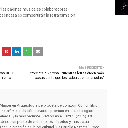
 y las páginas musicales colaboradoras
encasa.es compartirán la retransmisión
MÁS RECIENTE
vas CCC"
Entrevista a Verona: "Nuestras letras dicen más
imiento.
cosas por lo que les rodea que por sí solas"
y Master en Arqueología pero poeta de corazón. Con un libro
matar" y la inclusión de varios poemas en las antologías
éneos" y la más reciente "Versos en el Jardín" (2015). Mi
s desde un punto de vista menos histórico y más actual
con la creación del blog cultural "La Estrella Nazarita". Poco