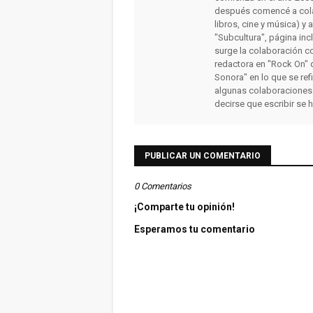
después comencé a colab
libros, cine y música) y 
"Subcultura", página inc
surge la colaboración c
redactora en "Rock On" 
Sonora" en lo que se ref
algunas colaboraciones
decirse que escribir se 
PUBLICAR UN COMENTARIO
0 Comentarios
¡Comparte tu opinión!
Esperamos tu comentario