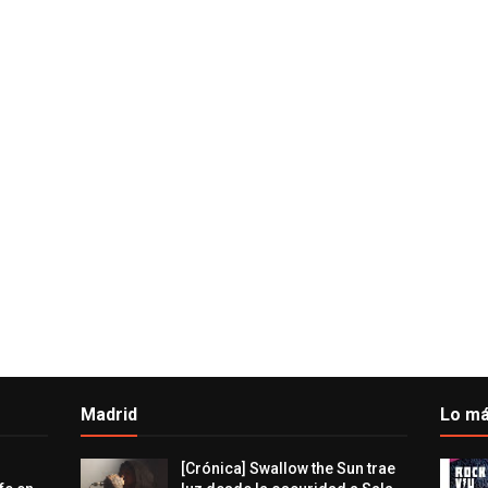
Madrid
Lo má
[Crónica] Swallow the Sun trae