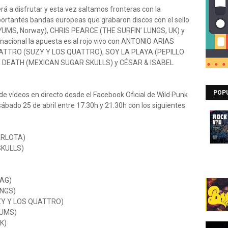
rá a disfrutar y esta vez saltamos fronteras con la
mportantes bandas europeas que grabaron discos con el sello
YUMS, Norway), CHRIS PEARCE (THE SURFIN’ LUNGS, UK) y
acional la apuesta es al rojo vivo con ANTONIO ARIAS
UATTRO (SUZY Y LOS QUATTRO), SOY LA PLAYA (PEPILLO
DY DEATH (MEXICAN SUGAR SKULLS) y CÉSAR & ISABEL
POP
s de vídeos en directo desde el Facebook Oficial de Wild Punk
 sábado 25 de abril entre 17.30h y 21.30h con los siguientes
ARLOTA)
SKULLS)
BAG)
UNGS)
ZY Y LOS QUATTRO)
YUMS)
K)