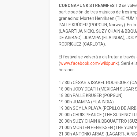
CORONAPUNK STREAMFEST 2
se volve
participación de tres músicos de tres i
granadino: Morten Henriksen (THE YUM 
PALLE KRÜGER (POPGUN, Norway). En lo n
(LAGARTIJA NICK), SUZY CHAIN & BBQ
DE AIRBAG), JUAMPA (FILA INDIA), JO
RODRIGUEZ (CARLOTA).
El festival se volverá a disfrutar a travé
(
www.facebook.com/wildpunk
). Será el
horarios:
17.30h CÉSAR & ISABEL RODRIGUEZ (C
18.00h JODY DEATH (MEXICAN SUGAR 
18.30h PALLE KRÜGER (POPGUN)
19.00h JUAMPA (FILA INDIA)
19.30h SOY LA PLAYA (PEPILLO DE AIR
20.00h CHRIS PEARCE (THE SURFING’ L
20.30h SUZY CHAIN & BBQUATTRO (SU
21.00h MORTEN HENRIKSEN (THE YUM 
21.30h ANTONIO ARIAS (LAGARTIJA NIC