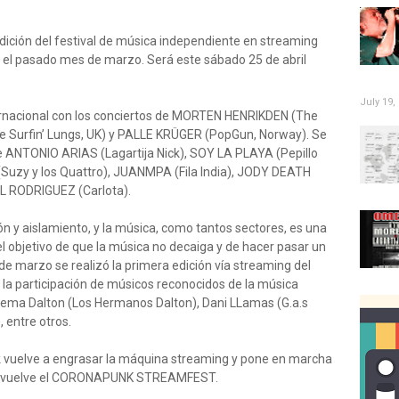
ición del festival de música independiente en streaming
e el pasado mes de marzo. Será este sábado 25 de abril
July 19,
ternacional con los conciertos de MORTEN HENRIKDEN (The
Surfin’ Lungs, UK) y PALLE KRÜGER (PopGun, Norway). Se
de ANTONIO ARIAS (Lagartija Nick), SOY LA PLAYA (Pepillo
uzy y los Quattro), JUANMPA (Fila India), JODY DEATH
L RODRIGUEZ (Carlota).
ón y aislamiento, y la música, como tantos sectores, es una
el objetivo de que la música no decaiga y de hacer pasar un
e marzo se realizó la primera edición vía streaming del
participación de músicos reconocidos de la música
ema Dalton (Los Hermanos Dalton), Dani LLamas (G.a.s
 entre otros.
nk vuelve a engrasar la máquina streaming y pone en marcha
val, vuelve el CORONAPUNK STREAMFEST.