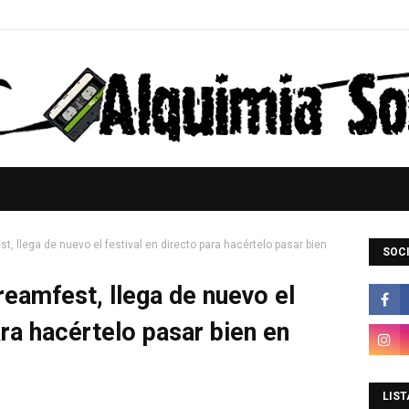
llega de nuevo el festival en directo para hacértelo pasar bien
SOCI
mfest, llega de nuevo el
ara hacértelo pasar bien en
LIST