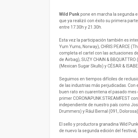
Wild Punk
pone en marcha la segunda ed
que ya realizó con éxito su primera part
entre 17.30h y 21.30h.
Esta vez la participación también es in
Yum Yums, Norway), CHRIS PEARCE (The 
completa el cartel con las actuaciones 
de Airbag), SUZY CHAIN & BBQUATTRO (S
(Mexican Sugar Skulls) y CÉSAR & ISABE
Seguimos en tiempos difíciles de reclusi
de las industrias más perjudicadas. Con 
buen rato en cuarentena el pasado mes d
primer CORONAPUNK STREAMFEST con la 
independiente de nuestro país como Jos
Drummers) y Rául Bernal (091, Dolorosa),
El sello y productora granadina Wild Pu
de nuevo la segunda edición del festi