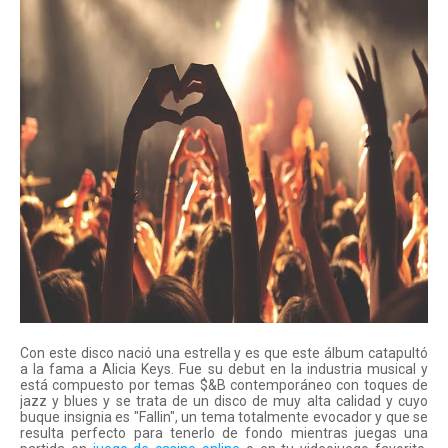
Con este disco nació una estrella y es que este álbum catapultó 
a la fama a Alicia Keys. Fue su debut en la industria musical y 
está compuesto por temas $&B contemporáneo con toques de 
jazz y blues y se trata de un disco de muy alta calidad y cuyo 
buque insignia es "Fallin", un tema totalmente evocador y que se 
resulta perfecto para tenerlo de fondo mientras juegas una 