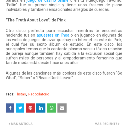
partida en 
juego de casino online
 o en tu videojuego favorito. 
"Fallin" fue su primer single y tiene unos fraseos de piano 
inolvidables y también sensacionales arreglos de cuerdas.
"The Truth About Love", de Pink
Otro disco perfecta para escuchar mientras te encuentras 
haciendo tus en 
apuestas en línea
 o en jugando en algunas de 
las webs de juegos de azar que hay en Internet es este de Pink, 
el cual fue su sexto álbum de estudio. En este disco, los 
principales temas que la cantante plasma son su tóxica relación 
de pareja aunque también hay cabida a la exclusión social que 
sufren miles de personas y al empoderamiento femenino que 
tan de moda está desde hace unos años.
Algunas de las canciones más icónicas de este disco fueron "So 
What", "Sober" o "Please Don't Leave".
Tags:
listas
Recopilatorio
MÁS ANTIGUA
MÁS RECIENTE