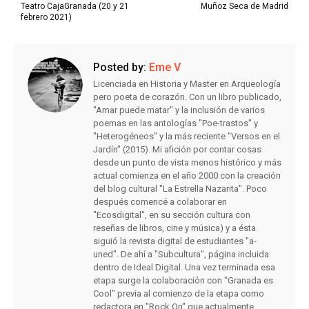
Teatro CajaGranada (20 y 21
Muñoz Seca de Madrid
febrero 2021)
Posted by:
Eme V
Licenciada en Historia y Master en Arqueología
pero poeta de corazón. Con un libro publicado,
"Amar puede matar" y la inclusión de varios
poemas en las antologías "Poe-trastos" y
"Heterogéneos" y la más reciente "Versos en el
Jardín" (2015). Mi afición por contar cosas
desde un punto de vista menos histórico y más
actual comienza en el año 2000 con la creación
del blog cultural "La Estrella Nazarita". Poco
después comencé a colaborar en
"Ecosdigital", en su sección cultura con
reseñas de libros, cine y música) y a ésta
siguió la revista digital de estudiantes "a-
uned". De ahí a "Subcultura", página incluida
dentro de Ideal Digital. Una vez terminada esa
etapa surge la colaboración con "Granada es
Cool" previa al comienzo de la etapa como
redactora en "Rock On" que actualmente