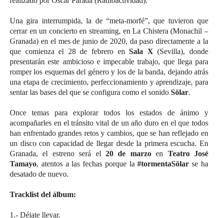
realizado por Óscar Parada (Radioactividad).
Una gira interrumpida, la de “meta-morfé”, que tuvieron que
cerrar en un concierto en streaming, en La Chistera (Monachil –
Granada) en el mes de junio de 2020, da paso directamente a la
que comienza el 28 de febrero en
Sala X
(Sevilla), donde
presentarán este ambicioso e impecable trabajo, que llega para
romper los esquemas del género y los de la banda, dejando atrás
una etapa de crecimiento, perfeccionamiento y aprendizaje, para
sentar las bases del que se configura como el sonido
Sölar
.
Once temas para explorar todos los estados de ánimo y
acompañarles en el tránsito vital de un año duro en el que todos
han enfrentado grandes retos y cambios, que se han reflejado en
un disco con capacidad de llegar desde la primera escucha. En
Granada, el estreno será el
20 de marzo
en
Teatro José
Tamayo
, atentos a las fechas porque la
#tormentaSölar
se ha
desatado de nuevo.
Tracklist del álbum:
1.- Déjate llevar.