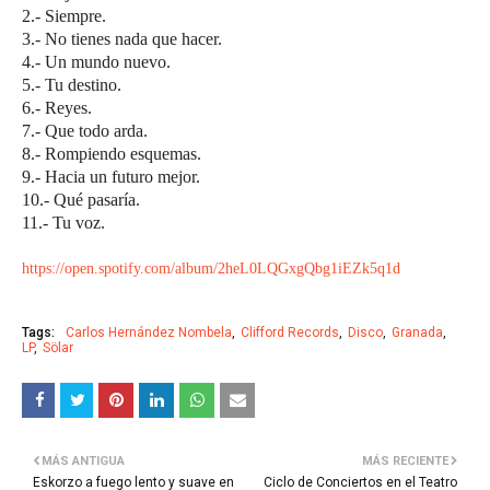
2.- Siempre.
3.- No tienes nada que hacer.
4.- Un mundo nuevo.
5.- Tu destino.
6.- Reyes.
7.- Que todo arda.
8.- Rompiendo esquemas.
9.- Hacia un futuro mejor.
10.- Qué pasaría.
11.- Tu voz.
https://open.spotify.com/album/2heL0LQGxgQbg1iEZk5q1d
Tags:
Carlos Hernández Nombela
Clifford Records
Disco
Granada
LP
Sölar
MÁS ANTIGUA
MÁS RECIENTE
Eskorzo a fuego lento y suave en
Ciclo de Conciertos en el Teatro