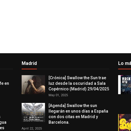
Madrid
Lo má
[Crónica] Swallow the Sun trae
fe en
luz desde la oscuridad a Sala
Copérnico (Madrid) 29/04/2025
May 01, 2025
[Agenda] Swallow the sun
llegarán en unos días a España
s
con dos citas en Madrid y
agua
Barcelona.
res
April 22, 2025