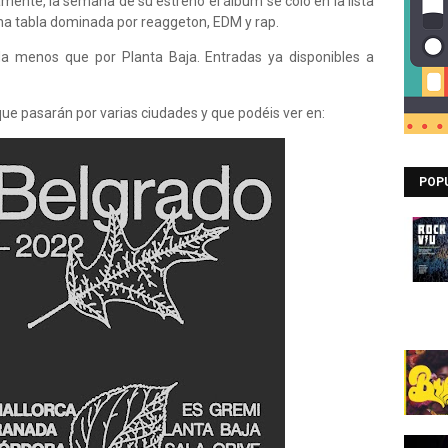
mente, la semana de su estreno el álbum se coló en la lista
na tabla dominada por reaggeton, EDM y rap.
da menos que por Planta Baja. Entradas ya disponibles a
 que pasarán por varias ciudades y que podéis ver en:
POP