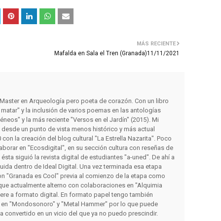
MÁS RECIENTE
Mafalda en Sala el Tren (Granada)11/11/2021
y Master en Arqueología pero poeta de corazón. Con un libro
matar" y la inclusión de varios poemas en las antologías
éneos" y la más reciente "Versos en el Jardín" (2015). Mi
s desde un punto de vista menos histórico y más actual
con la creación del blog cultural "La Estrella Nazarita". Poco
orar en "Ecosdigital", en su sección cultura con reseñas de
a ésta siguió la revista digital de estudiantes "a-uned". De ahí a
luida dentro de Ideal Digital. Una vez terminada esa etapa
on "Granada es Cool" previa al comienzo de la etapa como
que actualmente alterno con colaboraciones en "Alquimia
iere a formato digital. En formato papel tengo también
 en "Mondosonoro" y "Metal Hammer" por lo que puede
ha convertido en un vicio del que ya no puedo prescindir.