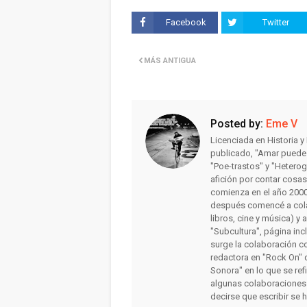
Facebook
Twitter
MÁS ANTIGUA
Posted by:
Eme V
Licenciada en Historia 
publicado, "Amar puede 
"Poe-trastos" y "Heterog
afición por contar cosa
comienza en el año 2000 
después comencé a colab
libros, cine y música) y 
"Subcultura", página inc
surge la colaboración c
redactora en "Rock On" 
Sonora" en lo que se ref
algunas colaboraciones
decirse que escribir se 