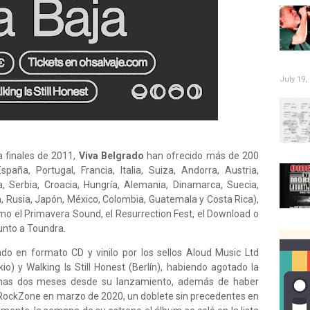
July 19,
 finales de 2011,
Viva Belgrado
han ofrecido más de 200
paña, Portugal, Francia, Italia, Suiza, Andorra, Austria,
a, Serbia, Croacia, Hungría, Alemania, Dinamarca, Suecia,
ia, Rusia, Japón, México, Colombia, Guatemala y Costa Rica),
mo el Primavera Sound, el Resurrection Fest, el Download o
junto a Toundra.
tado en formato CD y vinilo por los sellos Aloud Music Ltd
io) y Walking Is Still Honest (Berlín), habiendo agotado la
enas dos meses desde su lanzamiento, además de haber
RockZone en marzo de 2020, un doblete sin precedentes en