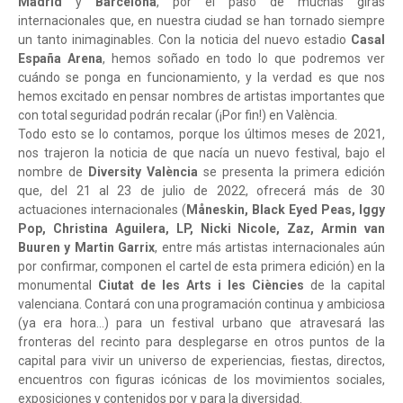
Madrid
y
Barcelona
, por el paso de muchas giras
internacionales que, en nuestra ciudad se han tornado siempre
un tanto inimaginables. Con la noticia del nuevo estadio
Casal
España Arena
, hemos soñado en todo lo que podremos ver
cuándo se ponga en funcionamiento, y la verdad es que nos
hemos excitado en pensar nombres de artistas importantes que
con total seguridad podrán recalar (¡Por fin!) en València.
Todo esto se lo contamos, porque los últimos meses de 2021,
nos trajeron la noticia de que nacía un nuevo festival, bajo el
nombre de
Diversity València
se presenta la primera edición
que, del 21 al 23 de julio de 2022, ofrecerá más de 30
actuaciones internacionales (
Måneskin, Black Eyed Peas, Iggy
Pop, Christina Aguilera, LP, Nicki Nicole, Zaz, Armin van
Buuren y Martin Garrix
, entre más artistas internacionales aún
por confirmar, componen el cartel de esta primera edición) en la
monumental
Ciutat de les Arts i les Ciències
de la capital
valenciana. Contará con una programación continua y ambiciosa
(ya era hora…) para un festival urbano que atravesará las
fronteras del recinto para desplegarse en otros puntos de la
capital para vivir un universo de experiencias, fiestas, directos,
encuentros con figuras icónicas de los movimientos sociales,
exposiciones y contenidos por y para la diversidad.