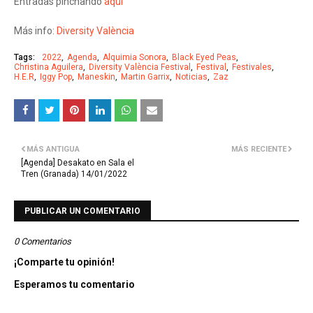
Entradas pinchando
aquí
Más info:
Diversity València
Tags:
2022
Agenda
Alquimia Sonora
Black Eyed Peas
Christina Aguilera
Diversity València Festival
Festival
Festivales
H.E.R
Iggy Pop
Maneskin
Martin Garrix
Noticias
Zaz
MÁS ANTIGUA
MÁS RECIENTE
[Agenda] Desakato en Sala el
Tren (Granada) 14/01/2022
PUBLICAR UN COMENTARIO
0 Comentarios
¡Comparte tu opinión!
Esperamos tu comentario