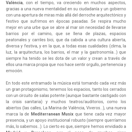
València
, con el tiempo, va creciendo en muchos aspectos,
gracias a una nueva mentalidad en su ciudadanía y un gobierno
con una apertura de miras más allá del derroche arquitectónico y
festivo que sufrimos en épocas pasadas. Se respira mucho
mejor en una urbe que se abre al mar sin necesidad de llevarse
barrios por el camino, que se llena de plazas, espacios
peatonales y carriles bici, que da cabida a una cultura abierta,
diversa y festiva, y en la que, a todas esas cualidades (clima, la
luz, la arquitectura, los barrios, el mar y la gastronomía…) que
siempre ha tenido se les dota de un valor y crean a través de
ellos una marca propia que nos hace sentir orgullo, pertenencia y
emoción.
En todo este entramado la música está tomando cada vez más
un gran protagonismo; tenemos los espacios, tanto los cerrados
con un circuito de salas potente (aunque bastante castigado con
la crisis sanitaria) y muchos teatros/auditorios, como los
abiertos (las calles, La Marina de València, Viveros…), una nueva
marca la de
Mediterranean Musix
que tiene cada vez mayor
presencia, y un apoyo institucional robusto (siempre querríamos
más, lo sabemos…). Lo cierto es que, siempre hemos envidiado a