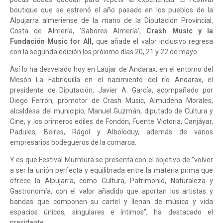
boutique que se estrenó el año pasado en los pueblos de la
Alpujarra almeriense de la mano de la Diputación Provincial,
Costa de Almería, ‘Sabores Almería’,
Crash Music y la
Fundación Music for All,
que añade el valor inclusivo regresa
con la segunda edición los próximo días 20, 21 y 22 de mayo.
Así lo ha desvelado hoy en Laujar de Andarax, en el entorno del
Mesón La Fabriquilla en el nacimiento del río Andarax, el
presidente de Diputación, Javier A. García, acompañado por
Diego Ferrón, promotor de Crash Music, Almudena Morales,
alcaldesa del municipio, Manuel Guzmán, diputado de Cultura y
Cine, y los primeros ediles de Fondón, Fuente Victoria, Canjáyar,
Padules, Beires, Rágol y Alboloduy, además de varios
empresarios bodegueros de la comarca.
Y es que Festival Murmura se presenta con el objetivo de “volver
a ser la unión perfecta y equilibrada entre la materia prima que
ofrece la Alpujarra, como Cultura, Patrimonio, Naturaleza y
Gastronomía, con el valor añadido que aportan los artistas y
bandas que componen su cartel y llenan de música y vida
espacios únicos, singulares e íntimos”, ha destacado el
presidente.