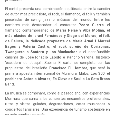
El cartel presenta una combinación equilibrada entre la canción
de autor más preciosista, el rock, el flamenco, el folk y también
pinceladas de swing, jazz o músicas del mundo. Entre los
nombres más destacados: el cantautor
Pedro Guerra
, el
flamenco contemporáneo de
María Peláe y Alba Molina, el
más clásico de Israel Fernández y Diego del Morao, el folk
de Baiuca, la delicada propuesta de María Arnal i Marcel
Bagés y Valeria Castro, el rock sureño de Corizonas,
Twanguero o Santero y Los Muchachos
o el inconfundible
carisma de
José Ignacio Lapido o Pancho Varona,
histórico
‘escudero’ de Joaquín Sabina. El cartel se completa con las
propuestas del brasileño
Francisco El Hombre
, que será la
primera apuesta internacional de Murmura,
Mäbu, Los 300, el
pechinero Antonio Álvarez, En Clave de Soul o La Gata Brass
Band.
La música se combinará, como el pasado año, con experiencias
Murmura que suma a los conciertos encuentros profesionales,
rutas y visitas guiadas, degustaciones, catas musicadas o
conciertos familiares. Una experiencia de turismo sostenible en
su más amplia expresión.