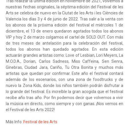
Tras realizar la última edición en noviembre de 2021, volvemos a
nuestras fechas originales, la séptima edición del Festival de les
Arts se celebra de nuevo en la Ciutat de les Arts i les Ciències de
Valencia los días 3 y 4 de junio de 2022. Tras salir a la venta con
los abonos de la próxima edición del festival el miércoles 1 de
diciembre, el 13 de enero quedaron agotados todos los abonos
VIP y hoy 2 de marzo colgamos el cartel de SOLD OUT. Con más
de tres meses de antelación para la celebración del festival,
todos los abonos han quedado agotados. En esta edición
actuarán grandes artistas como: Love of Lesbian, Lori Meyers, La
M.O.D.A., Dorian, Carlos Sadness, Miss Caffeina, Sen Senra,
Ginebras, Ciudad Jara, Cariño, Tu Otra Bonita y muchos más
artistas que quedan por confirmar. Este año el festival contará
además de los escenarios, con una zona de foodtrucks y de
nuevo la Zona Kids, donde los niños también podrán disfrutar a
lo grande del festival. Es increíble la gran acogida que el festival
recibe año tras año. Por fin podemos decir que volvemos a vivir
la música en directo, como siempre y con ganas. ¡Nos vemos en
el Festival de les Arts 2022!
Más Info:
Festival de les Arts