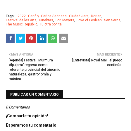
Tags:
2022
Cariño
Carlos Sadness
Ciudad Jara
Dorian
Festival de les arts
Ginebras
Lori Meyers
Love of Lesbian
Sen Serna
The Music Republic
Tu otra bonita
MÁS ANTIGUA
MÁS RECIENTE
[Agenda] Festival ‘Murmura
[Entrevista] Royal Mail: el juego
Alpujarra’ regresa como
continúa.
referente provincial del trinomio
naturaleza, gastronomía y
música.
PUBLICAR UN COMENTARIO
0 Comentarios
¡Comparte tu opinión!
Esperamos tu comentario