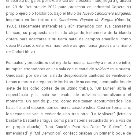
el septeto burgalés por excelencia de la escena indie, llega a granada
un 29 de Octubre de 2022 para presentar en Industrial Copera su
propio ejercicio folclórico, bajo el título de
Nuevo Cancionero Burgalés
,
inspirado en los textos del
Cancionero Popular de Burgos
(Olmeda,
1903). Físicamente inalterables y aún ataviados con sus camisetas
blancas, su propuesta se ha ido alejando lentamente de la irlanda
obrera para acercarse a su tierra natal de campos amarillos, como
decía Machado, esta vez mas rockeros que nunca gracias a la mano
de Gorka Urbizu.
Puntuales y precedidos del rey de la música
country
a modo de intro,
irrumpían atronadores en una sala con el cartel de
sold out
en la puerta.
Quedaban por delante la nada despreciable cantidad de veinticinco
temas a modo de repaso de los hitos de su carrera, acompañados de
siete de los ocho cortes de su último trabajo. “Un Lunes” abría el
espectáculo y la sala se llenaba de móviles inmortalizando el
momento. Un sonido pulcro, como nos tienen acostumbrados, los
hacía llenar el espacio con su fuerza característica. Casi sin tomar aire,
los temas se van sucediendo uno tras otro: “La Molinera” (letra lo
bastante bastante antigua como para haberla escuchado en la voz de
mi propia abuela), “Una Canción Para No Decir Te Quiero”, “La
Inmensidad” y “Mil Demonios” confeccionaban un primer bloque de