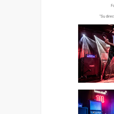
F
"Su direc