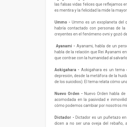
las falsas vidas felices que reflejamos e
es mentira y la felicidad la mide la mayo
Ummo -
Ummo es un exoplaneta del qu
habría contactado con personas de la 
creyentes en el fenómeno ovni y gozó de
Ayanami -
Ayanami, habla de un perso
habla de la relación que Rei Ayanami ent
que contrae con la humanidad al salvarl
Aokigahara -
Aokigahara es un tema q
depresión, desde la metáfora de la hui
de los suicidios). El tema relata cómo un
Nuevo Orden -
Nuevo Orden habla de sa
acomodada en la pasividad e inmovili
cómo podemos cambiar por nosotros mism
Dictador -
Dictador es un puñetazo en 
dicen a no ser una oveja del rebaño, a