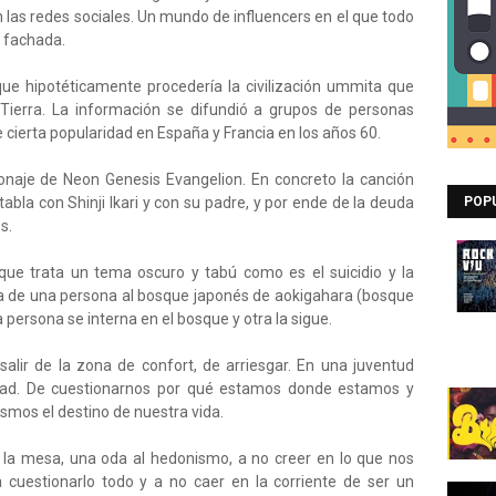
n las redes sociales. Un mundo de influencers en el que todo
r fachada.
e hipotéticamente procedería la civilización ummita que
Tierra. La información se difundió a grupos de personas
 cierta popularidad en España y Francia en los años 60.
naje de Neon Genesis Evangelion. En concreto la canción
abla con Shinji Ikari y con su padre, y por ende de la deuda
POP
os.
ue trata un tema oscuro y tabú como es el suicidio y la
da de una persona al bosque japonés de aokigahara (bosque
a persona se interna en el bosque y otra la sigue.
lir de la zona de confort, de arriesgar. En una juventud
dad. De cuestionarnos por qué estamos donde estamos y
os el destino de nuestra vida.
la mesa, una oda al hedonismo, a no creer en lo que nos
 cuestionarlo todo y a no caer en la corriente de ser un