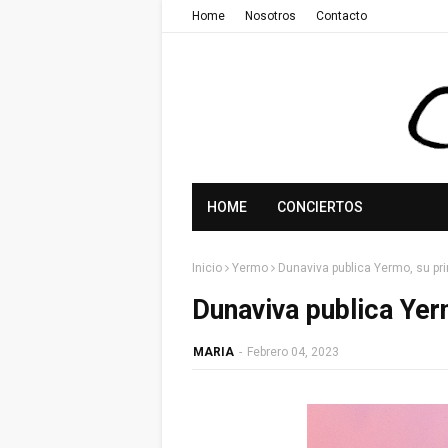
Home
Nosotros
Contacto
HOME
CONCIERTOS
Inicio
Yermo
Dunaviva publica Yermo, su pr
Dunaviva publica Yer
MARIA
-
Febrero 04, 2023