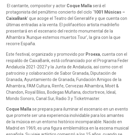
El cantante, compositor y actor
Coque Malla
será el
protagonista del penúltimo concierto del ciclo ‘
1001 Músicas –
CaixaBank
’ que acoge el Teatro del Generalife y que cuenta con
últimas entradas a la venta. El polifacético artista madrileño
presentará en el escenario del recinto monumental de la
Alhambra ‘Aunque estemos muertos Tour’, la gira con la que
recorre España.
Este festival, organizado y promovido por
Proexa
, cuenta con el
respaldo de CaixaBank, está cofinanciado por el Programa Feder
Andalucía 2021-2027 y la Junta de Andalucía, así como con el
patrocinio y colaboración de Sabor Granada, Diputación de
Granada, Ayuntamiento de Granada, Fundación Amigos de la
Alhambra, FAM Cultura, Renfe, Cervezas Alhambra, Moët &
Chandon, Royal Bliss, Bodegas Muñana, doctortrece, Ideal,
Mondo Sonoro, Canal Sur, Radio 3 y Ticketmaster.
Coque Malla
se prepara para iluminar el escenario en un evento
que promete ser una experiencia inolvidable para los amantes
de la música en un entorno histórico incomparable. Nacido en
Madrid en 1969, es una figura emblemática en la escena musical
española. Su viaje artístico comenzó a los 15 años, cuando se