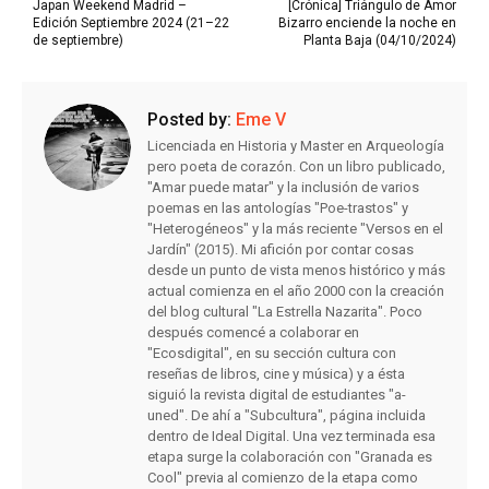
Japan Weekend Madrid –
[Crónica] Triángulo de Amor
Edición Septiembre 2024 (21–22
Bizarro enciende la noche en
de septiembre)
Planta Baja (04/10/2024)
Posted by:
Eme V
Licenciada en Historia y Master en Arqueología
pero poeta de corazón. Con un libro publicado,
"Amar puede matar" y la inclusión de varios
poemas en las antologías "Poe-trastos" y
"Heterogéneos" y la más reciente "Versos en el
Jardín" (2015). Mi afición por contar cosas
desde un punto de vista menos histórico y más
actual comienza en el año 2000 con la creación
del blog cultural "La Estrella Nazarita". Poco
después comencé a colaborar en
"Ecosdigital", en su sección cultura con
reseñas de libros, cine y música) y a ésta
siguió la revista digital de estudiantes "a-
uned". De ahí a "Subcultura", página incluida
dentro de Ideal Digital. Una vez terminada esa
etapa surge la colaboración con "Granada es
Cool" previa al comienzo de la etapa como