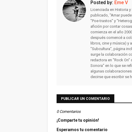
Posted by:
Eme V
Licenciada en Historia 
publicado, "Amar puede 
"Poe-trastos" y "Heterog
afición por contar cosa
comienza en el año 2000 
después comencé a colab
libros, cine y música) y 
"Subcultura", página inc
surge la colaboración c
redactora en "Rock On" 
Sonora" en lo que se ref
algunas colaboraciones
decirse que escribir se 
PUBLICAR UN COMENTARIO
0 Comentarios
¡Comparte tu opinión!
Esperamos tu comentario