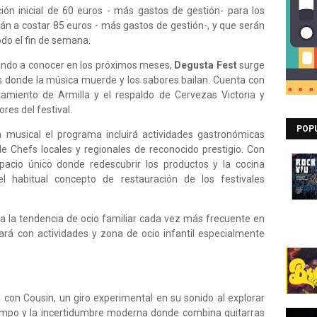
ón inicial de 60 euros - más gastos de gestión- para los
n a costar 85 euros - más gastos de gestión-, y que serán
odo el fin de semana.
dando a conocer en los próximos meses,
Degusta Fest
surge
s donde la música muerde y los sabores bailan. Cuenta con
amiento de Armilla y el respaldo de Cervezas Victoria y
res del festival.
POP
 musical el programa incluirá actividades gastronómicas
e Chefs locales y regionales de reconocido prestigio. Con
spacio único donde redescubrir los productos y la cocina
l habitual concepto de restauración de los festivales
a la tendencia de ocio familiar cada vez más frecuente en
tará con actividades y zona de ocio infantil especialmente
 con Cousin, un giro experimental en su sonido al explorar
empo y la incertidumbre moderna donde combina guitarras