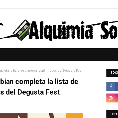
mpleta la lista de primeros confirmados del Degusta Fest
SOCI
bian completa la lista de
s del Degusta Fest
LIST