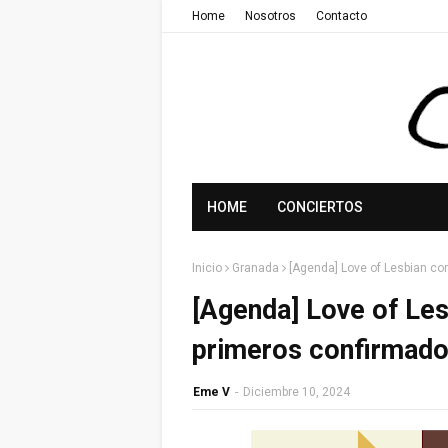
Home
Nosotros
Contacto
HOME
CONCIERTOS
Inicio
Granada
[Agenda] Love of Lesbian co
[Agenda] Love of Les
primeros confirmado
Eme V
-
Diciembre 10, 2024