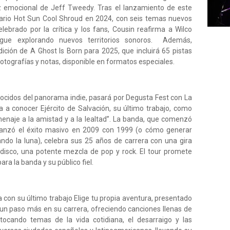
oz emocional de Jeff Tweedy. Tras el lanzamiento de este
ario Hot Sun Cool Shroud en 2024, con seis temas nuevos
brado por la crítica y los fans, Cousin reafirma a Wilco
ue explorando nuevos territorios sonoros. Además,
ición de A Ghost Is Born para 2025, que incluirá 65 pistas
 fotografías y notas, disponible en formatos especiales.
cidos del panorama indie, pasará por Degusta Fest con La
 a conocer Ejército de Salvación, su último trabajo, como
enaje a la amistad y a la lealtad”. La banda, que comenzó
lcanzó el éxito masivo en 2009 con 1999 (o cómo generar
ndo la luna), celebra sus 25 años de carrera con una gira
 disco, una potente mezcla de pop y rock. El tour promete
a la banda y su público fiel.
 con su último trabajo Elige tu propia aventura, presentado
 un paso más en su carrera, ofreciendo canciones llenas de
 tocando temas de la vida cotidiana, el desarraigo y las