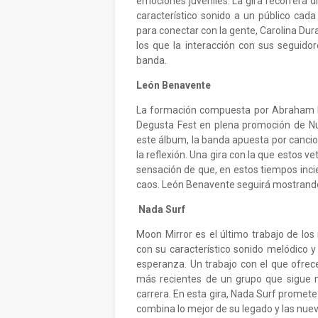
emociones juveniles. La gira recorrerá 
característico sonido a un público cada
para conectar con la gente, Carolina Dur
los que la interacción con sus seguidor
banda.
León Benavente
La formación compuesta por Abraham Bo
Degusta Fest en plena promoción de Nu
este álbum, la banda apuesta por cancio
la reflexión. Una gira con la que estos v
sensación de que, en estos tiempos incier
caos. León Benavente seguirá mostrando 
Nada Surf
Moon Mirror es el último trabajo de los
con su característico sonido melódico 
esperanza. Un trabajo con el que ofrece
más recientes de un grupo que sigue 
carrera. En esta gira, Nada Surf promete 
combina lo mejor de su legado y las nue