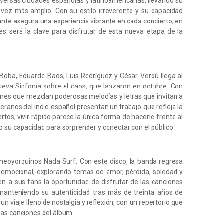
diversas ciudades españolas y latinoamericanas, llevando su
 vez más amplio. Con su estilo irreverente y su capacidad
ante asegura una experiencia vibrante en cada concierto, en
es será la clave para disfrutar de esta nueva etapa de la
ba, Eduardo Baos, Luis Rodríguez y César Verdú llega al
eva Sinfonía sobre el caos, que lanzaron en octubre. Con
nes que mezclan poderosas melodías y letras que invitan a
eteranos del indie español presentan un trabajo que refleja la
tos, vivir rápido parece la única forma de hacerle frente al
su capacidad para sorprender y conectar con el público.
 neoyorquinos Nada Surf. Con este disco, la banda regresa
y emocional, explorando temas de amor, pérdida, soledad y
n a sus fans la oportunidad de disfrutar de las canciones
manteniendo su autenticidad tras más de treinta años de
un viaje lleno de nostalgia y reflexión, con un repertorio que
vas canciones del álbum.