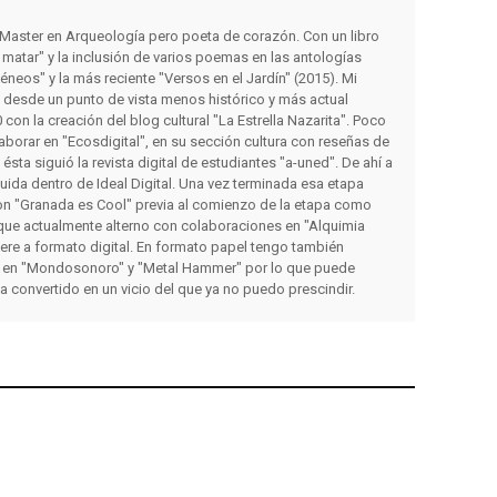
y Master en Arqueología pero poeta de corazón. Con un libro
matar" y la inclusión de varios poemas en las antologías
éneos" y la más reciente "Versos en el Jardín" (2015). Mi
s desde un punto de vista menos histórico y más actual
con la creación del blog cultural "La Estrella Nazarita". Poco
orar en "Ecosdigital", en su sección cultura con reseñas de
a ésta siguió la revista digital de estudiantes "a-uned". De ahí a
luida dentro de Ideal Digital. Una vez terminada esa etapa
on "Granada es Cool" previa al comienzo de la etapa como
que actualmente alterno con colaboraciones en "Alquimia
iere a formato digital. En formato papel tengo también
 en "Mondosonoro" y "Metal Hammer" por lo que puede
ha convertido en un vicio del que ya no puedo prescindir.