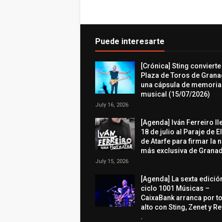
Puede interesarte
[Crónica] Sting convierte
Plaza de Toros de Grana
una cápsula de memoria
musical (15/07/2026)
July 16, 2026
[Agenda] Iván Ferreiro ll
18 de julio al Paraje de E
de Atarfe para firmar la 
más exclusiva de Granad
July 15, 2026
[Agenda] La sexta edició
ciclo 1001 Músicas –
CaixaBank arranca por t
alto con Sting, Zenet y R
.