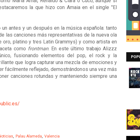
s como María Arnal, Renaldo & Clara o Cuco, aunque si
stacaremos la que hizo con Amaia en el single "El
 un antes y un después en la música española: tanto
e las canciones más representativas de la nueva ola
 oro, platino y tres Latin Grammys) y como artista en
 faceta como
frontman
. En este último trabajo Alizzz
único, fusionando elementos del pop, el rock y la
POP
brillante que logra capturar una mezcla de emociones y
ver fácilmente reflejado, demostrándonos una vez más
oner canciones rotundas y manteniendo siempre una
ublic.es/
Noticias
Palau Alameda
Valencia