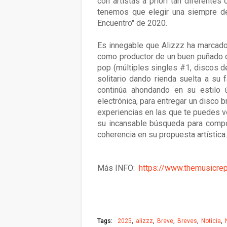
con artistas a priori tan diferente
tenemos que elegir una siempre de
Encuentro" de 2020.
Es innegable que Alizzz ha marcado
como productor de un buen puñado d
pop (múltiples singles #1, discos de
solitario dando rienda suelta a su
continúa ahondando en su estilo 
electrónica, para entregar un disco 
experiencias en las que te puedes 
su incansable búsqueda para comp
coherencia en su propuesta artística.
Más INFO:
https://www.themusicrep
Tags:
2025
alizzz
Breve
Breves
Noticia