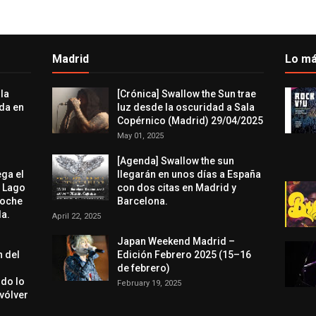
Madrid
Lo má
 la
[Crónica] Swallow the Sun trae
da en
luz desde la oscuridad a Sala
Copérnico (Madrid) 29/04/2025
May 01, 2025
[Agenda] Swallow the sun
ega el
llegarán en unos días a España
l Lago
con dos citas en Madrid y
noche
Barcelona.
a.
April 22, 2025
Japan Weekend Madrid –
n del
Edición Febrero 2025 (15–16
de febrero)
odo lo
February 19, 2025
evólver