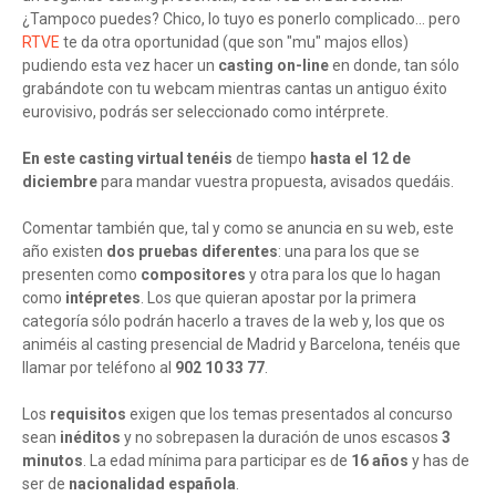
¿Tampoco puedes? Chico, lo tuyo es ponerlo complicado... pero
RTVE
te da otra oportunidad (que son "mu" majos ellos)
pudiendo esta vez hacer un
casting on-line
en donde, tan sólo
grabándote con tu webcam mientras cantas un antiguo éxito
eurovisivo, podrás ser seleccionado como intérprete.
En este casting virtual tenéis
de tiempo
hasta el 12 de
diciembre
para mandar vuestra propuesta, avisados quedáis.
Comentar también que, tal y como se anuncia en su web, este
año existen
dos pruebas diferentes
: una para los que se
presenten como
compositores
y otra para los que lo hagan
como
intépretes
. Los que quieran apostar por la primera
categoría sólo podrán hacerlo a traves de la web y, los que os
animéis al casting presencial de Madrid y Barcelona, tenéis que
llamar por teléfono al
902 10 33 77
.
Los
requisitos
exigen que los temas presentados al concurso
sean
inéditos
y no sobrepasen la duración de unos escasos
3
minutos
. La edad mínima para participar es de
16 años
y has de
ser de
nacionalidad española
.