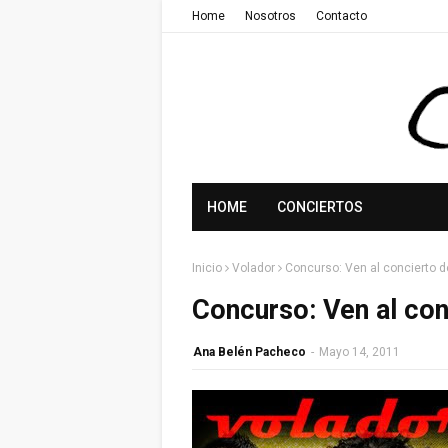
Home
Nosotros
Contacto
HOME
CONCIERTOS
Inicio
Volador
Concurso: Ven al concierto d
Concurso: Ven al con
Ana Belén Pacheco
-
Mayo 14, 2011