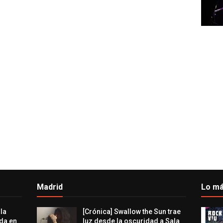
Madrid
Lo má
 la
[Crónica] Swallow the Sun trae
da en
luz desde la oscuridad a Sala