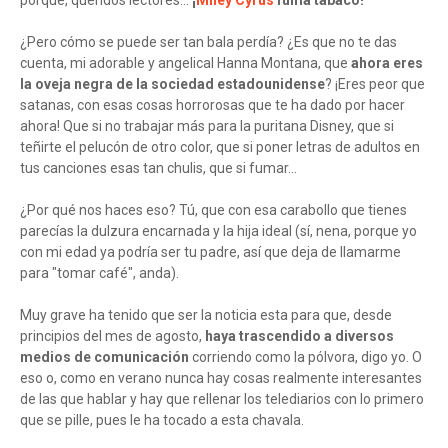
porque, queridos lectores...
¡
Miley Cyrus
fuma tabaco!
¿Pero cómo se puede ser tan bala perdía? ¿Es que no te das
cuenta, mi adorable y angelical Hanna Montana, que
ahora eres
la oveja negra de la sociedad estadounidense
? ¡Eres peor que
satanas, con esas cosas horrorosas que te ha dado por hacer
ahora! Que si no trabajar más para la puritana Disney, que si
teñirte el pelucón de otro color, que si poner letras de adultos en
tus canciones esas tan chulis, que si fumar...
¿Por qué nos haces eso? Tú, que con esa carabollo que tienes
parecías la dulzura encarnada y la hija ideal (sí, nena, porque yo
con mi edad ya podría ser tu padre, así que deja de llamarme
para "tomar café", anda).
Muy grave ha tenido que ser la noticia esta para que, desde
principios del mes de agosto,
haya trascendido a diversos
medios de comunicación
corriendo como la pólvora, digo yo. O
eso o, como en verano nunca hay cosas realmente interesantes
de las que hablar y hay que rellenar los telediarios con lo primero
que se pille, pues le ha tocado a esta chavala.