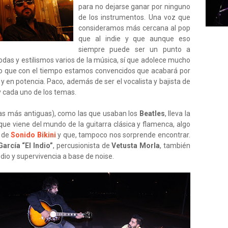
para no dejarse ganar por ninguno
de los instrumentos. Una voz que
consideramos más cercana al pop
que al indie y que aunque eso
siempre puede ser un punto a
modas y estilismos varios de la música, sí que adolece mucho
go que con el tiempo estamos convencidos que acabará por
 y en potencia. Paco, además de ser el vocalista y bajista de
y cada uno de los temas.
as más antiguas), como las que usaban los
Beatles
, lleva la
que viene del mundo de la guitarra clásica y flamenca, algo
s de
Sonido Bikini
y que, tampoco nos sorprende encontrar.
arcía “El Indio”
, percusionista de
Vetusta Morla
, también
io y supervivencia a base de noise.