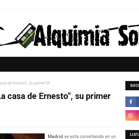
casa de Ernesto", su primer EP
SOCI
La casa de Ernesto", su primer
LIST
Madrid
se está convirtiendo en un