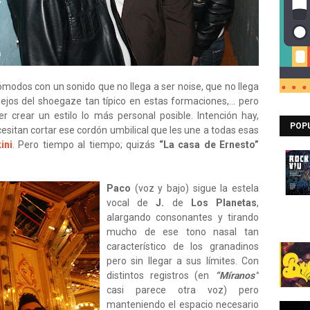
modos con un sonido que no llega a ser noise, que no llega
jos del shoegaze tan típico en estas formaciones,... pero
 crear un estilo lo más personal posible. Intención hay,
POP
esitan cortar ese cordón umbilical que les une a todas esas
ini
. Pero tiempo al tiempo; quizás
“La casa de Ernesto”
Paco
(voz y bajo) sigue la estela
vocal de
J.
de
Los Planetas
,
alargando consonantes y tirando
mucho de ese tono nasal tan
característico de los granadinos
pero sin llegar a sus límites. Con
distintos registros (en
“Míranos”
casi parece otra voz) pero
manteniendo el espacio necesario