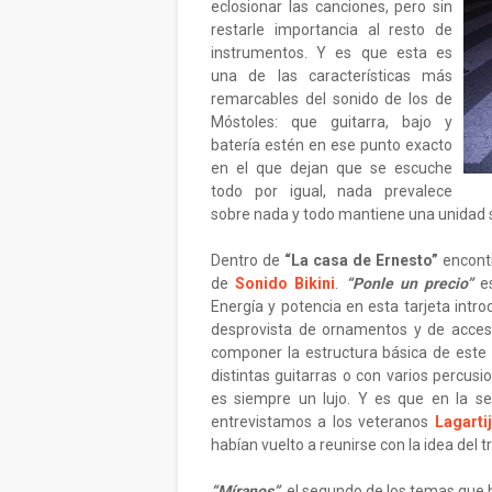
eclosionar las canciones, pero sin
restarle importancia al resto de
instrumentos. Y es que esta es
una de las características más
remarcables del sonido de los de
Móstoles: que guitarra, bajo y
batería estén en ese punto exacto
en el que dejan que se escuche
todo por igual, nada prevalece
sobre nada y todo mantiene una unidad so
Dentro de
“La casa de Ernesto”
encontr
de
Sonido Bikini
.
“Ponle un precio”
es
Energía y potencia en esta tarjeta intro
desprovista de ornamentos y de acceso
componer la estructura básica de est
distintas guitarras o con varios percusi
es siempre un lujo. Y es que en la s
entrevistamos a los veteranos
Lagarti
habían vuelto a reunirse con la idea del tr
“Míranos”
, el segundo de los temas que 