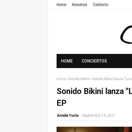
Home
Nosotros
Contacto
HOME
CONCIERTOS
Inicio
Sonido Bikini
Sonido Bikini lanza "La 
Sonido Bikini lanza "
EP
Amalia Yusta
-
Septiembre 14, 2011