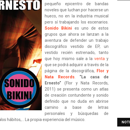
pequeño epicentro de bandas
noveles que luchan por hacerse un
hueco, no en la industria musical
pero sí trabajando los escenarios.
Sonido Bikini
es uno de estos
grupos que ahora se lanzan a la
aventura de defender un trabajo
discográfico vestido de EP, un
vestido recién estrenado, tanto
que hoy mismo sale a la
venta
y
que se podrá adquirir a través de la
página de la discográfica,
Flor y
Nata Records
.
“La casa de
Ernesto”
(Flor y Nata Records,
2011) se presenta como un atlas
de creación contundente y sonido
definido que no duda en abrirse
camino a base de letras
personales y búsquedas de
os hábitos,... La propia experiencia del músico.
NOT