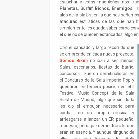
Escuchar a estos madrileños nos tra
Planetas
,
Surfin' Bichos
,
Enemigos
...
algo de la ola brit en la que nos bañamos
ataduras estilísticas de las que han
simplemente les queda saber cómo conver
el que no se queden estancados, algo e
Con el cansado y largo recorrido que
se emprende en cada nuevo proyecto,
Sonido Bikini
no iban a ser menos.
Salas, escenarios, fiestas de barrio,
concursos... Fueron semifinalistas en
el Concurso de la Sala Imperio Pop y
quedaron en tercera posición en el II
Festival Music Concept de la Sala
Siesta de Madrid, algo que sin duda
les dio el empujón necesario para
confiar en su propia música y
arriesgarse a lanzar un EP, pequeño,
modesto, pero que demostrara lo que
eran en esencia. Y aunque ninguno de
ellos sea ese Ernesto del título