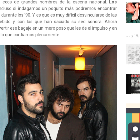
e ecos de grandes nombres de la escena nacional.
Los
 Incluso si indagamos un poquito más podremos encontrar
 durante los '90. Y es que es muy difícil desvincularse de las
 bebido y con las que han saciado su sed sonora. Ahora
tir ese bagaje en un mero poso que les de el impulso y en
n lo que confiamos plenamente.
July 19,