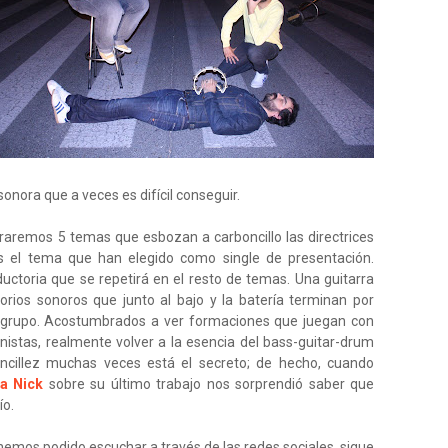
nora que a veces es difícil conseguir.
aremos 5 temas que esbozan a carboncillo las directrices
 el tema que han elegido como single de presentación.
ductoria que se repetirá en el resto de temas. Una guitarra
rios sonoros que junto al bajo y la batería terminan por
e grupo. Acostumbrados a ver formaciones que juegan con
onistas, realmente volver a la esencia del bass-guitar-drum
encillez muchas veces está el secreto; de hecho, cuando
ja Nick
sobre su último trabajo nos sorprendió saber que
ío.
hemos podido escuchar a través de las redes sociales, sigue