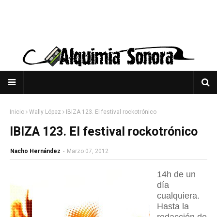
Inicio
Wally López
IBIZA 123. El festival rockotrónico
IBIZA 123. El festival rockotrónico
Nacho Hernández
-
Marzo 07, 2012
14h de un
día
cualquiera.
Hasta la