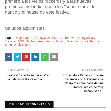
prefiero a los viejos rockeros y a las nuevas
promesas del indie, que a los "super stars" del
dance y el house de este festival.
Saludos alquimistas.
Tags:
David Guetta
Fatboy Slim
Ibiza 123 festival
Lenny Kravitz
Luciano
M83
Nacho Hernández
Noticias
Pete Tong
Rockotronico
Sting
Wally López
MÁS ANTIGUA
MÁS RECIENTE
Festival "Directo en Escena" en
Entrevista a Pegasvs: "Lo que
la Sala Russafa Valencia
haremos con El Gabinete se
tratará más que nada de una
improvisación no muy
improvisada. "
PUBLICAR UN COMENTARIO