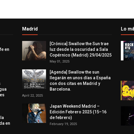
Madrid
Lo má
[Crónica] Swallow the Sun trae
fe en
luz desde la oscuridad a Sala
Copérnico (Madrid) 29/04/2025
May 01, 2025
[Agenda] Swallow the sun
llegarán en unos días a España
s
con dos citas en Madrid y
agua
Barcelona.
res
April 22, 2025
Japan Weekend Madrid –
Edición Febrero 2025 (15–16
 la
de febrero)
da en
February 19, 2025