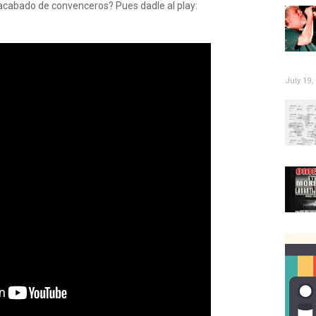
 acabado de convenceros? Pues dadle al play:
July 19,