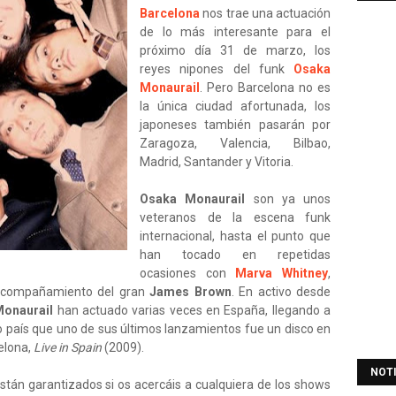
Barcelona
nos trae una actuación
de lo más interesante para el
próximo día 31 de marzo, los
reyes nipones del funk
Osaka
Monaurail
. Pero Barcelona no es
la única ciudad afortunada, los
japoneses también pasarán por
Zaragoza, Valencia, Bilbao,
Madrid, Santander y Vitoria.
Osaka Monaurail
son ya unos
veteranos de la escena funk
internacional, hasta el punto que
han tocado en repetidas
ocasiones con
Marva Whitney
,
 acompañamiento del gran
James Brown
. En activo desde
onaurail
han actuado varias veces en España, llegando a
ro país que uno de sus últimos lanzamientos fue un disco en
elona,
Live in Spain
(2009).
NOT
 están garantizados si os acercáis a cualquiera de los shows