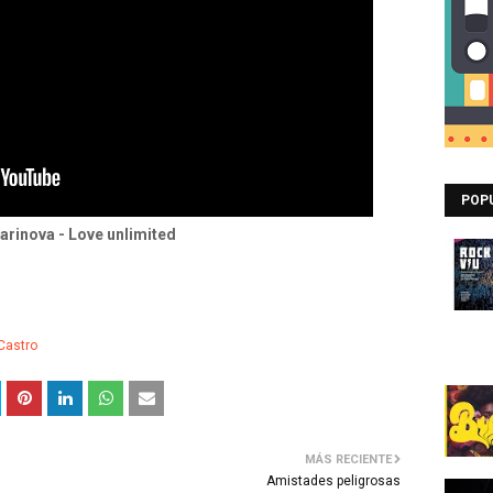
POP
arinova - Love unlimited
Castro
MÁS RECIENTE
Amistades peligrosas