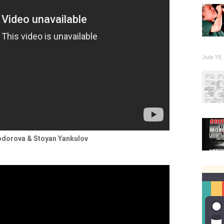
July 19,
odorova & Stoyan Yankulov