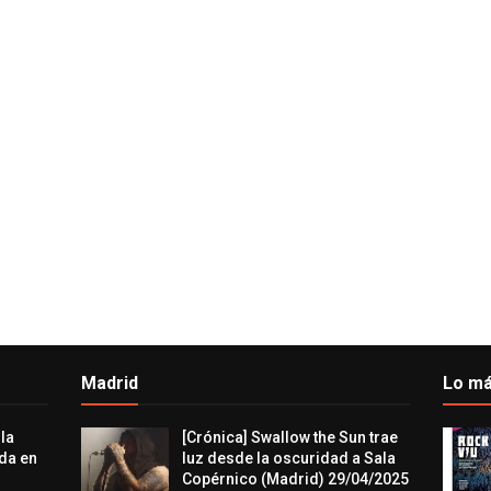
Madrid
Lo má
 la
[Crónica] Swallow the Sun trae
da en
luz desde la oscuridad a Sala
Copérnico (Madrid) 29/04/2025