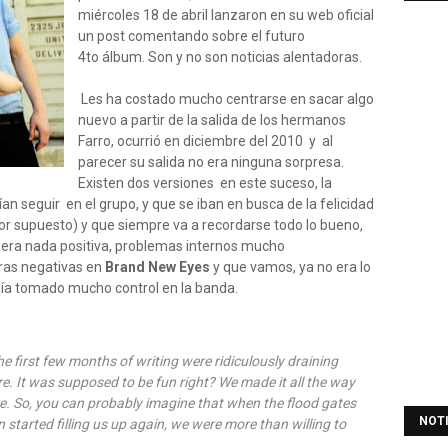
miércoles 18 de abril lanzaron en su web oficial
un post comentando sobre el futuro
4to álbum. Son y no son noticias alentadoras.
Les ha costado mucho centrarse en sacar algo
nuevo a partir de la salida de los hermanos
Farro, ocurrió en diciembre del 2010 y al
parecer su salida no era ninguna sorpresa.
Existen dos versiones en este suceso, la
n seguir en el grupo, y que se iban en busca de la felicidad
r supuesto) y que siempre va a recordarse todo lo bueno,
no era nada positiva, problemas internos mucho
tras negativas en
Brand New Eyes
y que vamos, ya no era lo
abía tomado mucho control en la banda.
the first few months of writing were ridiculously draining
re. It was supposed to be fun right? We made it all the way
re. So, you can probably imagine that when the flood gates
NOT
 started filling us up again, we were more than willing to