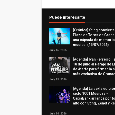
Puede interesarte
[Crónica] Sting convierte
Plaza de Toros de Grana
una cápsula de memoria
musical (15/07/2026)
July 16, 2026
[Agenda] Iván Ferreiro ll
18 de julio al Paraje de E
de Atarfe para firmar la 
más exclusiva de Granad
July 15, 2026
[Agenda] La sexta edició
ciclo 1001 Músicas –
CaixaBank arranca por t
alto con Sting, Zenet y R
.
July 14, 2026