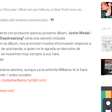
ut this year. What we can tell you is that front now on,
eciente comunicado)
July 19,
enta con productor para su próximo álbum,
Justin Medal -
"Daydreaming"
sería una canción incluida.
n su álbum, nos prometen mucha información respecto a
r de una banda, a quien no le agrada un derroche de
e se muestren muy cercano a sus fans.
ja.
estaros atentos, aunque ya la señorita Williams te lo hará
blr / redes sociales.
p://yelyahwilliams.tumblr.com/
more.net/