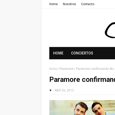
Home
Nosotros
Contacto
HOME
CONCIERTOS
Inicio
Paramore
Paramore confirmando 4to 
Paramore confirmand
♥
-
Abril 20, 2012