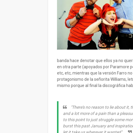
banda hace denotar que ellos ya no quería
en otra parte (apoyados por Paramore po
etc, etc, mientras que la versión Farro 
protagonismo de la señorita Williams, le
mismo porque al final la discográfica h
"There's no reason to lie about it, 
and a lot more of a pain than a pleasu
to this point to just struggle some mo
burst this past January and inspiration
let it take us wherever it wanted".