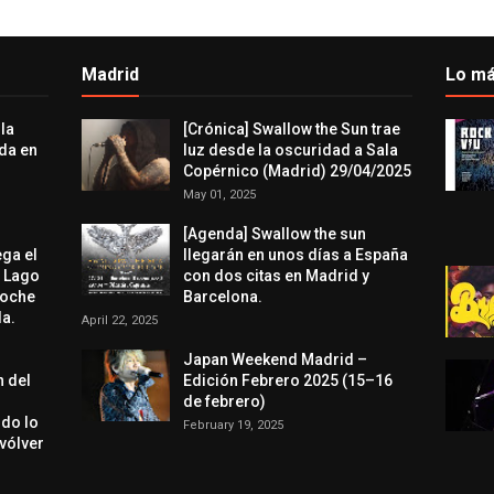
Madrid
Lo má
 la
[Crónica] Swallow the Sun trae
da en
luz desde la oscuridad a Sala
Copérnico (Madrid) 29/04/2025
May 01, 2025
[Agenda] Swallow the sun
ega el
llegarán en unos días a España
l Lago
con dos citas en Madrid y
noche
Barcelona.
a.
April 22, 2025
Japan Weekend Madrid –
n del
Edición Febrero 2025 (15–16
de febrero)
odo lo
February 19, 2025
evólver