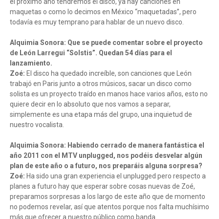
el próximo año tendremos el disco, ya hay canciones en
maquetas o como lo decimos en México “maquetadas”, pero
todavía es muy temprano para hablar de un nuevo disco.
Alquimia Sonora: Que se puede comentar sobre el proyecto
de León Larregui “Solstis”. Quedan 54 días para el
lanzamiento.
Zoé:
El disco ha quedado increíble, son canciones que León
trabajó en Paris junto a otros músicos, sacar un disco como
solista es un proyecto traído en manos hace varios años, esto no
quiere decir en lo absoluto que nos vamos a separar,
simplemente es una etapa más del grupo, una inquietud de
nuestro vocalista.
Alquimia Sonora: Habiendo cerrado de manera fantástica el
año 2011 con el MTV unplugged, nos podéis desvelar algún
plan de este año o a futuro, nos preparáis alguna sorpresa?
Zoé:
Ha sido una gran experiencia el unplugged pero respecto a
planes a futuro hay que esperar sobre cosas nuevas de Zoé,
preparamos sorpresas a los largo de este año que de momento
no podemos revelar, así que atentos porque nos falta muchísimo
más que ofrecer a nuestro público como banda.