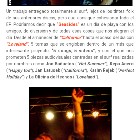
Un trabajo entregado totalmente al surf, lejos de los tintes folk
de sus anteriores discos, pero que consigue cohesionar todo el
EP. Podríamos decir que
“Seasides”
es un día de playa con los
amigos, de diversión y de todas esas cosas que nos alegran el
día. Desde el amanecer de
“California”
hasta el ocaso del día con
“Loveland”
. 5 temas que se engloban dentro de un más que
interesante proyecto,
“5 songs, 5 videos”
, y con el que nos
prometen 5 piezas audiovisuales centradas en el surf realizadas
por nombres como
Jon Bañuelos
(
“Hot Summer”
),
Kepa Acero
(
“Happy too”
),
Jan Latusek
(
“California”
),
Karim Rejeb
(
“Perfect
Holiday”
) y
La Oficina de Hechos
(
“Loveland”
).