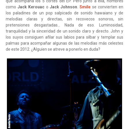
que acompaña los 5 cortes del EP. Pero junto a ella, nombres
como
Jack Kerouac
o
Jack Johnson
.
Smile
se convierten en
los paladines de un pop salpicado de sonido hawaiano y de
melodías claras y directas, sin recovecos sonoros, sin
pretensiones desgastadas... Nada de eso. Luminosidad,
tranquilidad y la sinceridad de un sonido claro y directo. John y
los suyos consiguen afilar sus labios para silbar y templar sus
palmas para acompañar algunas de las melodías más celestes
de este 2012. ¿Alguien se atreve a ponerlo en duda?