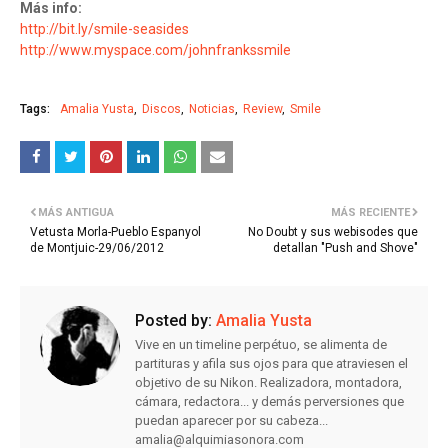
Más info:
http://bit.ly/smile-seasides
http://www.myspace.com/johnfrankssmile
Tags:
Amalia Yusta
Discos
Noticias
Review
Smile
MÁS ANTIGUA
MÁS RECIENTE
Vetusta Morla-Pueblo Espanyol
No Doubt y sus webisodes que
de Montjuic-29/06/2012
detallan "Push and Shove"
Posted by:
Amalia Yusta
Vive en un timeline perpétuo, se alimenta de
partituras y afila sus ojos para que atraviesen el
objetivo de su Nikon. Realizadora, montadora,
cámara, redactora... y demás perversiones que
puedan aparecer por su cabeza...
amalia@alquimiasonora.com