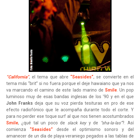
“California”
, el tema que abre
“Seasides”
, se convierte en el
tema más “brit” si no fuera porque el deje hawaiano que ya nos
va marcando el camino de este lado marino de
Smile
. Un pop
luminoso muy de esas bandas inglesas de los '90 y en el que
John Franks
deja que su voz pierda tesituras en pro de ese
efecto radiofónico que le acompaña durante todo el corte. Y
para no perder ese toque surf al que nos tienen acostumbrados
Smile
, ¿qué tal un poco de
slack key
y de
“sha-la-las”
?. Así
comienza
“Seasides”
desde el optimismo sonoro y del
amanecer de un día de playa veraniego pegados a las tablas de