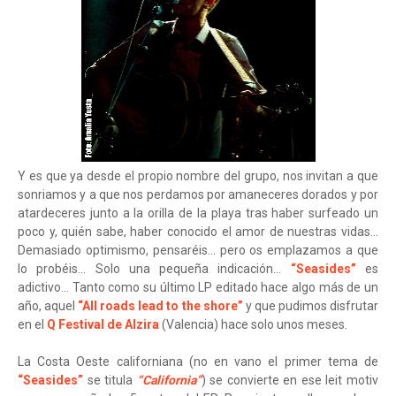
Y es que ya desde el propio nombre del grupo, nos invitan a que
sonriamos y a que nos perdamos por amaneceres dorados y por
atardeceres junto a la orilla de la playa tras haber surfeado un
poco y, quién sabe, haber conocido el amor de nuestras vidas...
Demasiado optimismo, pensaréis... pero os emplazamos a que
lo probéis... Solo una pequeña indicación...
“Seasides”
es
adictivo... Tanto como su último LP editado hace algo más de un
año, aquel
“All roads lead to the shore”
y que pudimos disfrutar
en el
Q Festival de Alzira
(Valencia) hace solo unos meses.
La Costa Oeste californiana (no en vano el primer tema de
“Seasides”
se titula
“California”
) se convierte en ese leit motiv