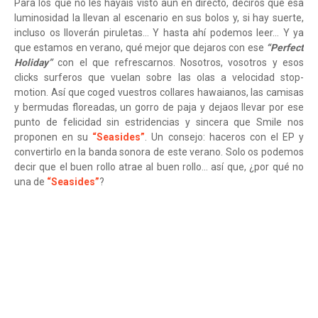
Para los que no les hayáis visto aún en directo, deciros que esa
luminosidad la llevan al escenario en sus bolos y, si hay suerte,
incluso os lloverán piruletas... Y hasta ahí podemos leer... Y ya
que estamos en verano, qué mejor que dejaros con ese
“Perfect
Holiday”
con el que refrescarnos. Nosotros, vosotros y esos
clicks surferos que vuelan sobre las olas a velocidad stop-
motion. Así que coged vuestros collares hawaianos, las camisas
y bermudas floreadas, un gorro de paja y dejaos llevar por ese
punto de felicidad sin estridencias y sincera que Smile nos
proponen en su
“Seasides”
. Un consejo: haceros con el EP y
convertirlo en la banda sonora de este verano. Solo os podemos
decir que el buen rollo atrae al buen rollo... así que, ¿por qué no
una de
“Seasides”
?