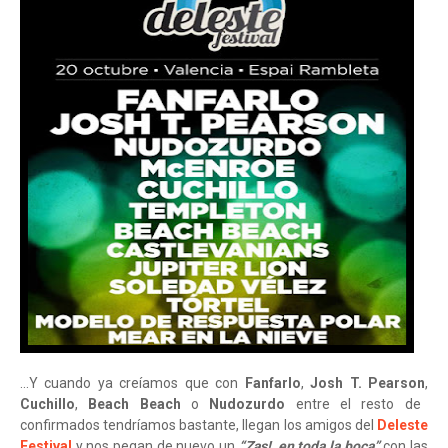
...Y cuando ya creíamos que con
Fanfarlo
,
Josh T. Pearson
,
Cuchillo
,
Beach Beach
o
Nudozurdo
entre el resto de
confirmados tendríamos bastante, llegan los amigos del
Deleste
Festival
y nos pegan de nuevo un
“Zas!, en toda la boca”
con las