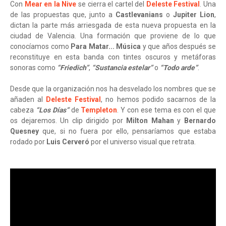
Con
Mear en la Nive
se cierra el cartel del
Deleste Festival
. Una
de las propuestas que, junto a
Castlevanians
o
Jupiter Lion
,
dictan la parte más arriesgada de esta nueva propuesta en la
ciudad de Valencia. Una formación que proviene de lo que
conocíamos como
Para Matar... Música
y que años después se
reconstituye en esta banda con tintes oscuros y metáforas
sonoras como
“Friedich”
,
“Sustancia estelar”
o
“Todo arde”
.
Desde que la organización nos ha desvelado los nombres que se
añaden al
Deleste Festival
, no hemos podido sacarnos de la
cabeza
“Los Días”
de
Templeton
. Y con ese tema es con el que
os dejaremos. Un clip dirigido por
Milton Mahan
y
Bernardo
Quesney
que, si no fuera por ello, pensaríamos que estaba
rodado por
Luis Cerveró
por el universo visual que retrata.