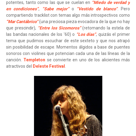
potentes, tanto como las que se cuelan en
“Miedo de verdad y
en condiciones”
,
“Sabe mejor”
o
“Vestido de blanco”
. Pero
compartiendo tracklist con temas algo más introspectivos como
“Mar Cantábrico”
(una preciosa pieza evocadora de la que no hay
que prescindir),
“Entre los Sicomoros”
(retomando la estela de
las bandas nacionales de los '60) o
“Los días”
, quizás el primer
tema que pudimos escuchar de este sexteto y que nos atrapó
sin posibilidad de escape. Momentos álgidos a base de puentes
sonoros con violines que potencian cada una de las líneas de la
canción.
Templeton
se convierte en uno de los alicientes más
atractivos del
Deleste Festival
.