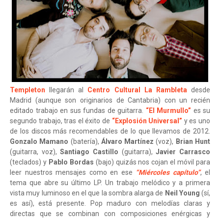
Templeton
llegarán al
Centro Cultural La Rambleta
desde
Madrid (aunque son originarios de Cantabria) con un recién
editado trabajo en sus fundas de guitarra.
“El Murmullo”
es su
segundo trabajo, tras el éxito de
“Explosión Universal”
y es uno
de los discos más recomendables de lo que llevamos de 2012.
Gonzalo Mamano
(batería),
Álvaro Martínez
(voz),
Brian Hunt
(guitarra, voz),
Santiago Castillo
(guitarra),
Javier Carrasco
(teclados) y
Pablo Bordas
(bajo) quizás nos cojan el móvil para
leer nuestros mensajes como en ese
“Miércoles capítulo”
, el
tema que abre su último LP. Un trabajo melódico y a primera
vista muy luminoso en el que la sombra alarga de
Neil Young
(sí,
es así), está presente. Pop maduro con melodías claras y
directas que se combinan con composiciones enérgicas y