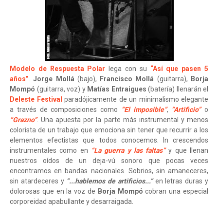
Modelo de Respuesta Polar
lega con su
“Así que pasen 5
años”
.
Jorge Mollá
(bajo),
Francisco Mollá
(guitarra),
Borja
Mompó
(guitarra, voz) y
Matías Entraigues
(batería) llenarán el
Deleste Festival
paradójicamente de un minimalismo elegante
a través de composiciones como
“El imposible”
,
“Artificio”
o
“Grazno”
. Una apuesta por la parte más instrumental y menos
colorista de un trabajo que emociona sin tener que recurrir a los
elementos efectistas que todos conocemos. In crescendos
instrumentales como en
“La guerra y las faltas”
y que llenan
nuestros oídos de un deja-vú sonoro que pocas veces
encontramos en bandas nacionales. Sobrios, sin amaneceres,
sin atardeceres y
“...hablemos de artificios...”
en letras duras y
dolorosas que en la voz de
Borja Mompó
cobran una especial
corporeidad apabullante y desarraigada.