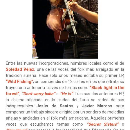
Entre las nuevas incorporaciones, nombres locales como el de
Soledad Vélez
, una de las voces del folk más arraigado en la
tradición sureña. Hace solo unos meses editaba su primer LP,
“Wild Fishing”
, un compendio de 12 cortes en los que retrata su
trayectoria anterior a través de temas como
“Black light in the
forest”
,
“Don't worry babe”
o
“He is”
. Tras sus dos anteriores EP,
la chilena afincada en la ciudad del Turia se rodea de sus
indispensables
Jesús de Santos
y
Javier Marcos
para
componer un trabajo sincero dirigido por un sendero de melodías
añejas y ancladas en el folk más americano. Aquellas primeras
veces que escuchamos temas como
“Secret Sisters”
o