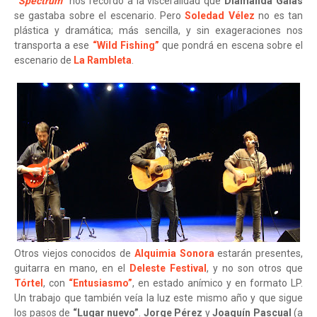
“Spectrum”
nos recordó a la visceralidad que
Diamanda Galas
se gastaba sobre el escenario. Pero
Soledad Vélez
no es tan
plástica y dramática; más sencilla, y sin exageraciones nos
transporta a ese
“Wild Fishing”
que pondrá en escena sobre el
escenario de
La Rambleta
.
Otros viejos conocidos de
Alquimia Sonora
estarán presentes,
guitarra en mano, en el
Deleste Festival
, y no son otros que
Tórtel
, con
“Entusiasmo”
, en estado anímico y en formato LP.
Un trabajo que también veía la luz este mismo año y que sigue
los pasos de
“Lugar nuevo”
.
Jorge Pérez
y
Joaquín Pascual
(a