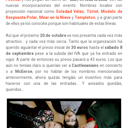
nuevas incorporaciones del evento. Nombres locales con
proyección nacional como
Soledad Vélez
,
Tórtel
,
Modelo de
Respuesta Polar
,
Mear en la Nieve
y
Templeton
, y a gran parte
de ellos ya los conocéis porque son habituales de estas líneas.
Así que el próximo
20 de octubre
se nos presenta cada vez más
atractivo... y cada vez más cerca. Tanto que la organización ha
querido aguantar el precio inicial de
30 euros
hasta el
sábado 8
de septiembre
pese a la subida del IVA que ya ha entrado en
vigor. A partir de entonces su precio pasará a 43 euros. Los que
aún no teníais claro si queríais ver a
Castlevanians
en concierto
o a
McEnroe
, por no hablar de los nombres mencionados
anteriormente, ahora quizás tengáis un incentivo más para
haceros con una de las entradas... Y avisados quedáis,
queridos...