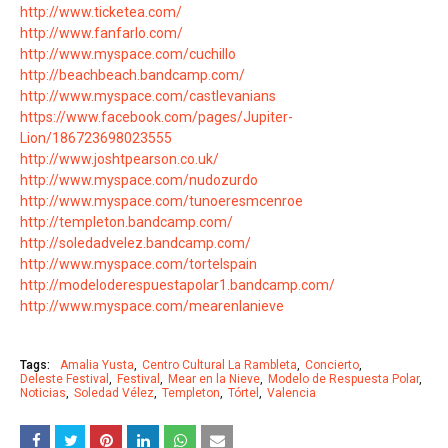
http://www.ticketea.com/
http://www.fanfarlo.com/
http://www.myspace.com/cuchillo
http://beachbeach.bandcamp.com/
http://www.myspace.com/castlevanians
https://www.facebook.com/pages/Jupiter-
Lion/186723698023555
http://www.joshtpearson.co.uk/
http://www.myspace.com/nudozurdo
http://www.myspace.com/tunoeresmcenroe
http://templeton.bandcamp.com/
http://soledadvelez.bandcamp.com/
http://www.myspace.com/tortelspain
http://modeloderespuestapolar1.bandcamp.com/
http://www.myspace.com/mearenlanieve
Tags:
Amalia Yusta
Centro Cultural La Rambleta
Concierto
Deleste Festival
Festival
Mear en la Nieve
Modelo de Respuesta Polar
Noticias
Soledad Vélez
Templeton
Tórtel
Valencia