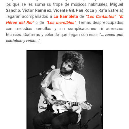
los que se les suma su trope de músicos habituales,
Miguel
Sancho
,
Víctor Ramírez
,
Vicente Gil
,
Pau Roca
y
Rafa Estrela
)
llegarán acompañados a
La Rambleta
de
“Los Cantantes”
,
“El
Héroe del Río”
o de
“Los increíbles”
. Temas despreocupados
con melodías sencillas y sin complicaciones ni aderezos
técnicos. Guitarras y colorido que llegan con esas
“...voces que
cantaban y reían...”
.