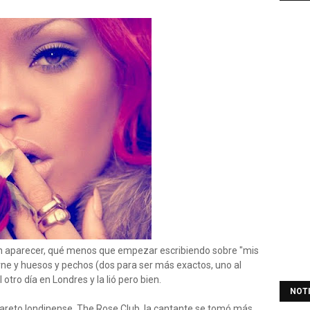
sin aparecer, qué menos que empezar escribiendo sobre "mis
ne y huesos y pechos (dos para ser más exactos, uno al
l otro día en Londres y la lió pero bien.
NOT
bareto londinense, The Rose Club, la cantante se tomó más