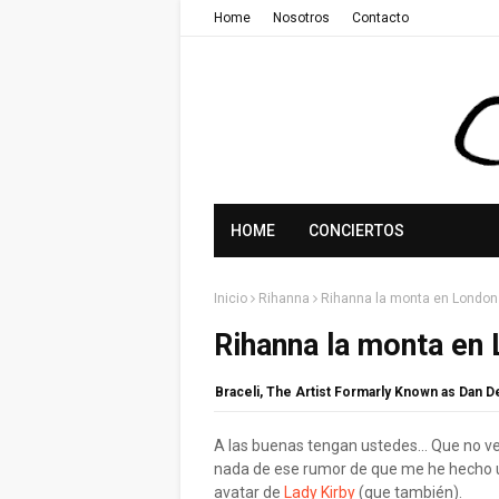
Home
Nosotros
Contacto
HOME
CONCIERTOS
Inicio
Rihanna
Rihanna la monta en London
Rihanna la monta en
Braceli, The Artist Formarly Known as Dan 
A las buenas tengan ustedes... Que no v
nada de ese rumor de que me he hecho u
avatar de
Lady Kirby
(que también).