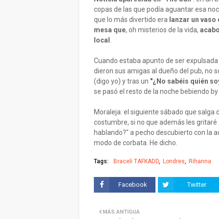
copas de las que podía aguantar esa noche
que lo más divertido era
lanzar un vaso 
mesa que
, oh misterios de la vida,
acabo
local
.
Cuando estaba apunto de ser expulsada d
dieron sus amigas al dueño del pub, no só
(digo yo) y tras un
"¿No sabéis quién soy
se pasó el resto de la noche bebiendo by
Moraleja: el siguiente sábado que salga
costumbre, si no que además les gritaré 
hablando?" a pecho descubierto con la a
modo de corbata. He dicho.
Tags:
Braceli TAFKADD
Londres
Rihanna
Facebook
Twitter
MÁS ANTIGUA