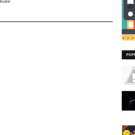
icate!
POP