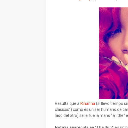
Resulta que a
Rihanna
(si llevo tiempo 
clásicos") como es un ser humano de car
lado del otro) se le fue la mano "a little" e
Noticia aparecida en "The Sun"
: en un 