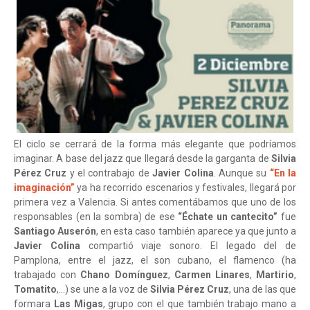
El ciclo se cerrará de la forma más elegante que podríamos
imaginar. A base del jazz que llegará desde la garganta de
Silvia
Pérez Cruz
y el contrabajo de
Javier Colina
. Aunque su
“En la
imaginación”
ya ha recorrido escenarios y festivales, llegará por
primera vez a Valencia. Si antes comentábamos que uno de los
responsables (en la sombra) de ese
“Échate un cantecito”
fue
Santiago Auserón
, en esta caso también aparece ya que junto a
Javier Colina
compartió viaje sonoro. El legado del de
Pamplona, entre el jazz, el son cubano, el flamenco (ha
trabajado con
Chano Domínguez
,
Carmen Linares
,
Martirio
,
Tomatito
,...) se une a la voz de
Silvia Pérez Cruz
, una de las que
formara
Las Migas
, grupo con el que también trabajo mano a