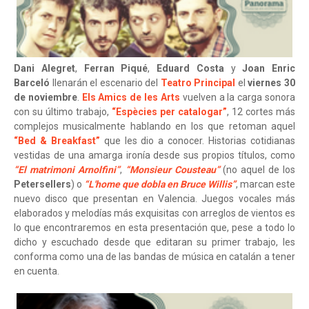
Dani Alegret
,
Ferran Piqué
,
Eduard Costa
y
Joan Enric
Barceló
llenarán el escenario del
Teatro Principal
el
viernes 30
de noviembre
.
Els Amics de les Arts
vuelven a la carga sonora
con su último trabajo,
“Espècies per catalogar”
, 12 cortes más
complejos musicalmente hablando en los que retoman aquel
“Bed & Breakfast”
que les dio a conocer. Historias cotidianas
vestidas de una amarga ironía desde sus propios títulos, como
“El matrimoni Arnolfini”
,
“Monsieur Cousteau”
(no aquel de los
Petersellers
) o
“L'home que dobla en Bruce Willis”
, marcan este
nuevo disco que presentan en Valencia. Juegos vocales más
elaborados y melodías más exquisitas con arreglos de vientos es
lo que encontraremos en esta presentación que, pese a todo lo
dicho y escuchado desde que editaran su primer trabajo, les
conforma como una de las bandas de música en catalán a tener
en cuenta.