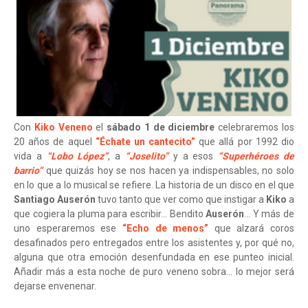
Con
Kiko Veneno
el
sábado 1 de diciembre
celebraremos los
20 años de aquel
“Échate un cantecito”
que allá por 1992 dio
vida a
“Lobo López”
, a
“Joselito”
y a esos
“Superhéroes de
barrio”
que quizás hoy se nos hacen ya indispensables, no solo
en lo que a lo musical se refiere. La historia de un disco en el que
Santiago Auserón
tuvo tanto que ver como que instigar a
Kiko
a
que cogiera la pluma para escribir... Bendito
Auserón
... Y más de
uno esperaremos ese
“Echo de menos”
que alzará coros
desafinados pero entregados entre los asistentes y, por qué no,
alguna que otra emoción desenfundada en ese punteo inicial.
Añadir más a esta noche de puro veneno sobra... lo mejor será
dejarse envenenar.