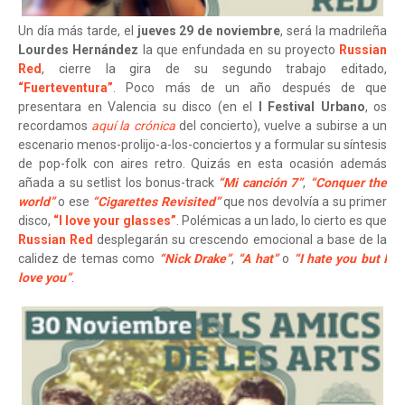
Un día más tarde, el
jueves 29 de noviembre
, será la madrileña
Lourdes Hernández
la que enfundada en su proyecto
Russian
Red
, cierre la gira de su segundo trabajo editado,
“Fuerteventura”
. Poco más de un año después de que
presentara en Valencia su disco (en el
I Festival Urbano
, os
recordamos
aquí la crónica
del concierto), vuelve a subirse a un
escenario menos-prolijo-a-los-conciertos y a formular su síntesis
de pop-folk con aires retro. Quizás en esta ocasión además
añada a su setlist los bonus-track
“Mi canción 7”
,
“Conquer the
world”
o ese
“Cigarettes Revisited”
que nos devolvía a su primer
disco,
“I love your glasses”
. Polémicas a un lado, lo cierto es que
Russian Red
desplegarán su crescendo emocional a base de la
calidez de temas como
“Nick Drake”
,
“A hat”
o
“I hate you but I
love you”
.