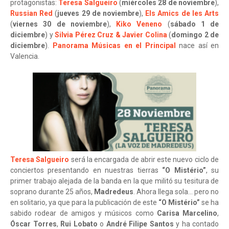
protagonistas:
Teresa Salgueiro
(
miércoles 28 de noviembre
),
Russian Red
(
jueves 29 de noviembre
),
Els Amics de les Arts
(
viernes 30 de noviembre
),
Kiko Veneno
(
sábado 1 de
diciembre
) y
Silvia Pérez Cruz & Javier Colina
(
domingo 2 de
diciembre
).
Panorama Músicas en el Principal
nace así en
Valencia.
Teresa Salgueiro
será la encargada de abrir este nuevo ciclo de
conciertos presentando en nuestras tierras
“O Mistério”
, su
primer trabajo alejada de la banda en la que militó su tesitura de
soprano durante 25 años,
Madredeus
. Ahora llega sola... pero no
en solitario, ya que para la publicación de este
“O Mistério”
se ha
sabido rodear de amigos y músicos como
Carisa Marcelino
,
Óscar Torres
,
Rui Lobato
o
André Filipe Santos
y ha contado