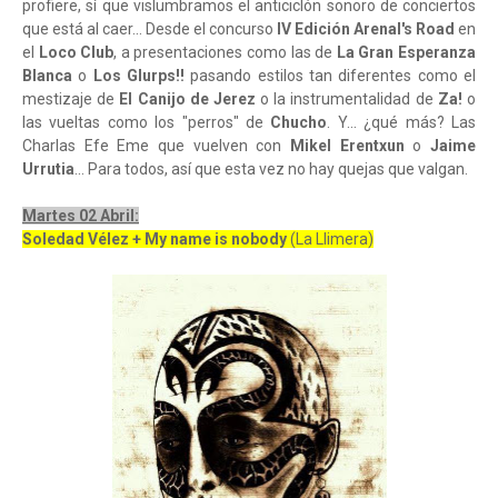
profiere, sí que vislumbramos el anticiclón sonoro de conciertos
que está al caer... Desde el concurso
IV Edición Arenal's Road
en
el
Loco Club
, a presentaciones como las de
La Gran Esperanza
Blanca
o
Los Glurps!!
pasando estilos tan diferentes como el
mestizaje de
El Canijo de Jerez
o la instrumentalidad de
Za!
o
las vueltas como los "perros" de
Chucho
. Y... ¿qué más? Las
Charlas Efe Eme que vuelven con
Mikel Erentxun
o
Jaime
Urrutia
... Para todos, así que esta vez no hay quejas que valgan.
Martes 02 Abril:
Soledad Vélez + My name is nobody
(La Llimera)