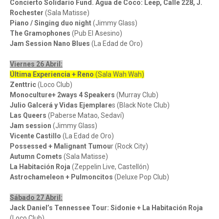
Concierto Solidario Fund. Agua de Coco: Leep, Calle 228, J.
Rochester
(Sala Matisse)
Piano / Singing duo night
(Jimmy Glass)
The Gramophones
(Pub El Asesino)
Jam Session Nano Blues
(La Edad de Oro)
Viernes 26 Abril:
Última Experiencia + Reno
(Sala Wah Wah)
Zenttric
(Loco Club)
Monoculture+ 2ways 4 Speakers
(Murray Club)
Julio Galcerá y Vidas Ejemplare
s (Black Note Club)
Las Queers
(Paberse Matao, Sedaví)
Jam session
(Jimmy Glass)
Vicente Castillo
(La Edad de Oro)
Possessed + Malignant Tumou
r (Rock City)
Autumn Comets
(Sala Matisse)
La Habitación Roja
(Zeppelin Live, Castellón)
Astrochameleon + Pulmoncitos
(Deluxe Pop Club)
Sábado 27 Abril:
Jack Daniel’s Tennessee Tour: Sidonie + La Habitación Roja
(Loco Club)