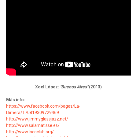
Xoel López:
"Buenos Aires"
(2013)
Más info:
https://www.facebook.com/pages/La-
Llimera/170819309729469
http://www.jimmyglassjazz.net/
http://www.salamatisse.es/
http://www.lococlub.org/