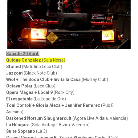
Sábado 20 Abril:
Quique González
(Sala Noise)
Stoned
(Matutino Loco Club)
Jazzom
(Black Note Club)
Wiol + The Soda Club + Invita la Casa
(Murray Club)
Octava Polar
(Loco Club)
Opera Magna + Local 9
(Rock City)
El respetable
(La Edad de Oro)
Toni Contolí + Gloria Aleza + Jennifer Ramírez
(Pub El
Asesino)
Darkened Nortum Slaughtercult
(Ágora Live Aldaia, Valencia)
La Húngara
(Sala Vintage, Alzira-Valencia)
Suite Soprano
(La 3)
Circuit Vermut: Johnny B. Zero + Stéphanie Cadel
(Café