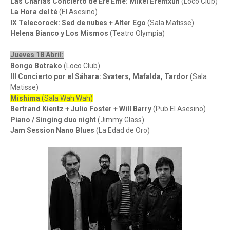
Las Charlas Concierto de Efe Eme: Mikel Erentxun
(Loco Club)
La Hora del té
(El Asesino)
IX Telecorock: Sed de nubes + Alter Ego
(Sala Matisse)
Helena Bianco y Los Mismos
(Teatro Olympia)
Jueves 18 Abril:
Bongo Botrako
(Loco Club)
III Concierto por el Sáhara: Svaters, Mafalda, Tardor
(Sala
Matisse)
Mishima
(Sala Wah Wah)
Bertrand Kientz + Julio Foster + Will Barry
(Pub El Asesino)
Piano / Singing duo night
(Jimmy Glass)
Jam Session Nano Blues
(La Edad de Oro)