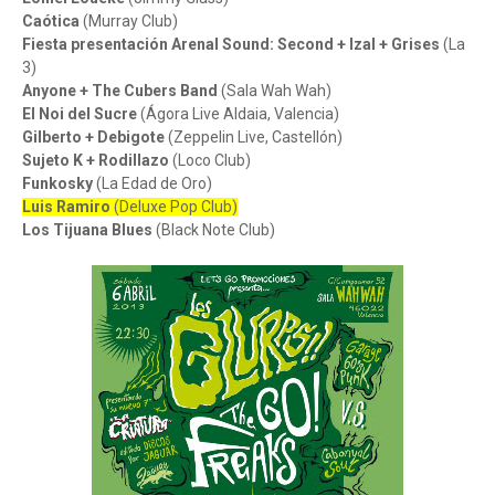
Caótica
(Murray Club)
Fiesta presentación Arenal Sound: Second + Izal + Grises
(La
3)
Anyone + The Cubers Band
(Sala Wah Wah)
El Noi del Sucre
(Ágora Live Aldaia, Valencia)
Gilberto + Debigote
(Zeppelin Live, Castellón)
Sujeto K + Rodillazo
(Loco Club)
Funkosky
(La Edad de Oro)
Luis Ramiro
(Deluxe Pop Club)
Los Tijuana Blues
(Black Note Club)