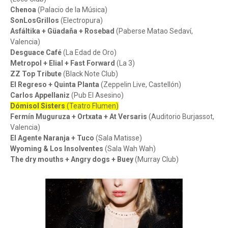
Chenoa
(Palacio de la Música)
SonLosGrillos
(Electropura)
Asfáltika + Güadaña + Rosebad
(Paberse Matao Sedaví,
Valencia)
Desguace Café
(La Edad de Oro)
Metropol + Elial + Fast Forward
(La 3)
ZZ Top Tribute
(Black Note Club)
El Regreso + Quinta Planta
(Zeppelin Live, Castellón)
Carlos Appellaniz
(Pub El Asesino)
Dómisol Sisters
(Teatro Flumen)
Fermín Muguruza + Ortxata + At Versaris
(Auditorio Burjassot,
Valencia)
El Agente Naranja + Tuco
(Sala Matisse)
Wyoming & Los Insolventes
(Sala Wah Wah)
The dry mouths + Angry dogs + Buey
(Murray Club)