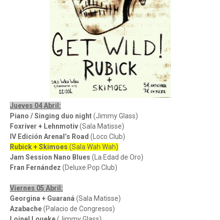
Jueves 04 Abril:
Piano / Singing duo night
(Jimmy Glass)
Foxriver + Lehnmotiv
(Sala Matisse)
IV Edición Arenal’s Road
(Loco Club)
Rubick + Skimoes
(Sala Wah Wah)
Jam Session Nano Blues
(La Edad de Oro)
Fran Fernández
(Deluxe Pop Club)
Viernes 05 Abril:
Georgina + Guaraná
(Sala Matisse)
Azabache
(Palacio de Congresos)
Loinel Loueke
(Jimmy Glass)