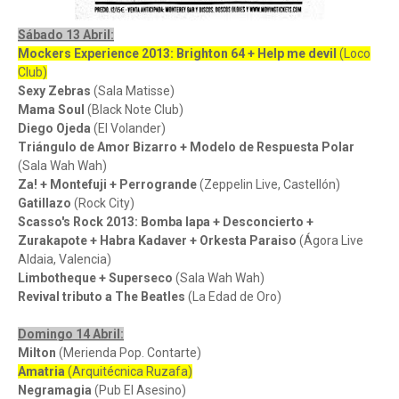
Sábado 13 Abril:
Mockers Experience 2013: Brighton 64 + Help me devil
(Loco
Club)
Sexy Zebras
(Sala Matisse)
Mama Soul
(Black Note Club)
Diego Ojeda
(El Volander)
Triángulo de Amor Bizarro + Modelo de Respuesta Polar
(Sala Wah Wah)
Za! + Montefuji + Perrogrande
(Zeppelin Live, Castellón)
Gatillazo
(Rock City)
Scasso's Rock 2013: Bomba lapa + Desconcierto +
Zurakapote + Habra Kadaver + Orkesta Paraiso
(Ágora Live
Aldaia, Valencia)
Limbotheque + Superseco
(Sala Wah Wah)
Revival tributo a The Beatles
(La Edad de Oro)
Domingo 14 Abril:
Milton
(Merienda Pop. Contarte)
Amatria
(Arquitécnica Ruzafa)
Negramagia
(Pub El Asesino)