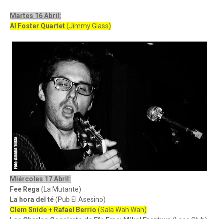
Martes 16 Abril:
Al Foster Quartet
(Jimmy Glass)
Miércoles 17 Abril:
Fee Rega
(La Mutante)
La hora del té
(Pub El Asesino)
Clem Snide + Rafael Berrio
(Sala Wah Wah)