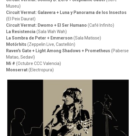
Museu)
Circuit Vermut: Galavera + Luna y Panorama de los Insectos
(El Peix Daurat)
Circuit Vermut: Dwomo + El Ser Humano
(Café Infinito)
La Resistencia
(Sala Wah Wah)
La Sombra de Peter + Emmerson
(Sala Matisse)
Motörhits
(Zeppelin Live, Castellón)
Raven's Gate + Light Among Shadows + Prometheus
(Paberse
Matao, Sedaví)
Mi #
(Octubre CCC Valencia)
Monserrat
(Electropura)