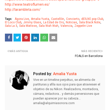
http://www.teatroflumen.es/
http://larambleta.com/
Tags:
Ágora Live
Amalia Yusta
Castellón
Concierto
dElUXE pop Club
El Loco Club
Jimmy Glass
La Edad de Oro
Noticias
Sala Black Note
Sala La 3
Sala Matisse
Sala Wah Wah
Valencia
Zeppelin Live
MÁS ANTIGUA
MÁS RECIENTE
FOALS en Barcelona
Posted by:
Amalia Yusta
Vive en un timeline perpétuo, se alimenta de
partituras y afila sus ojos para que atraviesen el
objetivo de su Nikon. Realizadora, montadora,
cámara, redactora... y demás perversiones que
puedan aparecer por su cabeza...
amalia@alquimiasonora.com