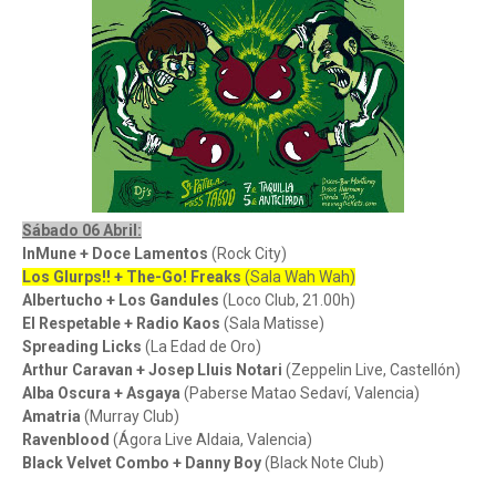
Sábado 06 Abril:
InMune + Doce Lamentos
(Rock City)
Los Glurps!! + The-Go! Freaks
(Sala Wah Wah)
Albertucho + Los Gandules
(Loco Club, 21.00h)
El Respetable + Radio Kaos
(Sala Matisse)
Spreading Licks
(La Edad de Oro)
Arthur Caravan + Josep Lluis Notari
(Zeppelin Live, Castellón)
Alba Oscura + Asgaya
(Paberse Matao Sedaví, Valencia)
Amatria
(Murray Club)
Ravenblood
(Ágora Live Aldaia, Valencia)
Black Velvet Combo + Danny Boy
(Black Note Club)