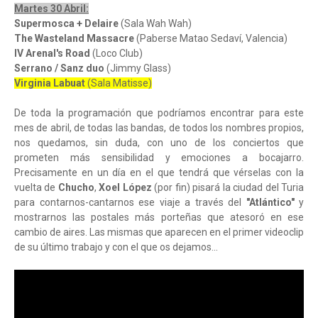
Martes 30 Abril:
Supermosca + Delaire
(Sala Wah Wah)
The Wasteland Massacre
(Paberse Matao Sedaví, Valencia)
IV Arenal's Road
(Loco Club)
Serrano / Sanz duo
(Jimmy Glass)
Virginia Labuat
(Sala Matisse)
De toda la programación que podríamos encontrar para este
mes de abril, de todas las bandas, de todos los nombres propios,
nos quedamos, sin duda, con uno de los conciertos que
prometen más sensibilidad y emociones a bocajarro.
Precisamente en un día en el que tendrá que vérselas con la
vuelta de
Chucho
,
Xoel López
(por fin) pisará la ciudad del Turia
para contarnos-cantarnos ese viaje a través del
"Atlántico"
y
mostrarnos las postales más porteñas que atesoró en ese
cambio de aires. Las mismas que aparecen en el primer videoclip
de su último trabajo y con el que os dejamos...