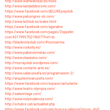
http://www.wahwahclub.es/inicio
http://www.laedaddeorovlc.com/
https://www.facebook.com/dELUXEpopclub
http://www.palcongres-vlc.com/
http://www.la3club.es/index.html
https://www.facebook.com/agoralive
https://www.facebook.com/pages/Zeppelin-
Live/431799570219607?fref=ts
http://blacknoteclub.com/#!conciertos
http://www.rockcity.es/
http://www.pabersematao.com/
http://www.elasesino.com/
http://murrayclub.wordpress.com/
http://www.contarte-arte.es/
http://www.salarussafa.es/programacion-2/
http://arquitecnicaruzafa.com/
https://www.facebook.com/espacio.lamutante
http://www.teatro-olympia.com/
http://salavintage.com/
http://www.noisevalencia.com/
http://octubre.cat/actualitat.php
https://www.facebook.com/electropura.valencia?group_id=0