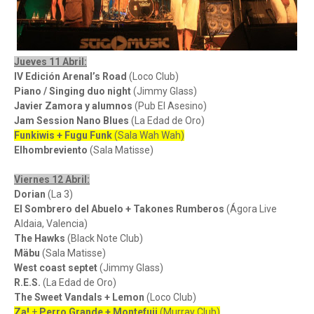
Jueves 11 Abril:
IV Edición Arenal’s Road
(Loco Club)
Piano / Singing duo night
(Jimmy Glass)
Javier Zamora y alumnos
(Pub El Asesino)
Jam Session Nano Blues
(La Edad de Oro)
Funkiwis + Fugu Funk
(Sala Wah Wah)
Elhombreviento
(Sala Matisse)
Viernes 12 Abril:
Dorian
(La 3)
El Sombrero del Abuelo + Takones Rumberos
(Ágora Live
Aldaia, Valencia)
The Hawks
(Black Note Club)
Mäbu
(Sala Matisse)
West coast septet
(Jimmy Glass)
R.E.S.
(La Edad de Oro)
The Sweet Vandals + Lemon
(Loco Club)
Za!
+
Perro Grande + Montefuji
(Murray Club)