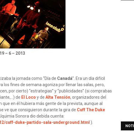
19 – 6 – 2013
izaba la jornada como “
Día de
Canadá
”. Era un día difícil
ya los fines de semana agoniza por llenar las salas, pero,
acen, por cierto) “estrategias” y “publicidades” (si comprabas
ante,...) de
El Loco
y de
Alta Tensión
, organizadores del
on que en él hubiera más gente de la prevista, aunque al
se ve que consiguieron durante la gira de
Cuff The Duke
Alquimia Sonora dio debida cuenta:
12/cuff-duke-partido-sala-underground.html
).
NOT