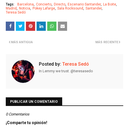
Tags:
Barcelona
Concierto
Directo
Escenario Santander
La Boite
Madrid
Noticia
Pokey Lafarge
Sala Rocksound
Santander
Teresa Sedó
MÁS ANTIGUA
MÁS RECIENTE
Posted by:
Teresa Sedó
In Lemmy we trust. @teresasedo
PUBLICAR UN COMENTARIO
0 Comentarios
¡Comparte tu opinión!