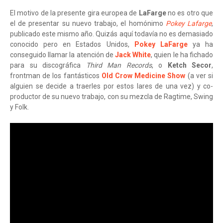
El motivo de la presente gira europea de
LaFarge
no es otro que
el de presentar su nuevo trabajo, el homónimo
Pokey Lafarge
,
publicado este mismo año. Quizás aquí todavía no es demasiado
conocido pero en Estados Unidos,
Pokey LaFarge
ya ha
conseguido llamar la atención de
Jack White
, quien le ha fichado
para su discográfica
Third Man Records
, o
Ketch Secor
,
frontman de los fantásticos
Old Crow Medicine Show
(a ver si
alguien se decide a traerles por estos lares de una vez) y co-
productor de su nuevo trabajo, con su mezcla de Ragtime, Swing
y Folk.