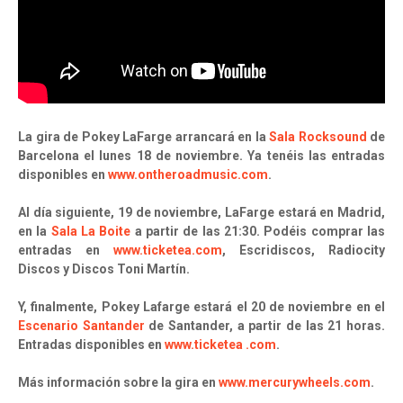
La gira de Pokey LaFarge arrancará en la
Sala Rocksound
de
Barcelona el lunes 18 de noviembre. Ya tenéis las entradas
disponibles en
www.ontheroadmusic.com
.
Al día siguiente, 19 de noviembre, LaFarge estará en Madrid,
en la
Sala La Boite
a partir de las 21:30. Podéis comprar las
entradas en
www.ticketea.com
, Escridiscos, Radiocity
Discos y Discos Toni Martín.
Y, finalmente, Pokey Lafarge estará el 20 de noviembre en el
Escenario Santander
de Santander, a partir de las 21 horas.
Entradas disponibles en
www.ticketea .com
.
Más información sobre la gira en
www.mercurywheels.com
.