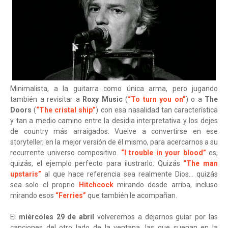
Minimalista, a la guitarra como única arma, pero jugando
también a revisitar a
Roxy Music
(
“To turn you on”
) o a
The
Doors
(
“The cristal ship”
) con esa nasalidad tan característica
y tan a medio camino entre la desidia interpretativa y los dejes
de country más arraigados. Vuelve a convertirse en ese
storyteller, en la mejor versión de él mismo, para acercarnos a su
recurrente universo compositivo.
“I trouble in your blood”
es,
quizás, el ejemplo perfecto para ilustrarlo. Quizás
“The man
upstaris”
al que hace referencia sea realmente Dios… quizás
sea solo el proprio
Hitchcock
mirando desde arriba, incluso
mirando esos
“Ferries”
que también le acompañan.
El
miércoles 29 de abril
volveremos a dejarnos guiar por las
canciones del otro lado de la ventana, las que suenan en la