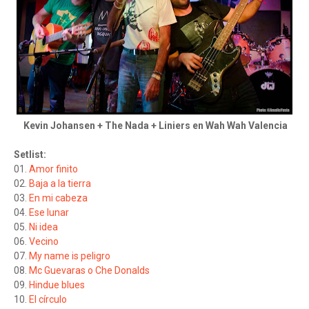
Kevin Johansen + The Nada + Liniers en Wah Wah Valencia
Setlist:
01.
Amor finito
02.
Baja a la tierra
03.
En mi cabeza
04.
Ese lunar
05.
Ni idea
06.
Vecino
07.
My name is peligro
08.
Mc Guevaras o Che Donalds
09.
Hindue blues
10.
El círculo