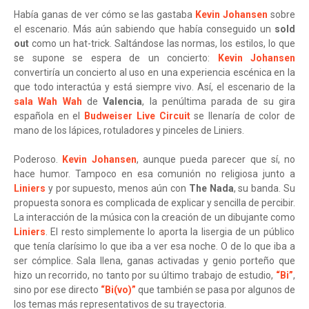
Había ganas de ver cómo se las gastaba
Kevin Johansen
sobre
el escenario. Más aún sabiendo que había conseguido un
sold
out
como un hat-trick. Saltándose las normas, los estilos, lo que
se supone se espera de un concierto:
Kevin Johansen
convertiría un concierto al uso en una experiencia escénica en la
que todo interactúa y está siempre vivo. Así, el escenario de la
sala Wah Wah
de
Valencia
, la penúltima parada de su gira
española en el
Budweiser Live Circuit
se llenaría de color de
mano de los lápices, rotuladores y pinceles de Liniers.
Poderoso.
Kevin Johansen
, aunque pueda parecer que sí, no
hace humor. Tampoco en esa comunión no religiosa junto a
Liniers
y por supuesto, menos aún con
The Nada
, su banda. Su
propuesta sonora es complicada de explicar y sencilla de percibir.
La interacción de la música con la creación de un dibujante como
Liniers
. El resto simplemente lo aporta la lisergia de un público
que tenía clarísimo lo que iba a ver esa noche. O de lo que iba a
ser cómplice. Sala llena, ganas activadas y genio porteño que
hizo un recorrido, no tanto por su último trabajo de estudio,
“Bi”
,
sino por ese directo
“Bi(vo)”
que también se pasa por algunos de
los temas más representativos de su trayectoria.