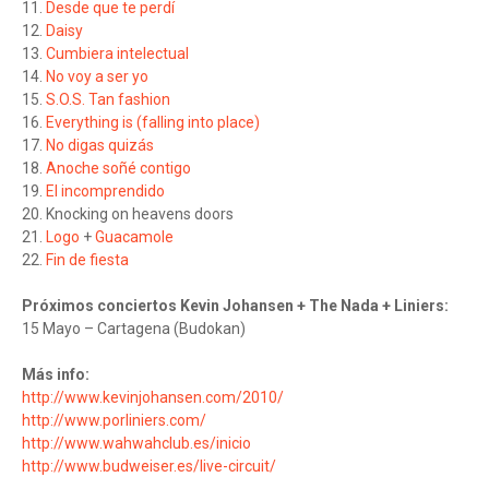
11.
Desde que te perdí
12.
Daisy
13.
Cumbiera intelectual
14.
No voy a ser yo
15.
S.O.S. Tan fashion
16.
Everything is (falling into place)
17.
No digas quizás
18.
Anoche soñé contigo
19.
El incomprendido
20. Knocking on heavens doors
21.
Logo
+
Guacamole
22.
Fin de fiesta
Próximos conciertos Kevin Johansen + The Nada + Liniers:
15 Mayo – Cartagena (Budokan)
Más info:
http://www.kevinjohansen.com/2010/
http://www.porliniers.com/
http://www.wahwahclub.es/inicio
http://www.budweiser.es/live-circuit/