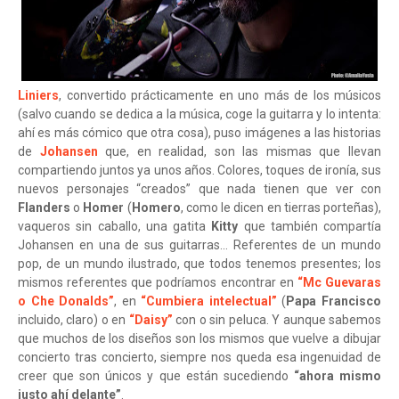
Liniers
, convertido prácticamente en uno más de los músicos
(salvo cuando se dedica a la música, coge la guitarra y lo intenta:
ahí es más cómico que otra cosa), puso imágenes a las historias
de
Johansen
que, en realidad, son las mismas que llevan
compartiendo juntos ya unos años. Colores, toques de ironía, sus
nuevos personajes “creados” que nada tienen que ver con
Flanders
o
Homer
(
Homero
, como le dicen en tierras porteñas),
vaqueros sin caballo, una gatita
Kitty
que también compartía
Johansen en una de sus guitarras... Referentes de un mundo
pop, de un mundo ilustrado, que todos tenemos presentes; los
mismos referentes que podríamos encontrar en
“Mc Guevaras
o Che Donalds”
, en
“Cumbiera intelectual”
(
Papa Francisco
incluido, claro) o en
“Daisy”
con o sin peluca. Y aunque sabemos
que muchos de los diseños son los mismos que vuelve a dibujar
concierto tras concierto, siempre nos queda esa ingenuidad de
creer que son únicos y que están sucediendo
“ahora mismo
justo ahí delante”
.