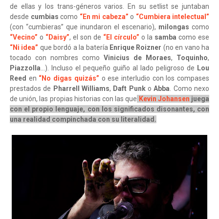
de ellas y los trans-géneros varios. En su setlist se juntaban
desde
cumbias
como
“En mi cabeza”
o
“Cumbiera intelectual”
(con “cumbieras” que inundaron el escenario),
milongas
como
“Vecino”
o
“Daisy”
, el son de
“El círculo”
o la
samba
como ese
“Ni idea”
que bordó a la batería
Enrique Roizner
(no en vano ha
tocado con nombres como
Vinicius de Moraes
,
Toquinho
,
Piazzolla
...). Incluso el pequeño guiño al lado peligroso de
Lou
Reed
en
“No digas quizás”
o ese interludio con los compases
prestados de
Pharrell Williams
,
Daft Punk
o
Abba
. Como nexo
de unión, las propias historias con las que
Kevin Johansen
juega
con el propio lenguaje, con los significados disonantes, con
una realidad compinchada con su literalidad.