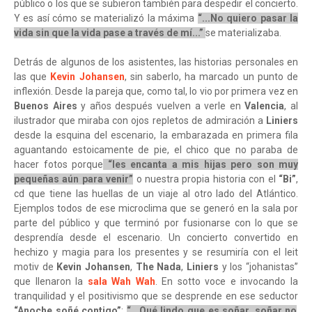
público o los que se subieron también para despedir el concierto.
Y es así cómo se materializó la máxima
“...No quiero pasar la
vida sin que la vida pase a través de mí...”
se materializaba.
Detrás de algunos de los asistentes, las historias personales en
las que
Kevin Johansen
, sin saberlo, ha marcado un punto de
inflexión. Desde la pareja que, como tal, lo vio por primera vez en
Buenos Aires
y años después vuelven a verle en
Valencia
, al
ilustrador que miraba con ojos repletos de admiración a
Liniers
desde la esquina del escenario, la embarazada en primera fila
aguantando estoicamente de pie, el chico que no paraba de
hacer fotos porque
“les encanta a mis hijas pero son muy
pequeñas aún para venir”
o nuestra propia historia con el
“Bi”
,
cd que tiene las huellas de un viaje al otro lado del Atlántico.
Ejemplos todos de ese microclima que se generó en la sala por
parte del público y que terminó por fusionarse con lo que se
desprendía desde el escenario. Un concierto convertido en
hechizo y magia para los presentes y se resumiría con el leit
motiv de
Kevin Johansen
,
The Nada
,
Liniers
y los “johanistas”
que llenaron la
sala Wah Wah
. En sotto voce e invocando la
tranquilidad y el positivismo que se desprende en ese seductor
“Anoche soñé contigo”
:
“...Qué lindo que es soñar, soñar no