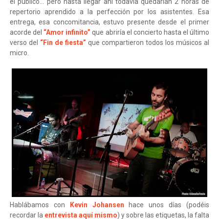
el público... pero hasta llegar ahí todavía quedarían 2 horas de
repertorio aprendido a la perfección por los asistentes. Esa
entrega, esa concomitancia, estuvo presente desde el primer
acorde del
“Amor infinito”
que abriría el concierto hasta el último
verso del
“Fin de fiesta”
que compartieron todos los músicos al
micro.
Hablábamos con
Kevin Johansen
hace unos días (podéis
recordar la
entrevista aquí mismo
) y sobre las etiquetas, la falta